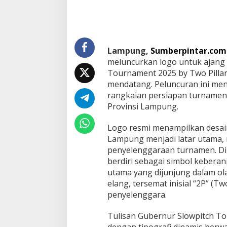
o
w
p
i
t
Lampung,
Sumberpintar.com
c
meluncurkan logo untuk ajang
h
T
Tournament 2025 by Two Pillars
o
mendatang. Peluncuran ini men
u
rangkaian persiapan turnamen s
r
Provinsi Lampung.
n
a
m
Logo resmi menampilkan desain
e
Lampung menjadi latar utama, 
n
penyelenggaraan turnamen. Di
t
berdiri sebagai simbol keberani
2
utama yang dijunjung dalam ola
0
2
elang, tersemat inisial “2P” (T
5
penyelenggara.
b
y
Tulisan Gubernur Slowpitch To
T