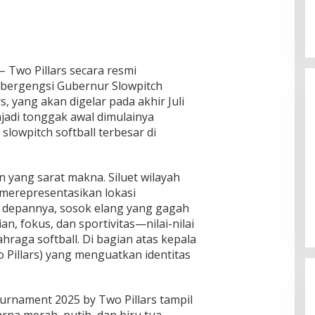
– Two Pillars secara resmi
 bergengsi Gubernur Slowpitch
, yang akan digelar pada akhir Juli
jadi tonggak awal dimulainya
lowpitch softball terbesar di
 yang sarat makna. Siluet wilayah
Eva Dwiana Wali Kota Bandar
Lampung Disambut Antusias
merepresentasikan lokasi
ketika Sapa Warga RT 09
 depannya, sosok elang yang gagah
In Bandar Lampung
|
August 8, 2026
Perumnas Way Kandis
an, fokus, dan sportivitas—nilai-nilai
hraga softball. Di bagian atas kepala
wo Pillars) yang menguatkan identitas
urnament 2025 by Two Pillars tampil