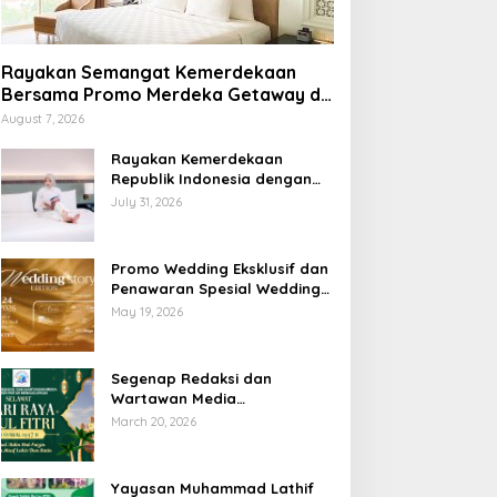
Rayakan Semangat Kemerdekaan
Bersama Promo Merdeka Getaway di
Swiss-Belhotel Lampung
August 7, 2026
Rayakan Kemerdekaan
Republik Indonesia dengan
Penawaran Spesial Freedom
July 31, 2026
to Relax di Holiday Inn
Lampung Bukit Randu
Promo Wedding Eksklusif dan
Penawaran Spesial Wedding
Story Edition 2026 di Swiss-
May 19, 2026
Belhotel Lampung
Segenap Redaksi dan
Wartawan Media
Sumberpintar Mengucapkan
March 20, 2026
Selamat Hari Raya Idul Fitri
1447 Hijriyah / 2026 M
Yayasan Muhammad Lathif