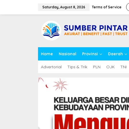
S
k
Saturday, August 8, 2026
Terms of Service
i
p
close
t
o
c
o
n
t
Home
Nasional
Provinsi
Daerah
e
n
t
Advertorial
Tips & Trik
PLN
OJK
TNI