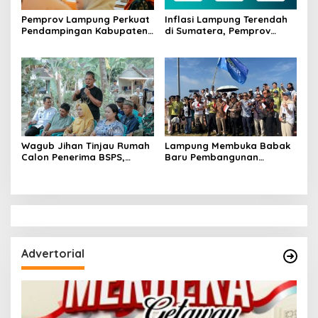
Pemprov Lampung Perkuat
Inflasi Lampung Terendah
Pendampingan Kabupaten
di Sumatera, Pemprov
untuk Percepat Eliminasi
Terus Perkuat Pasokan dan
TBC di Tanggamus
Distribusi Pangan
Wagub Jihan Tinjau Rumah
Lampung Membuka Babak
Calon Penerima BSPS,
Baru Pembangunan
Dorong Peningkatan
Berbasis Data melalui
Kualitas Hunian Warga dan
Peluncuran Satelit
Serap Aspirasi Masyarakat
Lampung-1 Berbasis AI
Advertorial