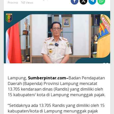
a
Provinsi
763 Views
l
a
B
a
p
e
n
d
a
P
r
o
v
i
n
s
Lampung,
Sumberpintar.com–
Badan Pendapatan
i
Daerah (Bapenda) Provinsi Lampung mencatat
L
13.705 kendaraan dinas (Randis) yang dimiliki oleh
a
m
15 kabupaten/ kota di Lampung menunggak pajak.
p
u
“Setidaknya ada 13.705 Randis yang dimiliki oleh 15
n
kabupaten/kota di Lampung menunggak pajak
g