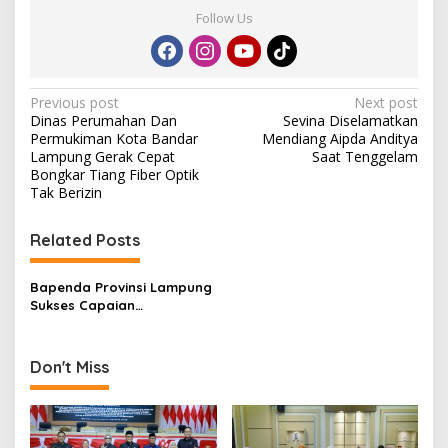
Follow Us
P
Previous post
Next post
Dinas Perumahan Dan
Sevina Diselamatkan
o
Permukiman Kota Bandar
Mendiang Aipda Anditya
s
Lampung Gerak Cepat
Saat Tenggelam
Bongkar Tiang Fiber Optik
t
Tak Berizin
n
Related Posts
a
v
Bapenda Provinsi Lampung
i
Sukses Capaian
g
Pendapatan Asli Daerah Rp
186,7 Miliard dari Promo
a
Pajak 2024
Don't Miss
t
i
o