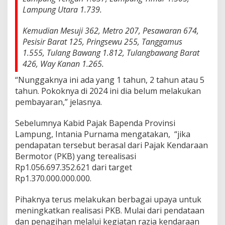
t
Lampung Utara 1.739.
i
P
Kemudian Mesuji 362, Metro 207, Pesawaran 674,
e
Pesisir Barat 125, Pringsewu 255, Tanggamus
m
d
1.555, Tulang Bawang 1.812, Tulangbawang Barat
a
426, Way Kanan 1.265.
y
a
“Nunggaknya ini ada yang 1 tahun, 2 tahun atau 5
n
tahun. Pokoknya di 2024 ini dia belum melakukan
g
pembayaran,” jelasnya.
M
e
Sebelumnya Kabid Pajak Bapenda Provinsi
n
u
Lampung, Intania Purnama mengatakan, “jika
n
pendapatan tersebut berasal dari Pajak Kendaraan
g
Bermotor (PKB) yang terealisasi
g
Rp1.056.697.352.621 dari target
a
Rp1.370.000.000.000.
k
R
a
Pihaknya terus melakukan berbagai upaya untuk
n
meningkatkan realisasi PKB. Mulai dari pendataan
d
dan penagihan melalui kegiatan razia kendaraan
i