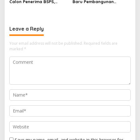
Calon Penerima BSPS,
Baru Pembangunan
Dorong Peningkatan
Berbasis Data melalui
Kualitas Hunian Warga dan
Peluncuran Satelit
Serap Aspirasi Masyarakat
Lampung-1 Berbasis AI
Leave a Reply
Your email address will not be published.
Required fields are
marked
*
Save my name, email, and website in this browser for