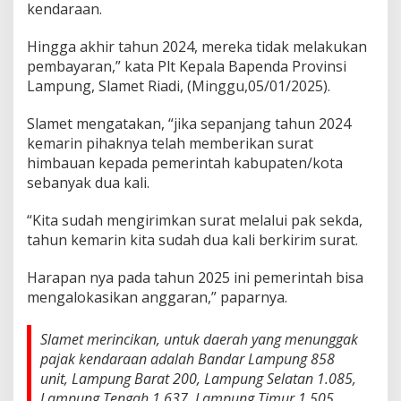
kendaraan.
,
S
l
Hingga akhir tahun 2024, mereka tidak melakukan
a
pembayaran,” kata Plt Kepala Bapenda Provinsi
m
Lampung, Slamet Riadi, (Minggu,05/01/2025).
e
t
R
Slamet mengatakan, “jika sepanjang tahun 2024
i
kemarin pihaknya telah memberikan surat
y
himbauan kepada pemerintah kabupaten/kota
a
sebanyak dua kali.
d
i
T
“Kita sudah mengirimkan surat melalui pak sekda,
e
tahun kemarin kita sudah dua kali berkirim surat.
l
a
Harapan nya pada tahun 2025 ini pemerintah bisa
h
mengalokasikan anggaran,” paparnya.
M
e
n
Slamet merincikan, untuk daerah yang menunggak
y
pajak kendaraan adalah Bandar Lampung 858
u
unit, Lampung Barat 200, Lampung Selatan 1.085,
r
a
Lampung Tengah 1.637, Lampung Timur 1.505,