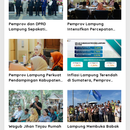
n
Pemprov dan DPRD
Pemprov Lampung
Lampung Sepakati
Intensifkan Percepatan
Perubahan KUA-PPAS APBD
Penanggulangan
2026
Tuberkulosis di Tanggamus
Pemprov Lampung Perkuat
Inflasi Lampung Terendah
Pendampingan Kabupaten
di Sumatera, Pemprov
untuk Percepat Eliminasi
Terus Perkuat Pasokan dan
TBC di Tanggamus
Distribusi Pangan
Wagub Jihan Tinjau Rumah
Lampung Membuka Babak