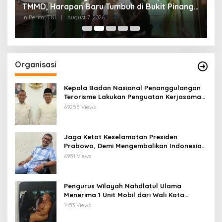
TMMD, Harapan Baru Tumbuh di Bukit Pinang
d
Jaya
P
In Berita, TNI
|
August 7, 2026
In
Organisasi
Kepala Badan Nasional Penanggulangan
Terorisme Lakukan Penguatan Kerjasama
Ketua Pengurus Besar Nahdlatul Ulama
69255 Views
Jaga Ketat Keselamatan Presiden
Prabowo, Demi Mengembalikan Indonesia
Menjadi Macan Asia
6951 Views
Pengurus Wilayah Nahdlatul Ulama
Menerima 1 Unit Mobil dari Wali Kota
Bandar Lampung
1453 Views