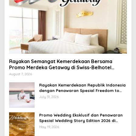
Rayakan Semangat Kemerdekaan Bersama
Promo Merdeka Getaway di Swiss-Belhotel
Lampung
August 7, 2026
Rayakan Kemerdekaan Republik Indonesia
dengan Penawaran Spesial Freedom to
Relax di Holiday Inn Lampung Bukit Randu
July 31, 2026
Promo Wedding Eksklusif dan Penawaran
Spesial Wedding Story Edition 2026 di
Swiss-Belhotel Lampung
May 19, 2026