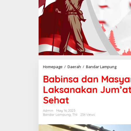
Homepage
/
Daerah
/
Bandar Lampung
B
a
Babinsa dan Masya
b
i
Laksanakan Jum’at
n
s
Sehat
a
d
a
Admin
May 16, 2025
n
Bandar Lampung
,
TNI
234 Views
M
a
s