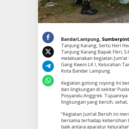
n
a
k
a
n
J
u
BandarLampung,
Sumberpint
m
Tanjung Karang, Sertu Heri H
’
Tanjung Karang Bapak Fikri, S.
a
t
melaksanakan kegiatan Jum’at 
B
Gang Kweni LK I, Kelurahan Ta
e
Kota Bandar Lampung.
r
Dian Zevanya Sandiata dari
RTLH Ibu Nur Haya
s
Manado Miliki Bakat Melukis Sejak
Kepedulian TMMD
Kegiatan gotong royong ini b
i
Kecil dan Terkendala Biaya
Tumbuh di Bukit 
In Life Style
|
August 7, 2026
In Berita, TNI
|
August 7
h
dan lingkungan di sekitar Pus
Lanjutkan Kuliah
u
Posyandu Anggrek. Tujuannya 
n
lingkungan yang bersih, sehat
t
u
“Kegiatan Jum’at Bersih ini me
k
L
bersama terhadap kebersihan 
i
baik antara aparatur kelurahan