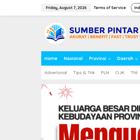
S
k
Friday, August 7, 2026
Terms of Service
In
i
p
close
t
o
c
o
n
t
Home
Nasional
Provinsi
Daerah
e
n
t
Advertorial
Tips & Trik
PLN
OJK
TNI