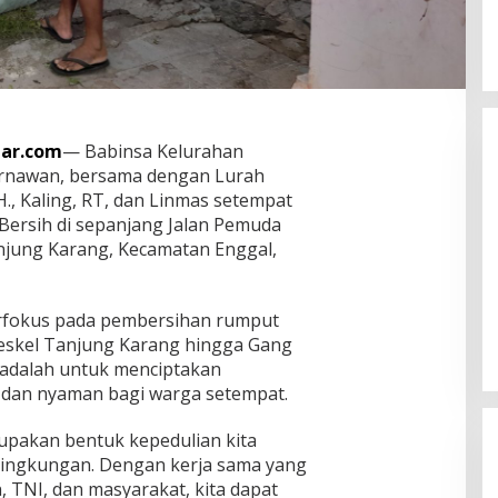
ar.com
— Babinsa Kelurahan
ernawan, bersama dengan Lurah
H., Kaling, RT, dan Linmas setempat
Bersih di sepanjang Jalan Pemuda
njung Karang, Kecamatan Enggal,
ti Jadi Simbol
Wagub Jihan Kukuhkan Pengurus
, Harapan Baru
Mabigus dan Pembina Gudep UIN
erfokus pada pembersihan rumput
Pinang Jaya
Raden Intan, Dorong Pramuka
, 2026
In Lampung
|
August 7, 2026
keskel Tanjung Karang hingga Gang
Perkuat Karakter Generasi Muda
adalah untuk menciptakan
, dan nyaman bagi warga setempat.
rupakan bentuk kepedulian kita
lingkungan. Dengan kerja sama yang
, TNI, dan masyarakat, kita dapat