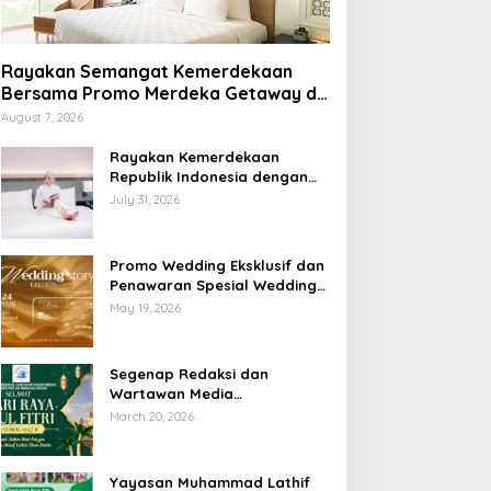
Rayakan Semangat Kemerdekaan
Bersama Promo Merdeka Getaway di
Swiss-Belhotel Lampung
August 7, 2026
Rayakan Kemerdekaan
Republik Indonesia dengan
Penawaran Spesial Freedom
July 31, 2026
to Relax di Holiday Inn
Lampung Bukit Randu
Promo Wedding Eksklusif dan
Penawaran Spesial Wedding
Story Edition 2026 di Swiss-
May 19, 2026
Belhotel Lampung
Segenap Redaksi dan
Wartawan Media
Sumberpintar Mengucapkan
March 20, 2026
Selamat Hari Raya Idul Fitri
1447 Hijriyah / 2026 M
Yayasan Muhammad Lathif