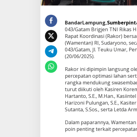
a
n
R
I
BandarLampung,
Sumberpint
T
043/Gatam Brigjen TNI Rikas Hid
e
Rapat Koordinasi (Rakor) bers
r
(Wamentan) RI, Sudaryono, seca
k
a
043/Gatam, Jl. Teuku Umar, P
i
(20/06/2025).
t
C
Rakor ini dipimpin langsung 
e
percepatan optimasi lahan ser
t
a
rangka mendukung swasembada 
k
turut diikuti oleh Kasiren Kor
S
Hartanto, S.E., M.Han., Kasiint
a
Harizoni Pulungan, S.E., Kasit
w
Sutanta, S.Sos., serta Letda Ar
a
h
d
Dalam paparannya, Wamentan
a
poin penting terkait percepata
l