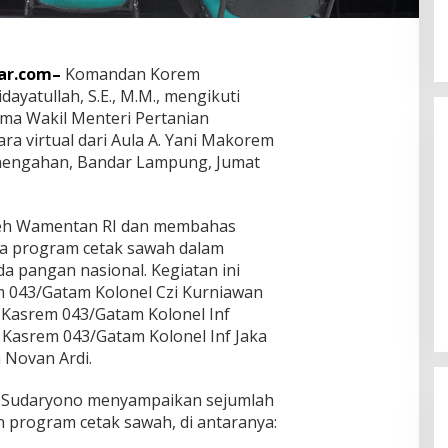
ar.com–
Komandan Korem
ayatullah, S.E., M.M., mengikuti
ama Wakil Menteri Pertanian
ra virtual dari Aula A. Yani Makorem
enengahan, Bandar Lampung, Jumat
oleh Wamentan RI dan membahas
ta program cetak sawah dalam
Dian Zevanya Sandiata dari
pangan nasional. Kegiatan ini
Manado Miliki Bakat Melukis Sejak
em 043/Gatam Kolonel Czi Kurniawan
Kecil dan Terkendala Biaya
In Life Style
|
August 7, 2026
Lanjutkan Kuliah
el Kasrem 043/Gatam Kolonel Inf
er Kasrem 043/Gatam Kolonel Inf Jaka
m Novan Ardi.
 Sudaryono menyampaikan sejumlah
n program cetak sawah, di antaranya: