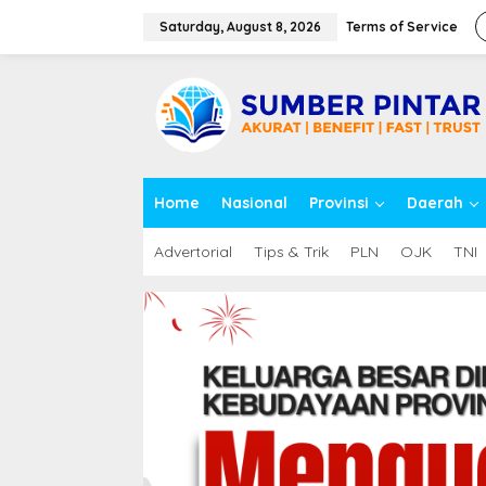
S
k
Saturday, August 8, 2026
Terms of Service
i
p
close
t
o
c
o
n
t
Home
Nasional
Provinsi
Daerah
e
n
t
Advertorial
Tips & Trik
PLN
OJK
TNI