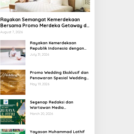
Rayakan Semangat Kemerdekaan
Bersama Promo Merdeka Getaway di
Swiss-Belhotel Lampung
August 7, 2026
Rayakan Kemerdekaan
Republik Indonesia dengan
Penawaran Spesial Freedom
July 31, 2026
to Relax di Holiday Inn
Lampung Bukit Randu
Promo Wedding Eksklusif dan
Penawaran Spesial Wedding
Story Edition 2026 di Swiss-
May 19, 2026
Belhotel Lampung
Segenap Redaksi dan
Wartawan Media
Sumberpintar Mengucapkan
March 20, 2026
Selamat Hari Raya Idul Fitri
1447 Hijriyah / 2026 M
Yayasan Muhammad Lathif