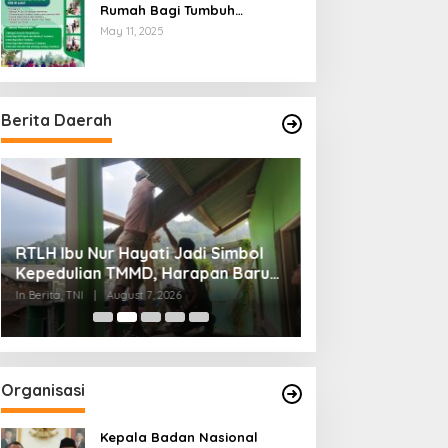
Rumah Bagi Tumbuh
Kembangnya Generasi Insani
May 11, 2025
Cerdas dan Berkarakter
Berita Daerah
RTLH Ibu Nur Hayati Jadi Simbol
Wagub Jihan Ku
Kepedulian TMMD, Harapan Baru
Mabigus dan Pem
Tumbuh di Bukit Pinang Jaya
Raden Intan, Do
In Berita, TNI
|
August 7, 2026
In Lampung
|
August 7
Perkuat Karakte
Organisasi
Kepala Badan Nasional