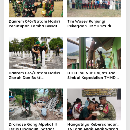
Danrem 043/Gatam Hadiri
Tim Wasev Kunjungi
Penutupan Lomba Binsat
Pekerjaan TMMD 129 di
HUT Ke-1 Kodam XXI/Radin
Kelurahan Pinang Jaya
Inten Tahun 2026
Kecamatan Kemiling
Danrem 043/Gatam Hadiri
RTLH Ibu Nur Hayati Jadi
Ziarah Dan Bakti
Simbol Kepedulian TMMD,
Kesehatan HUT Ke-1 Kodam
Harapan Baru Tumbuh di
XXI/Radin Inten
Bukit Pinang Jaya
Drainase Gang Alpukat II
Hangatnya Kebersamaan,
Terus Dibangun, Satgas
TNI dan Anak-Anak Warga