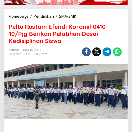
Homepage
/
Pendidikan
/
SMA/SMK
P
e
Peltu Rustam Efendi Koramil 0410-
l
t
10/Pjg Berikan Pelatihan Dasar
u
Kedisiplinan Siswa
R
u
Admin
July 16, 2025
s
SMA/SMK
,
TNI
188 Views
t
a
m
E
f
e
n
d
i
K
o
r
a
m