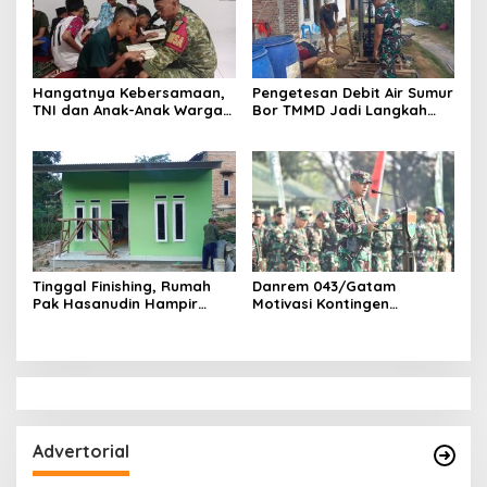
Hangatnya Kebersamaan,
Pengetesan Debit Air Sumur
TNI dan Anak-Anak Warga
Bor TMMD Jadi Langkah
Gelar Pengajian di Mushola
Penting Pastikan
Ketersediaan Air Bersih
bagi Warga
Tinggal Finishing, Rumah
Danrem 043/Gatam
Pak Hasanudin Hampir
Motivasi Kontingen
Rampung Berkat Program
Balakrem dan Yonif
TNI Manunggal
143/TWEJ pada Pembukaan
Membangun Desa
Lomba Binsat Kodam
XXI/Radin Inten
Advertorial