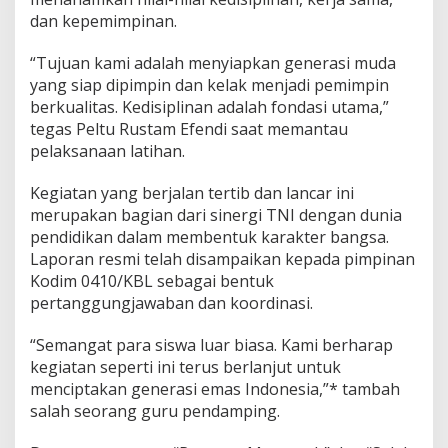
i
dan kepemimpinan.
h
a
n
“Tujuan kami adalah menyiapkan generasi muda
D
yang siap dipimpin dan kelak menjadi pemimpin
a
berkualitas. Kedisiplinan adalah fondasi utama,”
s
tegas Peltu Rustam Efendi saat memantau
a
r
pelaksanaan latihan.
K
e
Kegiatan yang berjalan tertib dan lancar ini
d
merupakan bagian dari sinergi TNI dengan dunia
i
pendidikan dalam membentuk karakter bangsa.
s
i
Laporan resmi telah disampaikan kepada pimpinan
p
Kodim 0410/KBL sebagai bentuk
l
pertanggungjawaban dan koordinasi.
i
n
“Semangat para siswa luar biasa. Kami berharap
a
n
kegiatan seperti ini terus berlanjut untuk
S
menciptakan generasi emas Indonesia,”* tambah
i
salah seorang guru pendamping.
s
w