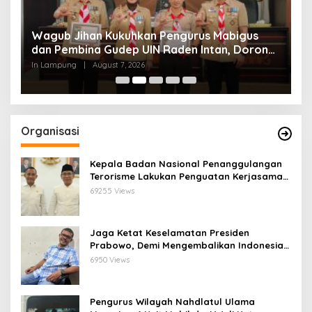
Wagub Jihan Kukuhkan Pengurus Mabigus
P
g
dan Pembina Gudep UIN Raden Intan, Dorong
P
Pramuka Perkuat Karakter Generasi Muda
In Lampung
|
August 7, 2026
In
Organisasi
Kepala Badan Nasional Penanggulangan
Terorisme Lakukan Penguatan Kerjasama
Ketua Pengurus Besar Nahdlatul Ulama
69255 Views
Jaga Ketat Keselamatan Presiden
Prabowo, Demi Mengembalikan Indonesia
Menjadi Macan Asia
6950 Views
Pengurus Wilayah Nahdlatul Ulama