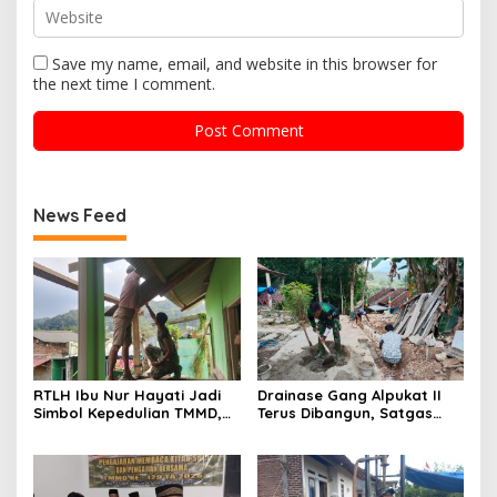
Save my name, email, and website in this browser for
the next time I comment.
News Feed
RTLH Ibu Nur Hayati Jadi
Drainase Gang Alpukat II
Simbol Kepedulian TMMD,
Terus Dibangun, Satgas
Harapan Baru Tumbuh di
TMMD Antisipasi Genangan
Bukit Pinang Jaya
dan Banjir