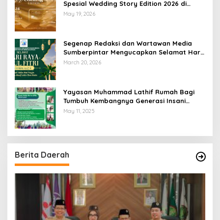
Spesial Wedding Story Edition 2026 di
Swiss-Belhotel Lampung
May 19, 2026
Segenap Redaksi dan Wartawan Media
Sumberpintar Mengucapkan Selamat Hari
Raya Idul Fitri 1447 Hijriyah / 2026 M
March 20, 2026
Yayasan Muhammad Lathif Rumah Bagi
Tumbuh Kembangnya Generasi Insani
Cerdas dan Berkarakter
May 11, 2025
Berita Daerah