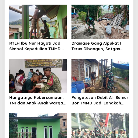
v
i
g
a
t
RTLH Ibu Nur Hayati Jadi
Drainase Gang Alpukat II
i
Simbol Kepedulian TMMD,
Terus Dibangun, Satgas
o
Harapan Baru Tumbuh di
TMMD Antisipasi Genangan
Bukit Pinang Jaya
dan Banjir
n
Hangatnya Kebersamaan,
Pengetesan Debit Air Sumur
TNI dan Anak-Anak Warga
Bor TMMD Jadi Langkah
Gelar Pengajian di Mushola
Penting Pastikan
Ketersediaan Air Bersih
bagi Warga