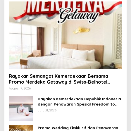
Rayakan Semangat Kemerdekaan Bersama
Promo Merdeka Getaway di Swiss-Belhotel
Lampung
August 7, 2026
Rayakan Kemerdekaan Republik Indonesia
dengan Penawaran Spesial Freedom to
Relax di Holiday Inn Lampung Bukit Randu
July 31, 2026
Promo Wedding Eksklusif dan Penawaran