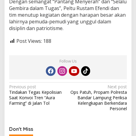
Dengan semangat “Pantang Menyerah” dan “Selalu
a
Gembira dalam Tugas”, Peltu Rustam Efendi dan
tim menutup kegiatan dengan harapan besar akan
lahirnya pemuda-pemudi yang unggul dalam
disiplin dan patriotisme.
Post Views:
188
Follow Us
P
Previous post
Next post
Tindakan Tegas Kepolisian
Ops Patuh, Propam Polresta
o
Saat Konvoi Tren “Aura
Bandar Lampung Periksa
s
Farming” di Jalan Tol
Kelengkapan Berkendara
Personel
t
n
a
Don't Miss