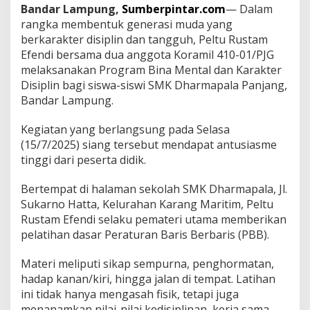
i
Bandar Lampung,
Sumberpintar.com
— Dalam
l
rangka membentuk generasi muda yang
0
berkarakter disiplin dan tangguh, Peltu Rustam
4
1
Efendi bersama dua anggota Koramil 410-01/PJG
0
melaksanakan Program Bina Mental dan Karakter
-
Disiplin bagi siswa-siswi SMK Dharmapala Panjang,
1
Bandar Lampung.
0
/
P
Kegiatan yang berlangsung pada Selasa
j
(15/7/2025) siang tersebut mendapat antusiasme
g
tinggi dari peserta didik.
B
e
Bertempat di halaman sekolah SMK Dharmapala, Jl.
r
i
Sukarno Hatta, Kelurahan Karang Maritim, Peltu
k
Rustam Efendi selaku pemateri utama memberikan
a
pelatihan dasar Peraturan Baris Berbaris (PBB).
n
P
Materi meliputi sikap sempurna, penghormatan,
e
l
hadap kanan/kiri, hingga jalan di tempat. Latihan
a
ini tidak hanya mengasah fisik, tetapi juga
t
menanamkan nilai-nilai kedisiplinan, kerja sama,