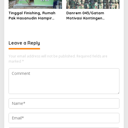
Tinggal Finishing, Rumah
Danrem 043/Gatam
Pak Hasanudin Hampir
Motivasi Kontingen
Rampung Berkat Program
Balakrem dan Yonif
TNI Manunggal
143/TWEJ pada Pembukaan
Membangun Desa
Lomba Binsat Kodam
XXI/Radin Inten
Leave a Reply
Your email address will not be published.
Required fields are
marked
*