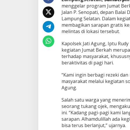
,
menggelar program Jumat Berka
B
Jalan P. Senopati, depan Balai 
a
Lampung Selatan. Dalam kegiata
g
membagikan sarapan gratis ke
i
k
melintas di lokasi tersebut.
a
n
Kapolsek Jati Agung, Iptu Rud
S
kegiatan Jumat Berkah merupak
a
terhadap masyarakat, khususn
r
a
beraktivitas di pagi hari.
p
a
“Kami ingin berbagi rezeki d
n
masyarakat melalui kegiatan sosi
G
Agung.
r
a
t
Salah satu warga yang menerima
i
seorang tukang ojek, mengaku
s
ini. “Kadang pagi-pagi kami la
u
sarapan. Alhamdulillah ada kegi
n
t
bisa terus berlanjut,” ujarnya.