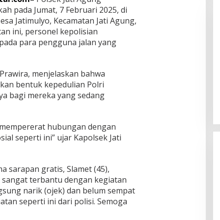
h pada Jumat, 7 Februari 2025, di
Desa Jatimulyo, Kecamatan Jati Agung,
n ini, personel kepolisian
pada para pengguna jalan yang
y Prawira, menjelaskan bahwa
Pemprov Lampung Intensifkan
an bentuk kepedulian Polri
Percepatan Penanggulangan
ya bagi mereka yang sedang
Tuberkulosis di Tanggamus
In Berita, Lampung, Provinsi
|
August 7, 2026
an mempererat hubungan dengan
al seperti ini” ujar Kapolsek Jati
 sarapan gratis, Slamet (45),
 sangat terbantu dengan kegiatan
ngsung narik (ojek) dan belum sempat
atan seperti ini dari polisi. Semoga