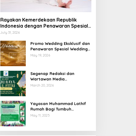
Rayakan Kemerdekaan Republik
Indonesia dengan Penawaran Spesial
Freedom to Relax di Holiday Inn
July 31, 2026
Lampung Bukit Randu
Promo Wedding Eksklusif dan
Penawaran Spesial Wedding
Story Edition 2026 di Swiss-
May 19, 2026
Belhotel Lampung
Segenap Redaksi dan
Wartawan Media
Sumberpintar Mengucapkan
March 20, 2026
Selamat Hari Raya Idul Fitri
1447 Hijriyah / 2026 M
Yayasan Muhammad Lathif
Rumah Bagi Tumbuh
Kembangnya Generasi Insani
May 11, 2025
Cerdas dan Berkarakter