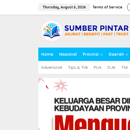
S
k
Thursday, August 6, 2026
Terms of Service
i
p
close
t
o
c
o
n
t
Home
Nasional
Provinsi
Daerah
e
n
t
Advertorial
Tips & Trik
PLN
OJK
TNI