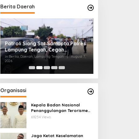
Berita Daerah
Patroli Siang Sat Samapta Polres
Pemprov Lampun
Lampung Tengah, Cegah
Pendampingan K
Kejahatan Jalanan di Jalinteng
In Berita, Daerah, Lampung Tengah
|
August 7,
Percepat Elimina
2026
In Berita, Lampung, Prov
Sumatera
Tanggamus
Organisasi
Kepala Badan Nasional
Penanggulangan Terorisme
Lakukan Penguatan
69254 Views
Kerjasama Ketua Pengurus
Besar Nahdlatul Ulama
Jaga Ketat Keselamatan