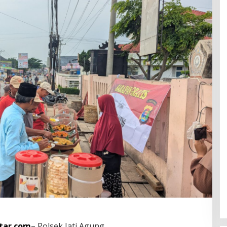
tar.com–
Polsek Jati Agung