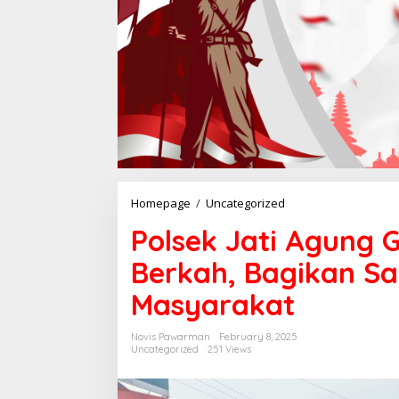
Homepage
/
Uncategorized
P
o
Polsek Jati Agung 
l
s
Berkah, Bagikan Sa
e
k
Masyarakat
J
a
t
Novis Pawarman
February 8, 2025
i
Uncategorized
251 Views
A
g
u