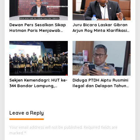
Dewan Pers Sesalkan Sikap
Juru Bicara Laskar Gibran
Hotman Paris Menjawab
Arjun Roy Minta Klarifikasi
Pertanyaan dengan
Resmi atas Tata Letak
Ungkapan bernada
Sidang Kabinet Paripurna
Merendahkan Profesi
demi Menjaga Marwah
Wartawan
Lembaga Kepresidenan
Sekjen Kemendagri: HUT ke-
Diduga PTDH Aiptu Rusmini
344 Bandar Lampung,
Ilegal dan Delapan Tahun
Momentum Perkuat
Gaji Tidak Diterima
Ekonomi Daerah
Leave a Reply
Your email address will not be published.
Required fields are
marked
*