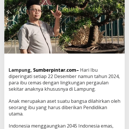
m
a
s
k
a
r
e
n
a
D
a
r
u
r
Lampung,
Sumberpintar.com–
Hari Ibu
a
diperingati setiap 22 Desember namun tahun 2024,
t
para ibu cemas dengan lingkungan pergaulan
K
sekitar anaknya khususnya di Lampung.
e
n
a
Anak merupakan aset suatu bangsa dilahirkan oleh
k
seorang ibu yang harus diberikan Pendidikan
a
utama.
l
a
Indonesia menggaungkan 2045 Indonesia emas,
n