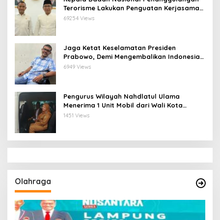
Terorisme Lakukan Penguatan Kerjasama
Ketua Pengurus Besar Nahdlatul Ulama
69254 Views
Jaga Ketat Keselamatan Presiden
Prabowo, Demi Mengembalikan Indonesia
Menjadi Macan Asia
6949 Views
Pengurus Wilayah Nahdlatul Ulama
Menerima 1 Unit Mobil dari Wali Kota
Bandar Lampung
1451 Views
Olahraga