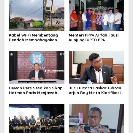
Kabel Wi-Fi Membentang
Menteri PPPA Arifah Fauzi
Rendah Membahayakan
Kunjungi UPTD PPA
Pengguna Jalan Melintas di
Lampung Berikan
Jalan Lintas Sumatera
Pendampingan Langsung
terhadap Korban
Kekerasan Seksual
Dewan Pers Sesalkan Sikap
Juru Bicara Laskar Gibran
Hotman Paris Menjawab
Arjun Roy Minta Klarifikasi
Pertanyaan dengan
Resmi atas Tata Letak
Ungkapan bernada
Sidang Kabinet Paripurna
Merendahkan Profesi
demi Menjaga Marwah
Wartawan
Lembaga Kepresidenan