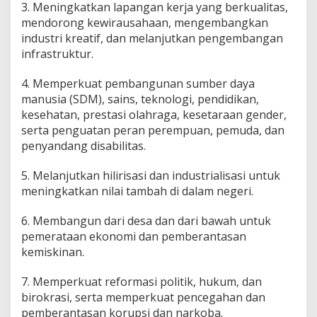
a
3. Meningkatkan lapangan kerja yang berkualitas,
u
mendorong kewirausahaan, mengembangkan
k
industri kreatif, dan melanjutkan pengembangan
e
infrastruktur.
L
a
m
4. Memperkuat pembangunan sumber daya
p
manusia (SDM), sains, teknologi, pendidikan,
u
kesehatan, prestasi olahraga, kesetaraan gender,
n
serta penguatan peran perempuan, pemuda, dan
g
penyandang disabilitas.
5. Melanjutkan hilirisasi dan industrialisasi untuk
meningkatkan nilai tambah di dalam negeri.
6. Membangun dari desa dan dari bawah untuk
pemerataan ekonomi dan pemberantasan
kemiskinan.
7. Memperkuat reformasi politik, hukum, dan
birokrasi, serta memperkuat pencegahan dan
pemberantasan korupsi dan narkoba.