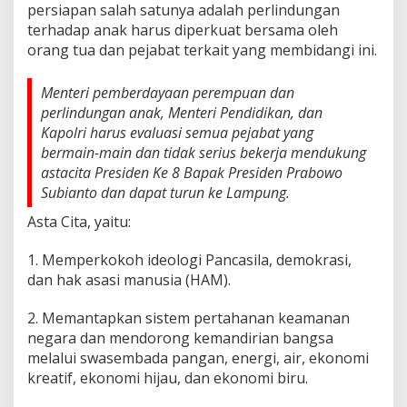
A
persiapan salah satunya adalah perlindungan
n
terhadap anak harus diperkuat bersama oleh
a
orang tua dan pejabat terkait yang membidangi ini.
k
,
M
Menteri pemberdayaan perempuan dan
e
perlindungan anak, Menteri Pendidikan, dan
n
Kapolri harus evaluasi semua pejabat yang
t
bermain-main dan tidak serius bekerja mendukung
e
r
astacita Presiden Ke 8 Bapak Presiden Prabowo
i
Subianto dan dapat turun ke Lampung.
P
P
Asta Cita, yaitu:
P
A
1. Memperkokoh ideologi Pancasila, demokrasi,
D
dan hak asasi manusia (HAM).
a
p
a
2. Memantapkan sistem pertahanan keamanan
t
negara dan mendorong kemandirian bangsa
T
melalui swasembada pangan, energi, air, ekonomi
i
kreatif, ekonomi hijau, dan ekonomi biru.
n
j