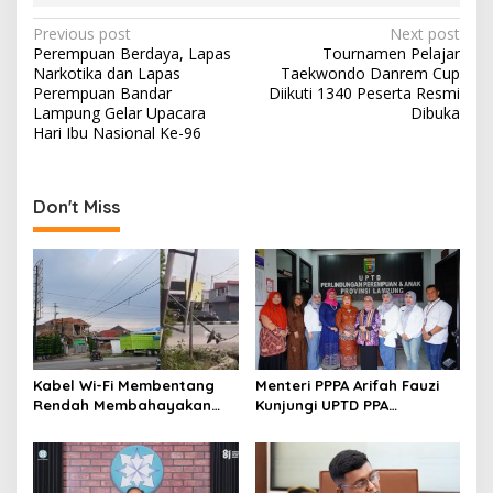
P
Previous post
Next post
Perempuan Berdaya, Lapas
Tournamen Pelajar
o
Narkotika dan Lapas
Taekwondo Danrem Cup
s
Perempuan Bandar
Diikuti 1340 Peserta Resmi
Lampung Gelar Upacara
Dibuka
t
Hari Ibu Nasional Ke-96
n
a
Don't Miss
v
i
g
a
t
i
Kabel Wi-Fi Membentang
Menteri PPPA Arifah Fauzi
o
Rendah Membahayakan
Kunjungi UPTD PPA
Pengguna Jalan Melintas di
Lampung Berikan
n
Jalan Lintas Sumatera
Pendampingan Langsung
terhadap Korban
Kekerasan Seksual