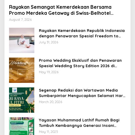
Rayakan Semangat Kemerdekaan Bersama
Promo Merdeka Getaway di Swiss-Belhotel
Lampung
August 7, 2026
Rayakan Kemerdekaan Republik Indonesia
dengan Penawaran Spesial Freedom to
Relax di Holiday Inn Lampung Bukit Randu
July 31, 2026
Promo Wedding Eksklusif dan Penawaran
Spesial Wedding Story Edition 2026 di
Swiss-Belhotel Lampung
May 19, 2026
Segenap Redaksi dan Wartawan Media
Sumberpintar Mengucapkan Selamat Hari
Raya Idul Fitri 1447 Hijriyah / 2026 M
March 20, 2026
Yayasan Muhammad Lathif Rumah Bagi
Tumbuh Kembangnya Generasi Insani
Cerdas dan Berkarakter
May 11, 2025