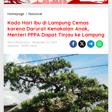
Homepage
/
Nasional
K
a
Kado Hari Ibu di Lampung Cemas
d
o
karena Darurat Kenakalan Anak,
H
Menteri PPPA Dapat Tinjau ke Lampung
a
r
Novis Pawarman
December 22, 2024
i
Nasional
87956 Views
I
b
u
d
i
L
a
m
p
u
n
g
C
e