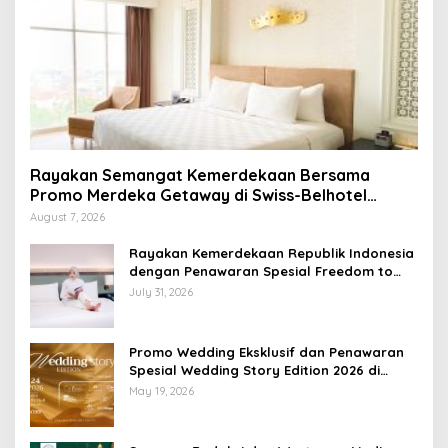
Rayakan Semangat Kemerdekaan Bersama
Promo Merdeka Getaway di Swiss-Belhotel
Lampung
August 7, 2026
Rayakan Kemerdekaan Republik Indonesia
dengan Penawaran Spesial Freedom to
Relax di Holiday Inn Lampung Bukit Randu
July 31, 2026
Promo Wedding Eksklusif dan Penawaran
Spesial Wedding Story Edition 2026 di
Swiss-Belhotel Lampung
May 19, 2026