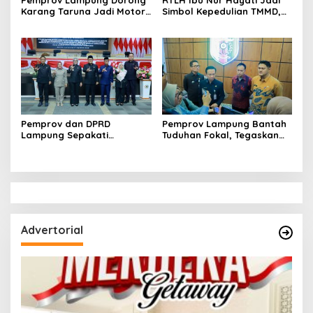
Karang Taruna Jadi Motor
Simbol Kepedulian TMMD,
Penggerak Ekonomi dan
Harapan Baru Tumbuh di
Pemberdayaan Desa
Bukit Pinang Jaya
Pemprov dan DPRD
Pemprov Lampung Bantah
Lampung Sepakati
Tuduhan Fokal, Tegaskan
Perubahan KUA-PPAS APBD
Tak Ada Surat yang
2026
Bertentangan Soal Status
Lahan
Advertorial