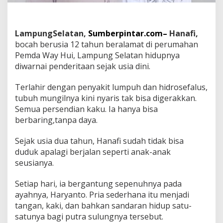
u
a
P
o
LampungSelatan,
Sumberpintar.com–
Hanafi,
n
bocah berusia 12 tahun beralamat di perumahan
p
Pemda Way Hui, Lampung Selatan hidupnya
e
s
diwarnai penderitaan sejak usia dini.
R
i
Terlahir dengan penyakit lumpuh dan hidrosefalus,
y
tubuh mungilnya kini nyaris tak bisa digerakkan.
a
Semua persendian kaku. Ia hanya bisa
d
u
berbaring,tanpa daya.
s
h
Sejak usia dua tahun, Hanafi sudah tidak bisa
o
duduk apalagi berjalan seperti anak-anak
l
seusianya.
i
h
i
Setiap hari, ia bergantung sepenuhnya pada
n
ayahnya, Haryanto. Pria sederhana itu menjadi
B
tangan, kaki, dan bahkan sandaran hidup satu-
e
satunya bagi putra sulungnya tersebut.
r