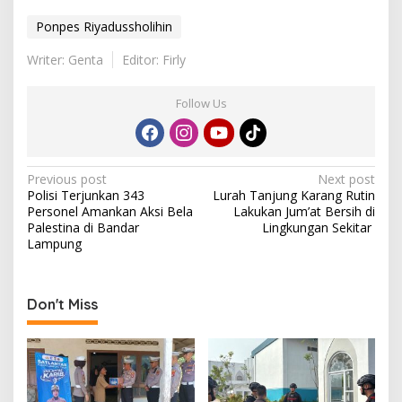
Ponpes Riyadussholihin
Writer: Genta
Editor: Firly
Follow Us
P
Previous post
Next post
Polisi Terjunkan 343
Lurah Tanjung Karang Rutin
o
Personel Amankan Aksi Bela
Lakukan Jum’at Bersih di
s
Palestina di Bandar
Lingkungan Sekitar
Lampung
t
n
a
Don't Miss
v
i
g