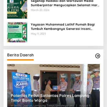
Segenap Redaksi dan Wartawan Media
Sumberpintar Mengucapkan Selamat Hari
Raya Idul Fitri 1447 Hijriyah / 2026 M
March 20, 2026
Yayasan Muhammad Lathif Rumah Bagi
Tumbuh Kembangnya Generasi Insani
Cerdas dan Berkarakter
May 11, 2025
Berita Daerah
Polantas Peduli Satlantas Polres Lampung
W
Timur Bantu Warga ‎
M
In Berita, Daerah, Lampung Timur, Uncategorized
|
August 9,