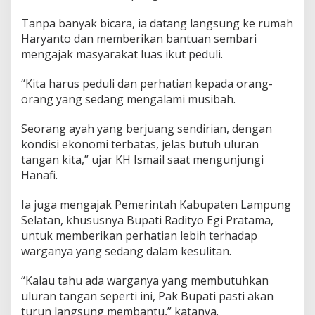
u
h
Tanpa banyak bicara, ia datang langsung ke rumah
W
Haryanto dan memberikan bantuan sembari
a
mengajak masyarakat luas ikut peduli.
r
g
a
“Kita harus peduli dan perhatian kepada orang-
W
orang yang sedang mengalami musibah.
a
y
Seorang ayah yang berjuang sendirian, dengan
H
kondisi ekonomi terbatas, jelas butuh uluran
u
w
tangan kita,” ujar KH Ismail saat mengunjungi
i
Hanafi.
Ia juga mengajak Pemerintah Kabupaten Lampung
Selatan, khususnya Bupati Radityo Egi Pratama,
untuk memberikan perhatian lebih terhadap
warganya yang sedang dalam kesulitan.
“Kalau tahu ada warganya yang membutuhkan
uluran tangan seperti ini, Pak Bupati pasti akan
turun langsung membantu,” katanya.