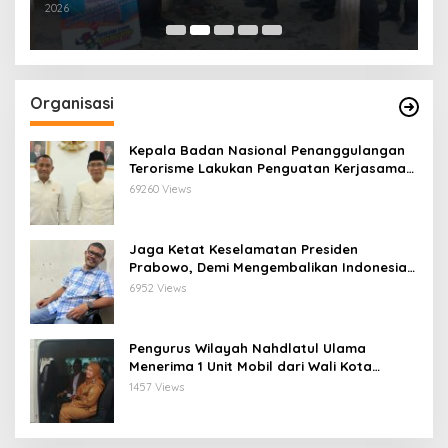
H
2026
In
Organisasi
Kepala Badan Nasional Penanggulangan
Terorisme Lakukan Penguatan Kerjasama
Ketua Pengurus Besar Nahdlatul Ulama
69260 Views
Jaga Ketat Keselamatan Presiden
Prabowo, Demi Mengembalikan Indonesia
Menjadi Macan Asia
6952 Views
Pengurus Wilayah Nahdlatul Ulama
Menerima 1 Unit Mobil dari Wali Kota
Bandar Lampung
1457 Views