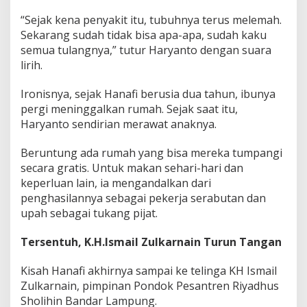
i
k
“Sejak kena penyakit itu, tubuhnya terus melemah.
a
Sekarang sudah tidak bisa apa-apa, sudah kaku
n
semua tulangnya,” tutur Haryanto dengan suara
U
lirih.
l
u
r
Ironisnya, sejak Hanafi berusia dua tahun, ibunya
a
pergi meninggalkan rumah. Sejak saat itu,
n
Haryanto sendirian merawat anaknya.
T
a
Beruntung ada rumah yang bisa mereka tumpangi
n
g
secara gratis. Untuk makan sehari-hari dan
a
keperluan lain, ia mengandalkan dari
n
penghasilannya sebagai pekerja serabutan dan
B
upah sebagai tukang pijat.
o
c
a
Tersentuh, K.H.Ismail Zulkarnain Turun Tangan
h
L
Kisah Hanafi akhirnya sampai ke telinga KH Ismail
u
Zulkarnain, pimpinan Pondok Pesantren Riyadhus
m
Sholihin Bandar Lampung.
p