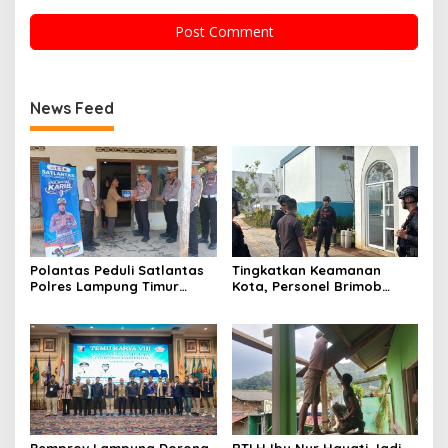
News Feed
Polantas Peduli Satlantas
Tingkatkan Keamanan
Polres Lampung Timur
Kota, Personel Brimob
Bantu Warga ‎
Lampung Laksanakan
Patroli Dialogis ke Sejumlah
Lokasi Strategis
Pemprov Lampung Dorong
RTLH Ibu Nur Hayati Jadi