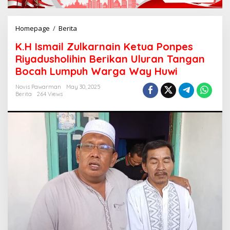
Homepage
/
Berita
K
.
K.H Ismail Zulkarnain Ketua Ponpes
H
I
Riyadusholihin Berikan Uluran Tangan
s
Bocah Lumpuh Warga Way Huwi
m
a
Novis Pawarman
May 30, 2025
i
Berita
264 Views
l
Z
u
l
k
a
r
n
a
i
n
K
e
t