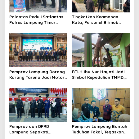
a
t
Polantas Peduli Satlantas
Tingkatkan Keamanan
i
Polres Lampung Timur
Kota, Personel Brimob
o
Bantu Warga ‎
Lampung Laksanakan
Patroli Dialogis ke Sejumlah
n
Lokasi Strategis
Pemprov Lampung Dorong
RTLH Ibu Nur Hayati Jadi
Karang Taruna Jadi Motor
Simbol Kepedulian TMMD,
Penggerak Ekonomi dan
Harapan Baru Tumbuh di
Pemberdayaan Desa
Bukit Pinang Jaya
Pemprov dan DPRD
Pemprov Lampung Bantah
Lampung Sepakati
Tuduhan Fokal, Tegaskan
Perubahan KUA-PPAS APBD
Tak Ada Surat yang