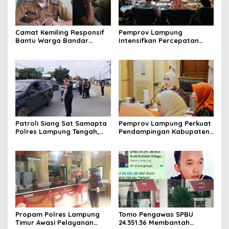
Camat Kemiling Responsif
Pemprov Lampung
Bantu Warga Bandar
Intensifkan Percepatan
Lampung Cari Solusi untuk
Penanggulangan
Anak Putus Sekolah
Tuberkulosis di Tanggamus
Patroli Siang Sat Samapta
Pemprov Lampung Perkuat
Polres Lampung Tengah,
Pendampingan Kabupaten
Cegah Kejahatan Jalanan
untuk Percepat Eliminasi
di Jalinteng Sumatera
TBC di Tanggamus
Propam Polres Lampung
Tomo Pengawas SPBU
Timur Awasi Pelayanan
24.351.36 Membantah