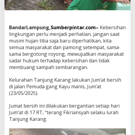
n
L
a
k
u
BandarLampung,
Sumberpintar.com–
Kebersihan
k
lingkungan perlu menjadi perhatian, jangan saat
a
n
musim hujan tiba saja baru diperhatikan, kita
J
semua masyarakat dan pamong setempat, sama-
u
sama bergotong royong, mewujudkan masyarakat
m
sadar hukum terhadap kebersihan dan tidak
'
a
membuang sampah sembarangan.
t
B
Kelurahan Tanjung Karang lakukan Jum’at bersih
e
di jalan Pemuda gang Kayu manis, Jum’at
r
(23/05/2025).
s
i
h
Jumat bersih ini dilakukan bergantian setiap hari
d
Jum’at di 17 RT, “terang Fikriansyah selaku lurah
i
Tanjung Karang.
L
i
n