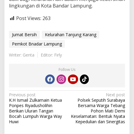
lingkungan di Kota Bandar Lampung.
Post Views:
263
Jumat Bersih
Kelurahan Tanjung Karang
Pemkot Bnadar Lampung
Writer: Genta
Editor: Firly
Follow Us
P
Previous post
Next post
K.H Ismail Zulkarnain Ketua
Polsek Seputih Surabaya
o
Ponpes Riyadusholihin
Bersama Warga Tebang
s
Berikan Uluran Tangan
Pohon Mati Demi
Bocah Lumpuh Warga Way
Keselamatan: Bentuk Nyata
t
Huwi
Kepedulian dan Sinergitas
n