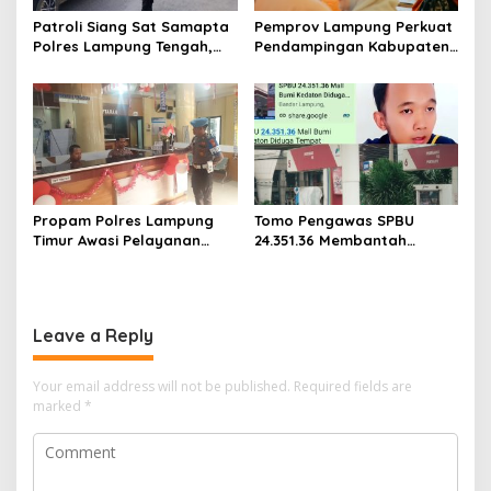
Patroli Siang Sat Samapta
Pemprov Lampung Perkuat
Polres Lampung Tengah,
Pendampingan Kabupaten
Cegah Kejahatan Jalanan
untuk Percepat Eliminasi
di Jalinteng Sumatera
TBC di Tanggamus
Propam Polres Lampung
Tomo Pengawas SPBU
Timur Awasi Pelayanan
24.351.36 Membantah
Publik, Pastikan
Adanya Oknum Pelangsir
Masyarakat Terlayani
BBM Subsidi
Secara Profesional
Leave a Reply
Your email address will not be published.
Required fields are
marked
*