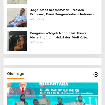
Jaga Ketat Keselamatan Presiden
Prabowo, Demi Mengembalikan Indonesia
Menjadi Macan Asia
6950 Views
Pengurus Wilayah Nahdlatul Ulama
Menerima 1 Unit Mobil dari Wali Kota
Bandar Lampung
1452 Views
Olahraga