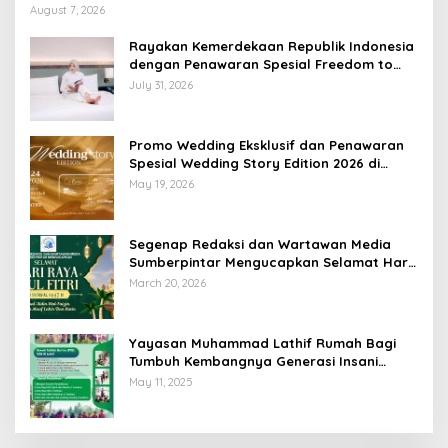
Lampung
August 7, 2026
Rayakan Kemerdekaan Republik Indonesia
dengan Penawaran Spesial Freedom to
Relax di Holiday Inn Lampung Bukit Randu
July 31, 2026
Promo Wedding Eksklusif dan Penawaran
Spesial Wedding Story Edition 2026 di
Swiss-Belhotel Lampung
May 19, 2026
Segenap Redaksi dan Wartawan Media
Sumberpintar Mengucapkan Selamat Hari
Raya Idul Fitri 1447 Hijriyah / 2026 M
March 20, 2026
Yayasan Muhammad Lathif Rumah Bagi
Tumbuh Kembangnya Generasi Insani
Cerdas dan Berkarakter
May 11, 2025