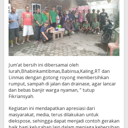
g
k
u
n
g
a
n
S
e
k
i
t
a
Jum’at bersih ini dibersamai oleh
r
lurah,Bhabinkamtibmas,Babinsa,Kaling,RT dan
Linmas dengan gotong royong membersihkan
rumput, sampah di jalan dan drainase, agar lancar
dan bebas banjir warga nyaman, ” tutup
Fikriansyah.
Kegiatan ini mendapatkan apresiasi dari
masyarakat, media, terus dilakukan untuk
diekspose, sehingga dapat menjadi contoh gerakan
baik bagi kelurahan lain dalam menjaga kebersihan