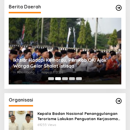
Berita Daerah
Ikhtiar Hadapi Kemarau, Pemkab OKI Ajak
C
Warga Gelar Shalat Istisqa
B
S
In Palembang
|
August 7, 2026
In
Organisasi
Kepala Badan Nasional Penanggulangan
Terorisme Lakukan Penguatan Kerjasama
Ketua Pengurus Besar Nahdlatul Ulama
69255 Views