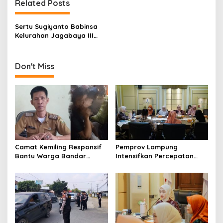
Related Posts
a
v
Sertu Sugiyanto Babinsa
i
Kelurahan Jagabaya III
g
Turun Langsung Jum’at
Bersih Berbaur bersama
a
Warga
Don't Miss
t
i
o
n
Camat Kemiling Responsif
Pemprov Lampung
Bantu Warga Bandar
Intensifkan Percepatan
Lampung Cari Solusi untuk
Penanggulangan
Anak Putus Sekolah
Tuberkulosis di Tanggamus