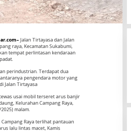
ar.com–
Jalan Tirtayasa dan Jalan
pang raya, Kecamatan Sukabumi,
an tempat perlintasan kendaraan
padat.
n perindustrian. Terdapat dua
Dian Zevanya Sandiata dari
iantaranya pengendara motor yang
Manado Miliki Bakat Melukis Sejak
di Jalan Tirtayasa
Kecil dan Terkendala Biaya
In Life Style
|
August 7, 2026
Lanjutkan Kuliah
ewas usai mobil terseret arus banjir
edaung, Kelurahan Campang Raya,
/2025) malam.
an Campang Raya terlihat pantauan
rus lalu lintas macet, Kamis