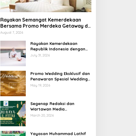
Rayakan Semangat Kemerdekaan
Bersama Promo Merdeka Getaway di
Swiss-Belhotel Lampung
August 7, 2026
Rayakan Kemerdekaan
Republik Indonesia dengan
Penawaran Spesial Freedom
July 31, 2026
to Relax di Holiday Inn
Lampung Bukit Randu
Promo Wedding Eksklusif dan
Penawaran Spesial Wedding
Story Edition 2026 di Swiss-
May 19, 2026
Belhotel Lampung
Segenap Redaksi dan
Wartawan Media
Sumberpintar Mengucapkan
March 20, 2026
Selamat Hari Raya Idul Fitri
1447 Hijriyah / 2026 M
Yayasan Muhammad Lathif