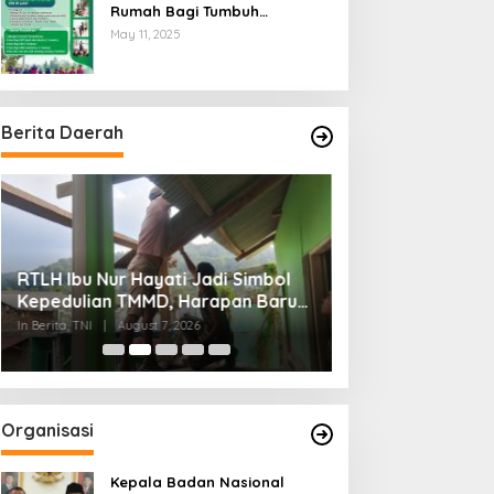
Rumah Bagi Tumbuh
Kembangnya Generasi Insani
May 11, 2025
Cerdas dan Berkarakter
Berita Daerah
RTLH Ibu Nur Hayati Jadi Simbol
Wagub Jihan Ku
Kepedulian TMMD, Harapan Baru
Mabigus dan Pem
Tumbuh di Bukit Pinang Jaya
Raden Intan, Do
In Berita, TNI
|
August 7, 2026
In Lampung
|
August 7
Perkuat Karakte
Organisasi
Kepala Badan Nasional