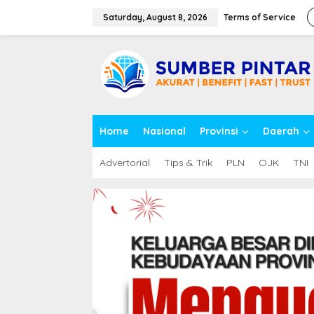
S
k
Saturday, August 8, 2026
Terms of Service
i
p
close
t
o
c
o
n
t
Home
Nasional
Provinsi
Daerah
e
n
t
Advertorial
Tips & Trik
PLN
OJK
TNI