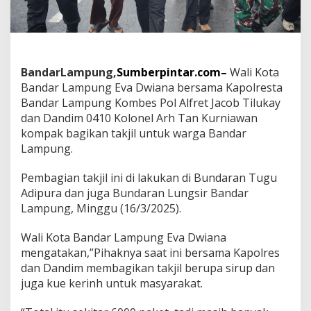
o
l
r
e
s
t
BandarLampung,
Sumberpintar.com–
Wali Kota
a
Bandar Lampung Eva Dwiana bersama Kapolresta
B
Bandar Lampung Kombes Pol Alfret Jacob Tilukay
a
n
dan Dandim 0410 Kolonel Arh Tan Kurniawan
d
kompak bagikan takjil untuk warga Bandar
a
Lampung.
r
L
Pembagian takjil ini di lakukan di Bundaran Tugu
a
m
Adipura dan juga Bundaran Lungsir Bandar
p
Lampung, Minggu (16/3/2025).
u
n
Wali Kota Bandar Lampung Eva Dwiana
g
mengatakan,”Pihaknya saat ini bersama Kapolres
K
o
dan Dandim membagikan takjil berupa sirup dan
m
juga kue kerinh untuk masyarakat.
p
a