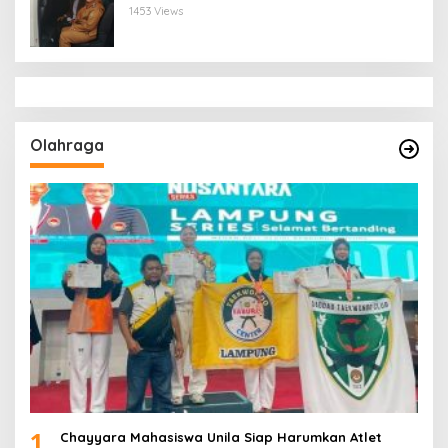
Bandar Lampung
1453 Views
Olahraga
1
Chayyara Mahasiswa Unila Siap Harumkan Atlet