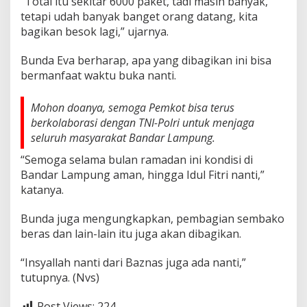
“Total itu sekitar 6000 paket, tadi masih banyak,
k
tetapi udah banyak banget orang datang, kita
B
a
bagikan besok lagi,” ujarnya.
g
i
Bunda Eva berharap, apa yang dibagikan ini bisa
-
bermanfaat waktu buka nanti.
b
a
g
Mohon doanya, semoga Pemkot bisa terus
i
berkolaborasi dengan TNI-Polri untuk menjaga
T
seluruh masyarakat Bandar Lampung.
a
k
“Semoga selama bulan ramadan ini kondisi di
j
Bandar Lampung aman, hingga Idul Fitri nanti,”
i
katanya.
l
Bunda juga mengungkapkan, pembagian sembako
beras dan lain-lain itu juga akan dibagikan.
“Insyallah nanti dari Baznas juga ada nanti,”
tutupnya. (Nvs)
Post Views:
224