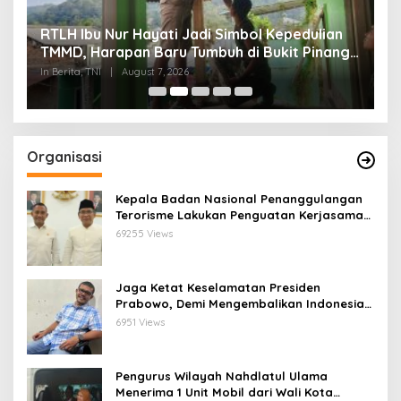
RTLH Ibu Nur Hayati Jadi Simbol Kepedulian
W
TMMD, Harapan Baru Tumbuh di Bukit Pinang
d
Jaya
P
In Berita, TNI
|
August 7, 2026
In
Organisasi
Kepala Badan Nasional Penanggulangan
Terorisme Lakukan Penguatan Kerjasama
Ketua Pengurus Besar Nahdlatul Ulama
69255 Views
Jaga Ketat Keselamatan Presiden
Prabowo, Demi Mengembalikan Indonesia
Menjadi Macan Asia
6951 Views
Pengurus Wilayah Nahdlatul Ulama
Menerima 1 Unit Mobil dari Wali Kota