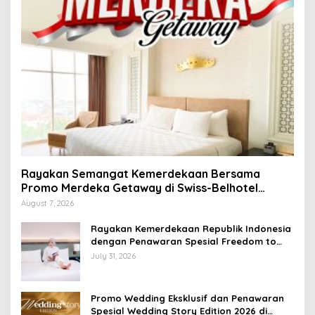
Rayakan Semangat Kemerdekaan Bersama
Promo Merdeka Getaway di Swiss-Belhotel
Lampung
August 7, 2026
Rayakan Kemerdekaan Republik Indonesia
dengan Penawaran Spesial Freedom to
Relax di Holiday Inn Lampung Bukit Randu
July 31, 2026
Promo Wedding Eksklusif dan Penawaran
Spesial Wedding Story Edition 2026 di