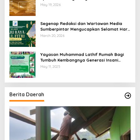
Swiss-Belhotel Lampung
May 19, 2026
Segenap Redaksi dan Wartawan Media
Sumberpintar Mengucapkan Selamat Hari
Raya Idul Fitri 1447 Hijriyah / 2026 M
March 20, 2026
Yayasan Muhammad Lathif Rumah Bagi
Tumbuh Kembangnya Generasi Insani
Cerdas dan Berkarakter
May 11, 2025
Berita Daerah