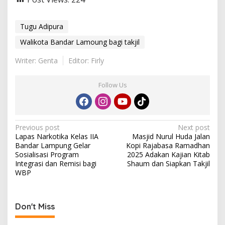
Tugu Adipura
Walikota Bandar Lamoung bagi takjil
Writer: Genta
Editor: Firly
Follow Us
P
Previous post
Next post
Lapas Narkotika Kelas IIA
Masjid Nurul Huda Jalan
o
Bandar Lampung Gelar
Kopi Rajabasa Ramadhan
s
Sosialisasi Program
2025 Adakan Kajian Kitab
Integrasi dan Remisi bagi
Shaum dan Siapkan Takjil
t
WBP
n
a
Don't Miss
v