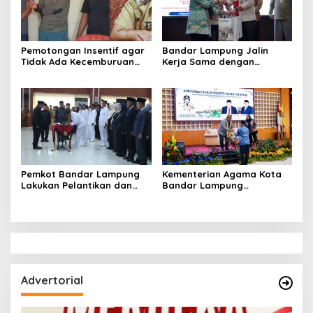
Pemotongan Insentif agar
Bandar Lampung Jalin
Tidak Ada Kecemburuan
Kerja Sama dengan
Sosial dan Hasil
Kabupaten Solok, Perkuat
Kesepakatan Linmas
Ketahanan Pangan dan
Pematang Wangi Bersama
Kendalikan Inflasi
Pemkot Bandar Lampung
Kementerian Agama Kota
Lakukan Pelantikan dan
Bandar Lampung
Rotasi Pejabat Berikut
Sampaikan Aspirasi
Nama-Nama yang Mengisi
Penguatan Layanan
Jabatan Strategis
Keagamaan kepada Komisi
VIII DPRRI
Advertorial