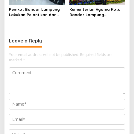
Pemkot Bandar Lampung
Kementerian Agama Kota
Lakukan Pelantikan dan
Bandar Lampung
Rotasi Pejabat Berikut
Sampaikan Aspirasi
Nama-Nama yang Mengisi
Penguatan Layanan
Jabatan Strategis
Keagamaan kepada Komisi
VIII DPRRI
Leave a Reply
Your email address will not be published.
Required fields are
marked
*