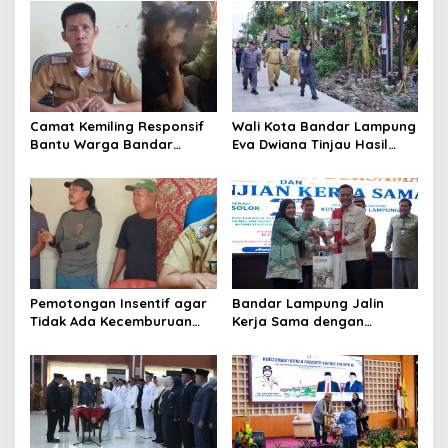
i
g
a
t
i
Camat Kemiling Responsif
Wali Kota Bandar Lampung
o
Bantu Warga Bandar
Eva Dwiana Tinjau Hasil
Lampung Cari Solusi untuk
Perbaikan Jalan Wala Kuba
n
Anak Putus Sekolah
di Way Laga
Pemotongan Insentif agar
Bandar Lampung Jalin
Tidak Ada Kecemburuan
Kerja Sama dengan
Sosial dan Hasil
Kabupaten Solok, Perkuat
Kesepakatan Linmas
Ketahanan Pangan dan
Pematang Wangi Bersama
Kendalikan Inflasi