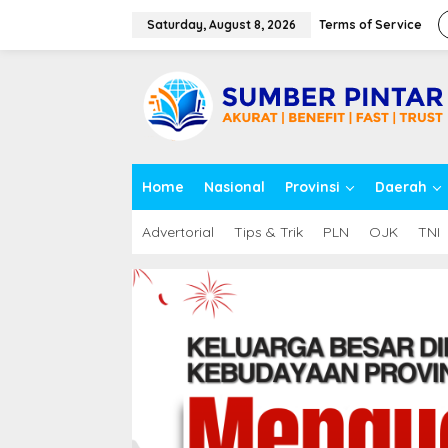
S
k
Saturday, August 8, 2026
Terms of Service
i
p
close
t
o
c
o
n
t
Home
Nasional
Provinsi
Daerah
e
n
t
Advertorial
Tips & Trik
PLN
OJK
TNI