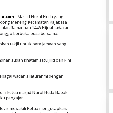
ar.com–
Masjid Nurul Huda yang
n Gedong Meneng Kecamatan Rajabasa
ulan Ramadhan 1446 Hijriah adakan
nunggu berbuka pusa bersama.
kan takjil untuk para jamaah yang
dhan sudah khatam satu jilid dan kini
Eva Dwiana Wali Kota Bandar
Lampung Disambut Antusias
ketika Sapa Warga RT 09
In Bandar Lampung
|
August 8, 2026
ebagai wadah silaturahmi dengan
Perumnas Way Kandis
iri ketua masjid Nurul Huda Bapak
ku pengajar.
Novis mewakili Ketua mengucapkan,