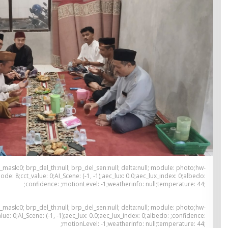
; brp_mask:0; brp_del_th:null; brp_del_sen:null; delta:null; module: photo;hw-
ode: 8;cct_value: 0;AI_Scene: (-1, -1);aec_lux: 0.0;aec_lux_index: 0;albedo:
;confidence: ;motionLevel: -1;weatherinfo: null;temperature: 44;
; brp_mask:0; brp_del_th:null; brp_del_sen:null; delta:null; module: photo;hw-
lue: 0;AI_Scene: (-1, -1);aec_lux: 0.0;aec_lux_index: 0;albedo: ;confidence:
;motionLevel: -1;weatherinfo: null;temperature: 44;