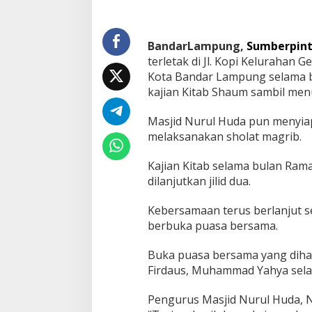
a
n
2
BandarLampung,
Sumberpint
0
terletak di Jl. Kopi Keluraha
2
5
Kota Bandar Lampung selama b
A
kajian Kitab Shaum sambil me
d
a
Masjid Nurul Huda pun menyiap
k
melaksanakan sholat magrib.
a
n
K
Kajian Kitab selama bulan Rama
a
dilanjutkan jilid dua.
j
i
Kebersamaan terus berlanjut s
a
n
berbuka puasa bersama.
K
i
Buka puasa bersama yang dihad
t
Firdaus, Muhammad Yahya sela
a
b
Pengurus Masjid Nurul Huda, 
S