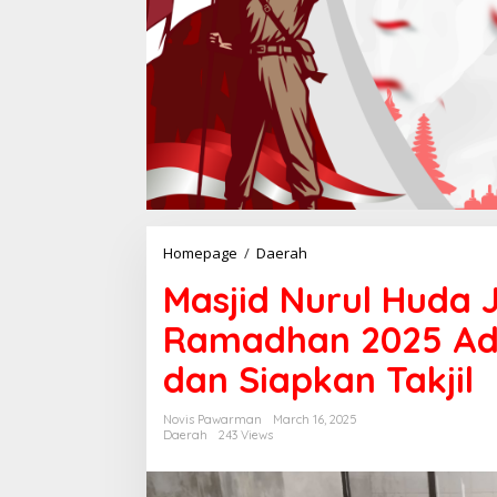
Homepage
/
Daerah
M
a
Masjid Nurul Huda 
s
j
Ramadhan 2025 Ada
i
d
dan Siapkan Takjil
N
u
r
Novis Pawarman
March 16, 2025
u
Daerah
243 Views
l
H
u