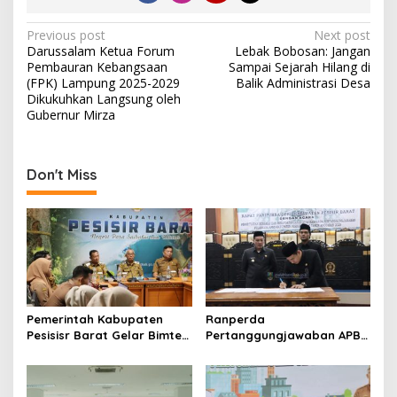
P
Previous post
Next post
Darussalam Ketua Forum
Lebak Bobosan: Jangan
o
Pembauran Kebangsaan
Sampai Sejarah Hilang di
s
(FPK) Lampung 2025-2029
Balik Administrasi Desa
Dikukuhkan Langsung oleh
t
Gubernur Mirza
n
a
Don't Miss
v
i
g
a
t
i
Pemerintah Kabupaten
Ranperda
o
Pesisisr Barat Gelar Bimtek
Pertanggungjawaban APBD
Aplikasi Srikandi Dukung
2025 di Setujui, Bupati
n
SPBE Perkuat Tata Kelola
Pesisir Barat Ambil Langkah
Arsip Digital
Guna Percepat