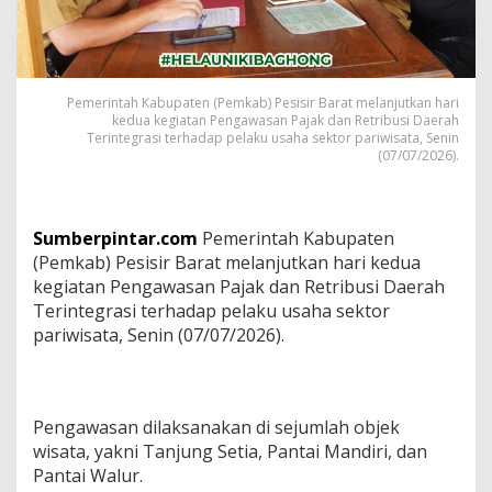
i
s
i
r
B
a
Pemerintah Kabupaten (Pemkab) Pesisir Barat melanjutkan hari
kedua kegiatan Pengawasan Pajak dan Retribusi Daerah
r
Terintegrasi terhadap pelaku usaha sektor pariwisata, Senin
a
(07/07/2026).
t
L
a
k
Sumberpintar.com
Pemerintah Kabupaten
u
(Pemkab) Pesisir Barat melanjutkan hari kedua
k
a
kegiatan Pengawasan Pajak dan Retribusi Daerah
n
Terintegrasi terhadap pelaku usaha sektor
P
pariwisata, Senin (07/07/2026).
e
n
g
a
w
Pengawasan dilaksanakan di sejumlah objek
a
wisata, yakni Tanjung Setia, Pantai Mandiri, dan
s
Pantai Walur.
a