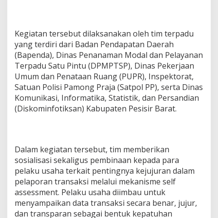
n
P
a
j
Kegiatan tersebut dilaksanakan oleh tim terpadu
a
yang terdiri dari Badan Pendapatan Daerah
k
(Bapenda), Dinas Penanaman Modal dan Pelayanan
d
a
Terpadu Satu Pintu (DPMPTSP), Dinas Pekerjaan
n
Umum dan Penataan Ruang (PUPR), Inspektorat,
R
Satuan Polisi Pamong Praja (Satpol PP), serta Dinas
e
Komunikasi, Informatika, Statistik, dan Persandian
t
(Diskominfotiksan) Kabupaten Pesisir Barat.
r
i
b
u
s
Dalam kegiatan tersebut, tim memberikan
i
sosialisasi sekaligus pembinaan kepada para
D
a
pelaku usaha terkait pentingnya kejujuran dalam
e
pelaporan transaksi melalui mekanisme self
r
assessment. Pelaku usaha diimbau untuk
a
menyampaikan data transaksi secara benar, jujur,
h
dan transparan sebagai bentuk kepatuhan
T