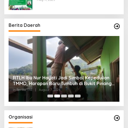
Berita Daerah
RTLH Ibu Nur Hayati Jadi Simbol Kepedulian
W
TMMD, Harapan Baru Tumbuh di Bukit Pinang
d
Jaya
P
In Berita, TNI
|
August 7, 2026
In
Organisasi