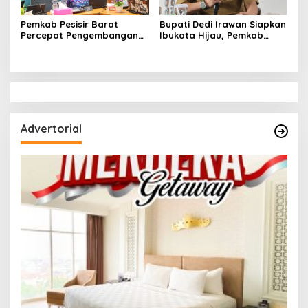
Pemkab Pesisir Barat
Bupati Dedi Irawan Siapkan
Percepat Pengembangan
Ibukota Hijau, Pemkab
Perhutanan Sosial Melalui
Pesibar Susun Kajian
Penyusunan Dokumen IAD
Perkantoran Terpadu
Advertorial