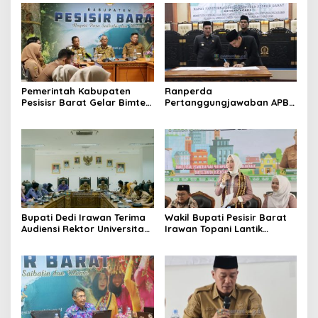
Pemerintah Kabupaten
Ranperda
Pesisisr Barat Gelar Bimtek
Pertanggungjawaban APBD
Aplikasi Srikandi Dukung
2025 di Setujui, Bupati
SPBE Perkuat Tata Kelola
Pesisir Barat Ambil Langkah
Arsip Digital
Guna Percepat
Peningkatan Perekonomian
Daerah
Bupati Dedi Irawan Terima
Wakil Bupati Pesisir Barat
Audiensi Rektor Universitas
Irawan Topani Lantik
Aisyah Pringsewu Perkuat
Pengurus Forum Anak
Kolaborasi Guna
Daerah Periode 2026 – 2028
Peningkatan Kualitas
Pendidikan