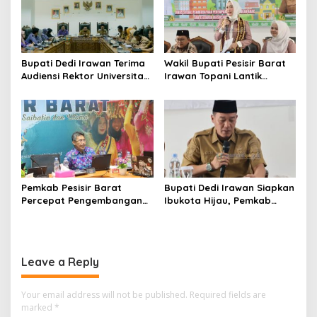
Peningkatan Perekonomian
Daerah
Bupati Dedi Irawan Terima
Wakil Bupati Pesisir Barat
Audiensi Rektor Universitas
Irawan Topani Lantik
Aisyah Pringsewu Perkuat
Pengurus Forum Anak
Kolaborasi Guna
Daerah Periode 2026 – 2028
Peningkatan Kualitas
Pendidikan
Pemkab Pesisir Barat
Bupati Dedi Irawan Siapkan
Percepat Pengembangan
Ibukota Hijau, Pemkab
Perhutanan Sosial Melalui
Pesibar Susun Kajian
Penyusunan Dokumen IAD
Perkantoran Terpadu
Leave a Reply
Your email address will not be published.
Required fields are
marked
*