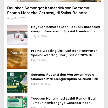
Rayakan Semangat Kemerdekaan Bersama
Promo Merdeka Getaway di Swiss-Belhotel
Lampung
August 7, 2026
Rayakan Kemerdekaan Republik Indonesia
dengan Penawaran Spesial Freedom to
Relax di Holiday Inn Lampung Bukit Randu
July 31, 2026
Promo Wedding Eksklusif dan Penawaran
Spesial Wedding Story Edition 2026 di
Swiss-Belhotel Lampung
May 19, 2026
Segenap Redaksi dan Wartawan Media
Sumberpintar Mengucapkan Selamat Hari
Raya Idul Fitri 1447 Hijriyah / 2026 M
March 20, 2026
Yayasan Muhammad Lathif Rumah Bagi
Tumbuh Kembangnya Generasi Insani
Cerdas dan Berkarakter
May 11, 2025