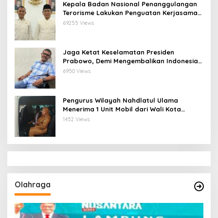
Kepala Badan Nasional Penanggulangan
Terorisme Lakukan Penguatan Kerjasama
Ketua Pengurus Besar Nahdlatul Ulama
69255 Views
Jaga Ketat Keselamatan Presiden
Prabowo, Demi Mengembalikan Indonesia
Menjadi Macan Asia
6950 Views
Pengurus Wilayah Nahdlatul Ulama
Menerima 1 Unit Mobil dari Wali Kota
Bandar Lampung
1452 Views
Olahraga