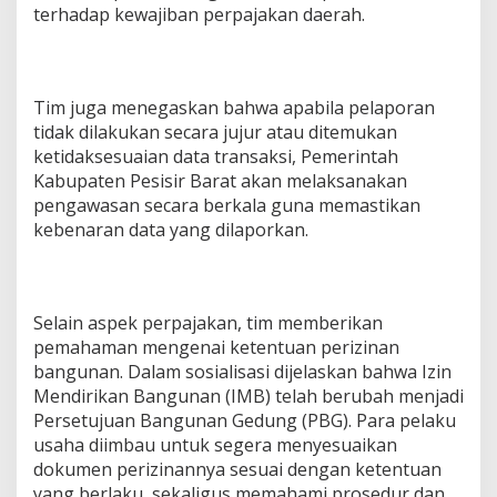
e
terhadap kewajiban perpajakan daerah.
r
i
n
t
Tim juga menegaskan bahwa apabila pelaporan
e
g
tidak dilakukan secara jujur atau ditemukan
r
ketidaksesuaian data transaksi, Pemerintah
a
Kabupaten Pesisir Barat akan melaksanakan
s
pengawasan secara berkala guna memastikan
i
kebenaran data yang dilaporkan.
t
e
r
h
a
Selain aspek perpajakan, tim memberikan
d
pemahaman mengenai ketentuan perizinan
a
p
bangunan. Dalam sosialisasi dijelaskan bahwa Izin
P
Mendirikan Bangunan (IMB) telah berubah menjadi
e
Persetujuan Bangunan Gedung (PBG). Para pelaku
l
usaha diimbau untuk segera menyesuaikan
a
dokumen perizinannya sesuai dengan ketentuan
k
u
yang berlaku, sekaligus memahami prosedur dan