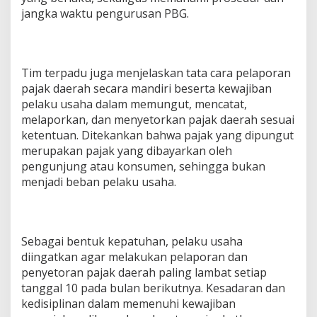
U
jangka waktu pengurusan PBG.
s
a
h
a
S
Tim terpadu juga menjelaskan tata cara pelaporan
e
pajak daerah secara mandiri beserta kewajiban
k
pelaku usaha dalam memungut, mencatat,
t
melaporkan, dan menyetorkan pajak daerah sesuai
o
ketentuan. Ditekankan bahwa pajak yang dipungut
r
P
merupakan pajak yang dibayarkan oleh
a
pengunjung atau konsumen, sehingga bukan
r
menjadi beban pelaku usaha.
i
w
i
s
a
Sebagai bentuk kepatuhan, pelaku usaha
t
diingatkan agar melakukan pelaporan dan
a
penyetoran pajak daerah paling lambat setiap
tanggal 10 pada bulan berikutnya. Kesadaran dan
kedisiplinan dalam memenuhi kewajiban