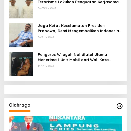
Terorisme Lakukan Penguatan Kerjasama
Ketua Pengurus Besar Nahdlatul Ulama
69258 Views
Jaga Ketat Keselamatan Presiden
Prabowo, Demi Mengembalikan Indonesia
Menjadi Macan Asia
6951 Views
Pengurus Wilayah Nahdlatul Ulama
Menerima 1 Unit Mobil dari Wali Kota
Bandar Lampung
1454 Views
Olahraga