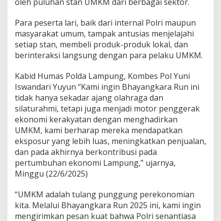
oleh puluhan stan UMKM dari berbagai sektor.
a
l
,
Para peserta lari, baik dari internal Polri maupun
R
masyarakat umum, tampak antusias menjelajahi
a
setiap stan, membeli produk-produk lokal, dan
n
berinteraksi langsung dengan para pelaku UMKM.
g
k
u
Kabid Humas Polda Lampung, Kombes Pol Yuni
l
Iswandari Yuyun “Kami ingin Bhayangkara Run ini
U
tidak hanya sekadar ajang olahraga dan
M
silaturahmi, tetapi juga menjadi motor penggerak
K
M
ekonomi kerakyatan dengan menghadirkan
L
UMKM, kami berharap mereka mendapatkan
a
eksposur yang lebih luas, meningkatkan penjualan,
m
dan pada akhirnya berkontribusi pada
p
pertumbuhan ekonomi Lampung,” ujarnya,
u
n
Minggu (22/6/2025)
g
B
“UMKM adalah tulang punggung perekonomian
e
kita. Melalui Bhayangkara Run 2025 ini, kami ingin
r
mengirimkan pesan kuat bahwa Polri senantiasa
d