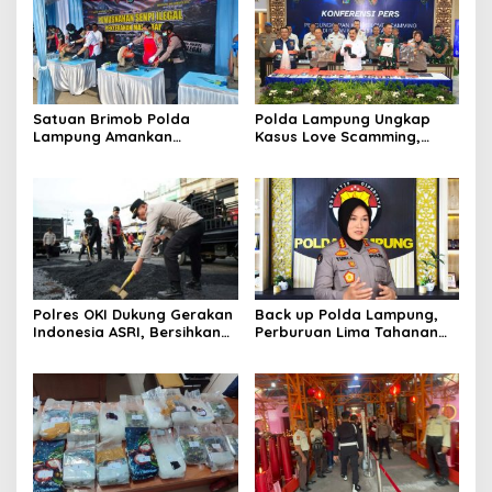
Satuan Brimob Polda
Polda Lampung Ungkap
Lampung Amankan
Kasus Love Scamming,
Pemusnahan Ratusan
Kerugian Korban Capai
Senjata Api Rakitan dan
Rp1,4 Miliar
Amunisi Serahan
Masyarakat
Polres OKI Dukung Gerakan
Back up Polda Lampung,
Indonesia ASRI, Bersihkan
Perburuan Lima Tahanan
Lingkungan dan Tambal
Melarikan Diri Makin
Jalan Berlubang
Dipersempit: Ruang Gerak
Pelarian Kian Terkepung