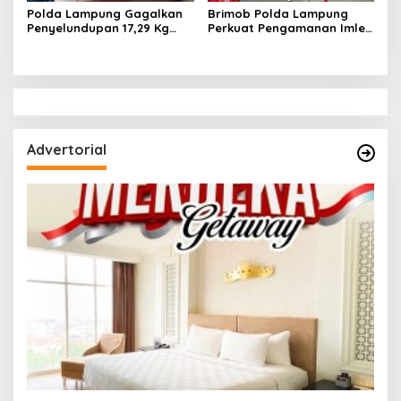
Polda Lampung Gagalkan
Brimob Polda Lampung
Penyelundupan 17,29 Kg
Perkuat Pengamanan Imlek
Sabu di Bakauheni,
di Vihara Tan Hin Bio Teluk
Disimpan dalam Ban Serep
Betung
Advertorial