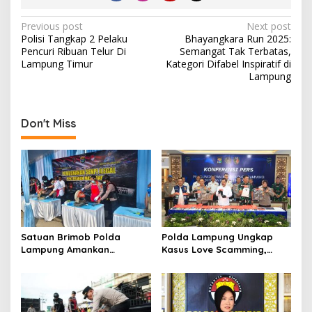
P
Previous post
Next post
Polisi Tangkap 2 Pelaku
Bhayangkara Run 2025:
o
Pencuri Ribuan Telur Di
Semangat Tak Terbatas,
s
Lampung Timur
Kategori Difabel Inspiratif di
Lampung
t
n
a
Don't Miss
v
i
g
a
t
Satuan Brimob Polda
Polda Lampung Ungkap
i
Lampung Amankan
Kasus Love Scamming,
o
Pemusnahan Ratusan
Kerugian Korban Capai
Senjata Api Rakitan dan
Rp1,4 Miliar
n
Amunisi Serahan
Masyarakat