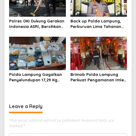
Polres OKI Dukung Gerakan
Back up Polda Lampung,
Indonesia ASRI, Bersihkan
Perburuan Lima Tahanan
Lingkungan dan Tambal
Melarikan Diri Makin
Jalan Berlubang
Dipersempit: Ruang Gerak
Pelarian Kian Terkepung
Polda Lampung Gagalkan
Brimob Polda Lampung
Penyelundupan 17,29 Kg
Perkuat Pengamanan Imlek
Sabu di Bakauheni,
di Vihara Tan Hin Bio Teluk
Disimpan dalam Ban Serep
Betung
Leave a Reply
Your email address will not be published.
Required fields are
marked
*