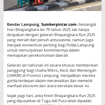
a
L
a
m
p
u
Bandar Lampung,
Sumberpintar.com
–Semangat
n
Hari Bhayangkara ke-79 tahun 2025 tak hanya
g
dirayakan dengan gelaran Bhayangkara Run 2025
:
D
yang meriah dan penuh antusiasme, namun juga
o
menjadi momentum penting bagi Polda Lampung
r
untuk menunjukkan komitmennya dalam
o
memajukan perekonomian daerah.
n
g
E
Gelaran lari tahunan ini secara khusus memberikan
k
panggung bagi Usaha Mikro, Kecil, dan Menengah
o
(UMKM) di Provinsi Lampung, menjadikan mereka
n
garda terdepan dalam meramaikan dan memetik
o
m
manfaat ekonomi dari acara berskala besar ini.
i
L
Sejak pagi hari, area finish Bhayangkara Run 2025
o
yang dipusatkan di Tugu Adi Pura telah dipadati
k