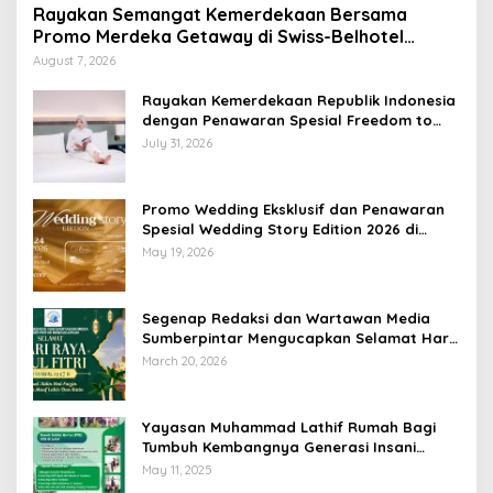
Rayakan Semangat Kemerdekaan Bersama
Promo Merdeka Getaway di Swiss-Belhotel
Lampung
August 7, 2026
Rayakan Kemerdekaan Republik Indonesia
dengan Penawaran Spesial Freedom to
Relax di Holiday Inn Lampung Bukit Randu
July 31, 2026
Promo Wedding Eksklusif dan Penawaran
Spesial Wedding Story Edition 2026 di
Swiss-Belhotel Lampung
May 19, 2026
Segenap Redaksi dan Wartawan Media
Sumberpintar Mengucapkan Selamat Hari
Raya Idul Fitri 1447 Hijriyah / 2026 M
March 20, 2026
Yayasan Muhammad Lathif Rumah Bagi
Tumbuh Kembangnya Generasi Insani
Cerdas dan Berkarakter
May 11, 2025