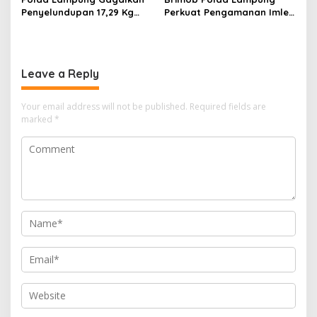
Penyelundupan 17,29 Kg
Perkuat Pengamanan Imlek
Sabu di Bakauheni,
di Vihara Tan Hin Bio Teluk
Disimpan dalam Ban Serep
Betung
Leave a Reply
Your email address will not be published.
Required fields are
marked
*