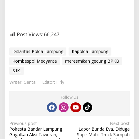
Post Views:
66,247
Ditlantas Polda Lampung
Kapolda Lampung
Kombespol Medyanta
meresmikan gedung BPKB
S.IK.
Writer: Genta
Editor: Firly
Follow Us
P
Previous post
Next post
Polresta Bandar Lampung
Lapor Bunda Eva, Diduga
o
Gagalkan Aksi Tawuran,
Sopir Mobil Truck Sampah