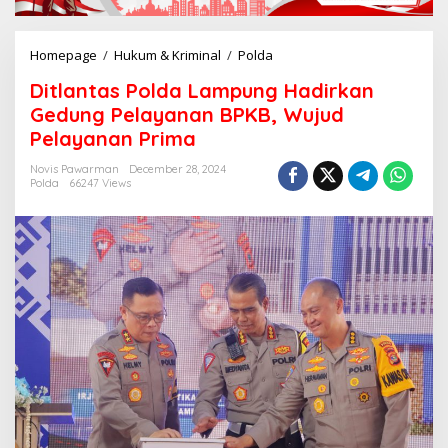
Homepage
/
Hukum & Kriminal
/
Polda
D
i
Ditlantas Polda Lampung Hadirkan
t
l
Gedung Pelayanan BPKB, Wujud
a
Pelayanan Prima
n
t
Novis Pawarman
December 28, 2024
a
Polda
66247 Views
s
P
o
l
d
a
L
a
m
p
u
n
g
H