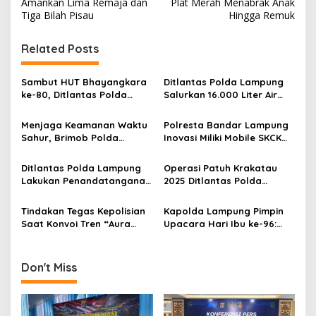
s
Amankan Lima Remaja dan
Plat Merah Menabrak Anak
Tiga Bilah Pisau
Hingga Remuk
t
n
Related Posts
a
v
Sambut HUT Bhayangkara
Ditlantas Polda Lampung
ke-80, Ditlantas Polda
Salurkan 16.000 Liter Air
i
Lampung Bagikan 1000
Bersih untuk 100 Kepala
g
Paket Sembako, Ojol
Keluarga di Pesawaran
Menjaga Keamanan Waktu
Polresta Bandar Lampung
Dibekali Safety Riding
Sambut HUT Bhayangkara
Sahur, Brimob Polda
Inovasi Miliki Mobile SKCK
a
Ke-80
Lampung Gelar Patroli di
dan Klinik Kesehatan dapat
t
Bandar Lampung
Apresiasi
Ditlantas Polda Lampung
Operasi Patuh Krakatau
i
Lakukan Penandatanganan
2025 Ditlantas Polda
Uji Emisi Kendaraan
Lampung Penurunan 12
o
Bermotor
Persen Kecelakaan Lalu
Tindakan Tegas Kepolisian
Kapolda Lampung Pimpin
n
Lintas
Saat Konvoi Tren “Aura
Upacara Hari Ibu ke-96:
Farming” di Jalan Tol
Mengenang Peran Besar
Perempuan
Don't Miss