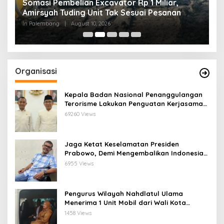
Somasi Pembelian Excavator Rp 1 Miliar,
P
Amirsyah Tuding Unit Tak Sesuai Pesanan
d
t
S
In Palembang
|
August 10, 2026
In
Organisasi
Kepala Badan Nasional Penanggulangan
Terorisme Lakukan Penguatan Kerjasama
Ketua Pengurus Besar Nahdlatul Ulama
69260 Views
Jaga Ketat Keselamatan Presiden
Prabowo, Demi Mengembalikan Indonesia
Menjadi Macan Asia
6955 Views
Pengurus Wilayah Nahdlatul Ulama
Menerima 1 Unit Mobil dari Wali Kota
Bandar Lampung
1458 Views