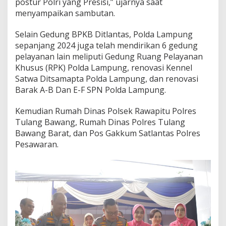
postur Polri yang Presisi,” ujarnya saat
B
,
menyampaikan sambutan.
W
u
Selain Gedung BPKB Ditlantas, Polda Lampung
j
sepanjang 2024 juga telah mendirikan 6 gedung
u
pelayanan lain meliputi Gedung Ruang Pelayanan
d
P
Khusus (RPK) Polda Lampung, renovasi Kennel
e
Satwa Ditsamapta Polda Lampung, dan renovasi
l
Barak A-B Dan E-F SPN Polda Lampung.
a
y
Kemudian Rumah Dinas Polsek Rawapitu Polres
a
n
Tulang Bawang, Rumah Dinas Polres Tulang
a
Bawang Barat, dan Pos Gakkum Satlantas Polres
n
Pesawaran.
P
r
i
m
a