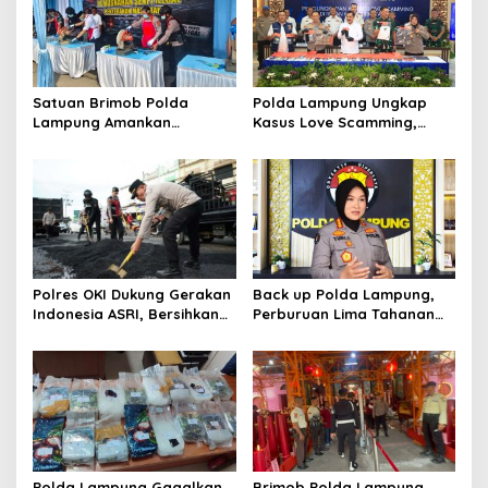
Satuan Brimob Polda
Polda Lampung Ungkap
Lampung Amankan
Kasus Love Scamming,
Pemusnahan Ratusan
Kerugian Korban Capai
Senjata Api Rakitan dan
Rp1,4 Miliar
Amunisi Serahan
Masyarakat
Polres OKI Dukung Gerakan
Back up Polda Lampung,
Indonesia ASRI, Bersihkan
Perburuan Lima Tahanan
Lingkungan dan Tambal
Melarikan Diri Makin
Jalan Berlubang
Dipersempit: Ruang Gerak
Pelarian Kian Terkepung
Polda Lampung Gagalkan
Brimob Polda Lampung