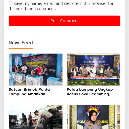
Save my name, email, and website in this browser for
the next time I comment.
News Feed
Satuan Brimob Polda
Polda Lampung Ungkap
Lampung Amankan
Kasus Love Scamming,
Pemusnahan Ratusan
Kerugian Korban Capai
Senjata Api Rakitan dan
Rp1,4 Miliar
Amunisi Serahan
Masyarakat