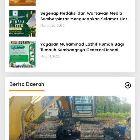
Segenap Redaksi dan Wartawan Media
Sumberpintar Mengucapkan Selamat Hari
Raya Idul Fitri 1447 Hijriyah / 2026 M
March 20, 2026
Yayasan Muhammad Lathif Rumah Bagi
Tumbuh Kembangnya Generasi Insani
Cerdas dan Berkarakter
May 11, 2025
Berita Daerah