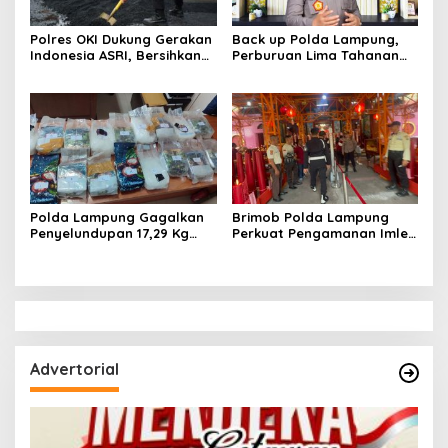
Polres OKI Dukung Gerakan
Back up Polda Lampung,
Indonesia ASRI, Bersihkan
Perburuan Lima Tahanan
Lingkungan dan Tambal
Melarikan Diri Makin
Jalan Berlubang
Dipersempit: Ruang Gerak
Pelarian Kian Terkepung
Polda Lampung Gagalkan
Brimob Polda Lampung
Penyelundupan 17,29 Kg
Perkuat Pengamanan Imlek
Sabu di Bakauheni,
di Vihara Tan Hin Bio Teluk
Disimpan dalam Ban Serep
Betung
Advertorial