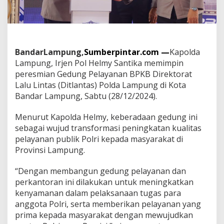
a
d
i
r
k
a
BandarLampung,
Sumberpintar.com —
Kapolda
n
Lampung, Irjen Pol Helmy Santika memimpin
G
peresmian Gedung Pelayanan BPKB Direktorat
e
d
Lalu Lintas (Ditlantas) Polda Lampung di Kota
u
Bandar Lampung, Sabtu (28/12/2024).
n
g
Menurut Kapolda Helmy, keberadaan gedung ini
P
sebagai wujud transformasi peningkatan kualitas
e
l
pelayanan publik Polri kepada masyarakat di
a
Provinsi Lampung.
y
a
“Dengan membangun gedung pelayanan dan
n
perkantoran ini dilakukan untuk meningkatkan
a
n
kenyamanan dalam pelaksanaan tugas para
B
anggota Polri, serta memberikan pelayanan yang
P
prima kepada masyarakat dengan mewujudkan
K