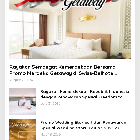
Rayakan Semangat Kemerdekaan Bersama
Promo Merdeka Getaway di Swiss-Belhotel
Lampung
August 7, 2026
Rayakan Kemerdekaan Republik Indonesia
dengan Penawaran Spesial Freedom to
Relax di Holiday Inn Lampung Bukit Randu
July 31, 2026
Promo Wedding Eksklusif dan Penawaran
Spesial Wedding Story Edition 2026 di
Swiss-Belhotel Lampung
May 19, 2026