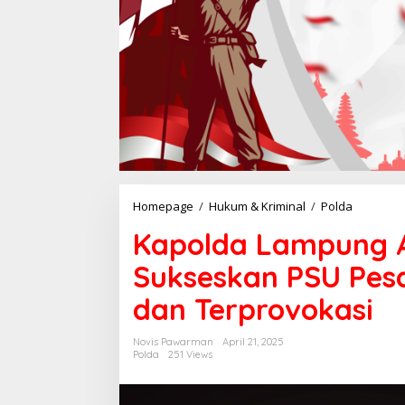
Homepage
/
Hukum & Kriminal
/
Polda
K
a
Kapolda Lampung 
p
o
Sukseskan PSU Pes
l
d
dan Terprovokasi
a
L
a
Novis Pawarman
April 21, 2025
m
Polda
251 Views
p
u
n