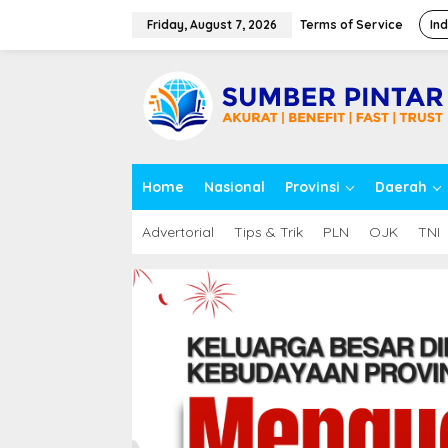
S
k
Friday, August 7, 2026
Terms of Service
In
i
p
close
t
o
c
o
n
t
Home
Nasional
Provinsi
Daerah
e
n
t
Advertorial
Tips & Trik
PLN
OJK
TNI