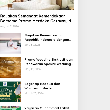
Rayakan Semangat Kemerdekaan
Bersama Promo Merdeka Getaway di
Swiss-Belhotel Lampung
August 7, 2026
Rayakan Kemerdekaan
Republik Indonesia dengan
Penawaran Spesial Freedom
July 31, 2026
to Relax di Holiday Inn
Lampung Bukit Randu
Promo Wedding Eksklusif dan
Penawaran Spesial Wedding
Story Edition 2026 di Swiss-
May 19, 2026
Belhotel Lampung
Segenap Redaksi dan
Wartawan Media
Sumberpintar Mengucapkan
March 20, 2026
Selamat Hari Raya Idul Fitri
1447 Hijriyah / 2026 M
Yayasan Muhammad Lathif