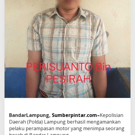
i
l
i
k
B
o
c
a
h
d
i
B
a
n
d
a
r
L
a
m
p
BandarLampung,
Sumberpintar.com–
Kepolisian
u
n
Daerah (Polda) Lampung berhasil mengamankan
g
pelaku perampasan motor yang menimpa seorang
B