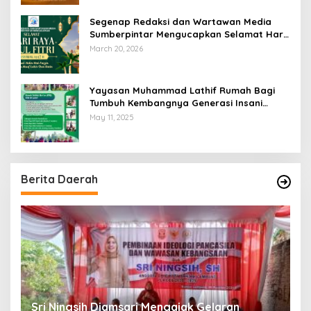
Segenap Redaksi dan Wartawan Media
Sumberpintar Mengucapkan Selamat Hari
Raya Idul Fitri 1447 Hijriyah / 2026 M
March 20, 2026
Yayasan Muhammad Lathif Rumah Bagi
Tumbuh Kembangnya Generasi Insani
Cerdas dan Berkarakter
May 11, 2025
Berita Daerah
Sri Ningsih Djamsari Mengajak Gelaran
D