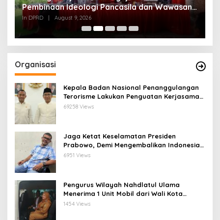
Pembinaan Ideologi Pancasila dan Wawasan
K
Kebangsaan Tidak hanya Ceremony namun
In DPRD
|
August 9, 2026
In
Diamalkan
Organisasi
Kepala Badan Nasional Penanggulangan
Terorisme Lakukan Penguatan Kerjasama
Ketua Pengurus Besar Nahdlatul Ulama
69258 Views
Jaga Ketat Keselamatan Presiden
Prabowo, Demi Mengembalikan Indonesia
Menjadi Macan Asia
6951 Views
Pengurus Wilayah Nahdlatul Ulama
Menerima 1 Unit Mobil dari Wali Kota
Bandar Lampung
1454 Views