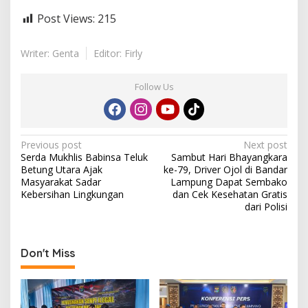
Post Views:
215
Writer: Genta
Editor: Firly
Follow Us
P
Previous post
Next post
Serda Mukhlis Babinsa Teluk
Sambut Hari Bhayangkara
o
Betung Utara Ajak
ke-79, Driver Ojol di Bandar
s
Masyarakat Sadar
Lampung Dapat Sembako
Kebersihan Lingkungan
dan Cek Kesehatan Gratis
t
dari Polisi
n
a
Don't Miss
v
i
g