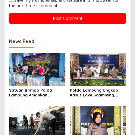
Save my name, email, and website in this browser for
the next time I comment.
News Feed
Satuan Brimob Polda
Polda Lampung Ungkap
Lampung Amankan
Kasus Love Scamming,
Pemusnahan Ratusan
Kerugian Korban Capai
Senjata Api Rakitan dan
Rp1,4 Miliar
Amunisi Serahan
Masyarakat