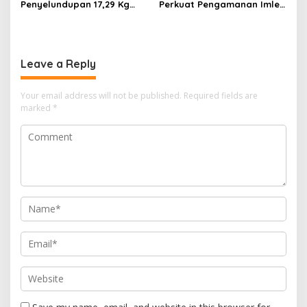
Penyelundupan 17,29 Kg
Perkuat Pengamanan Imlek
Sabu di Bakauheni,
di Vihara Tan Hin Bio Teluk
Disimpan dalam Ban Serep
Betung
Leave a Reply
Your email address will not be published.
Required fields are
marked
*