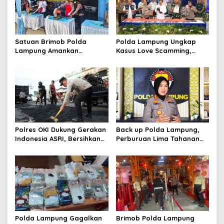
a
t
i
Satuan Brimob Polda
Polda Lampung Ungkap
o
Lampung Amankan
Kasus Love Scamming,
Pemusnahan Ratusan
Kerugian Korban Capai
n
Senjata Api Rakitan dan
Rp1,4 Miliar
Amunisi Serahan
Masyarakat
Polres OKI Dukung Gerakan
Back up Polda Lampung,
Indonesia ASRI, Bersihkan
Perburuan Lima Tahanan
Lingkungan dan Tambal
Melarikan Diri Makin
Jalan Berlubang
Dipersempit: Ruang Gerak
Pelarian Kian Terkepung
Polda Lampung Gagalkan
Brimob Polda Lampung