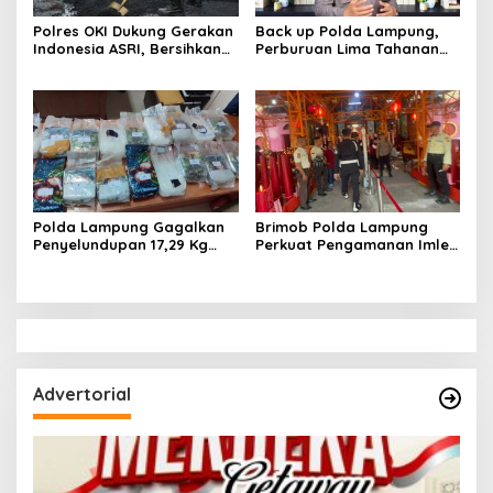
Polres OKI Dukung Gerakan
Back up Polda Lampung,
Indonesia ASRI, Bersihkan
Perburuan Lima Tahanan
Lingkungan dan Tambal
Melarikan Diri Makin
Jalan Berlubang
Dipersempit: Ruang Gerak
Pelarian Kian Terkepung
Polda Lampung Gagalkan
Brimob Polda Lampung
Penyelundupan 17,29 Kg
Perkuat Pengamanan Imlek
Sabu di Bakauheni,
di Vihara Tan Hin Bio Teluk
Disimpan dalam Ban Serep
Betung
Advertorial