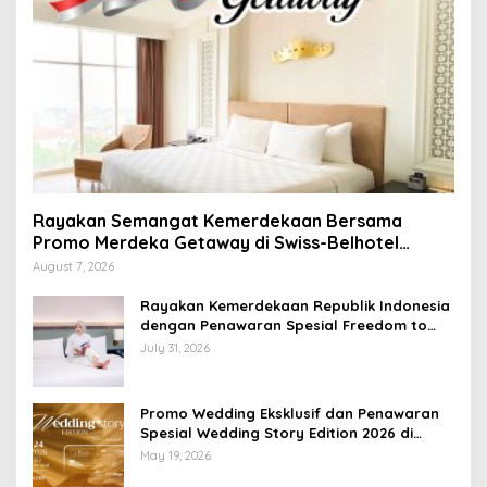
Rayakan Semangat Kemerdekaan Bersama
Promo Merdeka Getaway di Swiss-Belhotel
Lampung
August 7, 2026
Rayakan Kemerdekaan Republik Indonesia
dengan Penawaran Spesial Freedom to
Relax di Holiday Inn Lampung Bukit Randu
July 31, 2026
Promo Wedding Eksklusif dan Penawaran
Spesial Wedding Story Edition 2026 di
Swiss-Belhotel Lampung
May 19, 2026