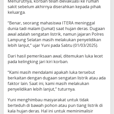
Menurutnya, korban telah dievakuasi ke rumah
r
K
sakit sebelum akhirnya diserahkan kepada pihak
a
keluarga.
m
p
“Benar, seorang mahasiswa ITERA meninggal
u
dunia tadi malam (Jumat) saat hujan deras. Dugaan
s
S
awal adalah sengatan listrik, namun jajaran Polres
a
Lampung Selatan masih melakukan penyelidikan
a
lebih lanjut,” ujar Yuni pada Sabtu (01/03/2025).
t
H
Dari hasil pemeriksaan awal, ditemukan luka lecet
u
j
pada kelingking jari kiri korban.
a
n
“Kami masih mendalami apakah luka tersebut
D
berkaitan dengan dugaan sengatan listrik atau ada
e
faktor lain. Saat ini, kami masih melakukan
r
a
penyelidikan lebih lanjut,” tuturnya.
s
Yuni menghimbau masyarakat untuk tidak
berteduh di bawah pohon atau pun tiang listrik di
kala hujan deras. Hal ini untuk meminimalisir