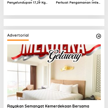
Penyelundupan 17,29 Kg
Perkuat Pengamanan Imlek
Sabu di Bakauheni,
di Vihara Tan Hin Bio Teluk
Disimpan dalam Ban Serep
Betung
Advertorial
Rayakan Semangat Kemerdekaan Bersama