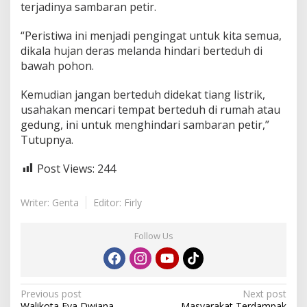
terjadinya sambaran petir.
“Peristiwa ini menjadi pengingat untuk kita semua,
dikala hujan deras melanda hindari berteduh di
bawah pohon.
Kemudian jangan berteduh didekat tiang listrik,
usahakan mencari tempat berteduh di rumah atau
gedung, ini untuk menghindari sambaran petir,”
Tutupnya.
Post Views:
244
Writer: Genta
Editor: Firly
Follow Us
P
Previous post
Next post
Walikota Eva Dwiana
Masyarakat Terdampak