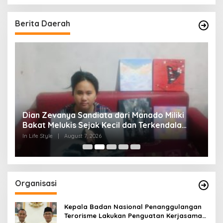
Berita Daerah
Dian Zevanya Sandiata dari Manado Miliki
R
s
Bakat Melukis Sejak Kecil dan Terkendala
T
Biaya Lanjutkan Kuliah
J
In Life Style
|
August 7, 2026
In 
Organisasi
Kepala Badan Nasional Penanggulangan
Terorisme Lakukan Penguatan Kerjasama