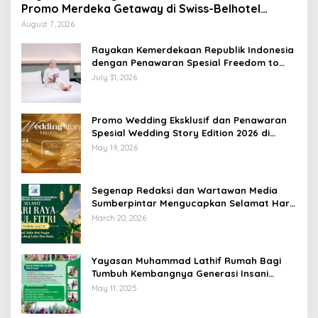
Promo Merdeka Getaway di Swiss-Belhotel
Lampung
August 7, 2026
Rayakan Kemerdekaan Republik Indonesia
dengan Penawaran Spesial Freedom to
Relax di Holiday Inn Lampung Bukit Randu
July 31, 2026
Promo Wedding Eksklusif dan Penawaran
Spesial Wedding Story Edition 2026 di
Swiss-Belhotel Lampung
May 19, 2026
Segenap Redaksi dan Wartawan Media
Sumberpintar Mengucapkan Selamat Hari
Raya Idul Fitri 1447 Hijriyah / 2026 M
March 20, 2026
Yayasan Muhammad Lathif Rumah Bagi
Tumbuh Kembangnya Generasi Insani
Cerdas dan Berkarakter
May 11, 2025