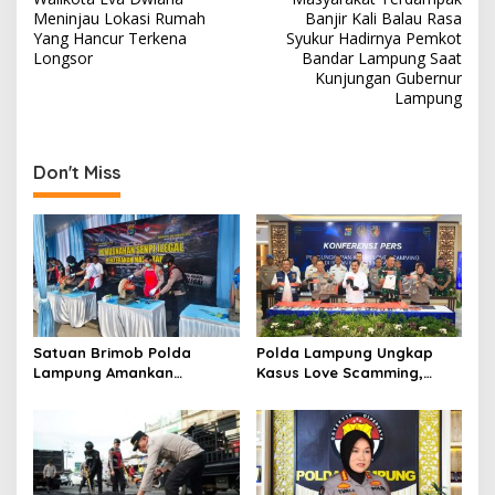
o
Meninjau Lokasi Rumah
Banjir Kali Balau Rasa
s
Yang Hancur Terkena
Syukur Hadirnya Pemkot
Longsor
Bandar Lampung Saat
t
Kunjungan Gubernur
Lampung
n
a
v
Don't Miss
i
g
a
t
i
o
Satuan Brimob Polda
Polda Lampung Ungkap
Lampung Amankan
Kasus Love Scamming,
n
Pemusnahan Ratusan
Kerugian Korban Capai
Senjata Api Rakitan dan
Rp1,4 Miliar
Amunisi Serahan
Masyarakat