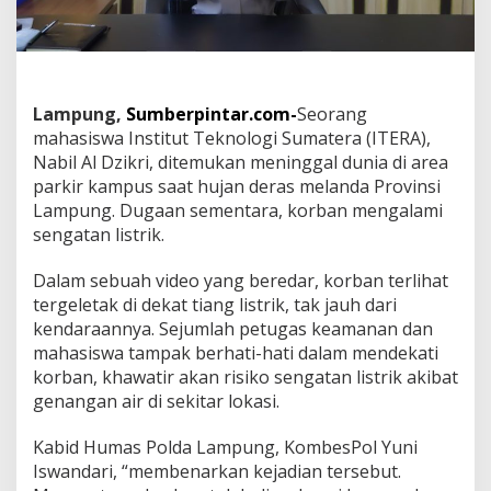
M
a
h
a
s
i
Lampung,
Sumberpintar.com-
Seorang
s
mahasiswa Institut Teknologi Sumatera (ITERA),
w
Nabil Al Dzikri, ditemukan meninggal dunia di area
a
I
parkir kampus saat hujan deras melanda Provinsi
T
Lampung. Dugaan sementara, korban mengalami
E
sengatan listrik.
R
A
Dalam sebuah video yang beredar, korban terlihat
d
i
tergeletak di dekat tiang listrik, tak jauh dari
A
kendaraannya. Sejumlah petugas keamanan dan
r
mahasiswa tampak berhati-hati dalam mendekati
e
korban, khawatir akan risiko sengatan listrik akibat
a
P
genangan air di sekitar lokasi.
a
r
Kabid Humas Polda Lampung, KombesPol Yuni
k
Iswandari, “membenarkan kejadian tersebut.
i