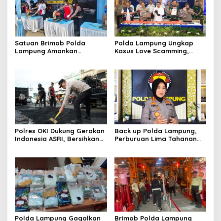
Satuan Brimob Polda
Polda Lampung Ungkap
Lampung Amankan
Kasus Love Scamming,
Pemusnahan Ratusan
Kerugian Korban Capai
Senjata Api Rakitan dan
Rp1,4 Miliar
Amunisi Serahan
Masyarakat
Polres OKI Dukung Gerakan
Back up Polda Lampung,
Indonesia ASRI, Bersihkan
Perburuan Lima Tahanan
Lingkungan dan Tambal
Melarikan Diri Makin
Jalan Berlubang
Dipersempit: Ruang Gerak
Pelarian Kian Terkepung
Polda Lampung Gagalkan
Brimob Polda Lampung