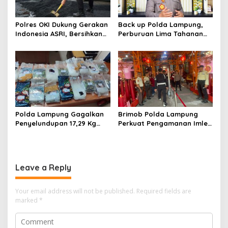
Polres OKI Dukung Gerakan
Back up Polda Lampung,
Indonesia ASRI, Bersihkan
Perburuan Lima Tahanan
Lingkungan dan Tambal
Melarikan Diri Makin
Jalan Berlubang
Dipersempit: Ruang Gerak
Pelarian Kian Terkepung
Polda Lampung Gagalkan
Brimob Polda Lampung
Penyelundupan 17,29 Kg
Perkuat Pengamanan Imlek
Sabu di Bakauheni,
di Vihara Tan Hin Bio Teluk
Disimpan dalam Ban Serep
Betung
Leave a Reply
Your email address will not be published.
Required fields are
marked
*