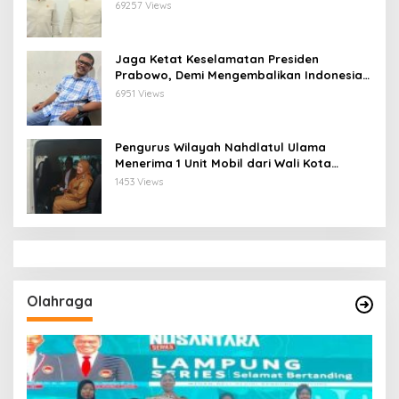
Ketua Pengurus Besar Nahdlatul Ulama
69257 Views
Jaga Ketat Keselamatan Presiden
Prabowo, Demi Mengembalikan Indonesia
Menjadi Macan Asia
6951 Views
Pengurus Wilayah Nahdlatul Ulama
Menerima 1 Unit Mobil dari Wali Kota
Bandar Lampung
1453 Views
Olahraga