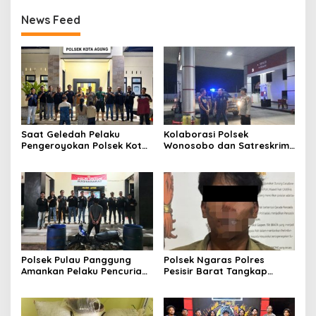
News Feed
Saat Geledah Pelaku
Kolaborasi Polsek
Pengeroyokan Polsek Kota
Wonosobo dan Satreskrim
Agung dan Tekab 308
Polres Tanggamus
Presisi Polres Tanggamus
Tindaklanjuti Informasi
Amankan Satu Pria Dua
Dugaan Pengecoran BBM
Wanita Terungkap Dugaan
Subsidi di SPBU Lakaran
Pengguna Narkoba
Polsek Pulau Panggung
Polsek Ngaras Polres
Amankan Pelaku Pencurian
Pesisir Barat Tangkap
Drum Penyaring Sampah di
Pelaku Kasus Curat Hingga
Bendungan Batu Tegi
ke Bangka Belitung