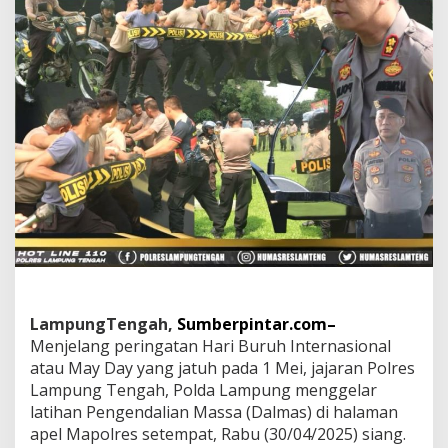
L
a
m
p
u
n
g
T
e
n
g
a
h
G
e
l
a
r
LampungTengah,
Sumberpintar.com–
L
Menjelang peringatan Hari Buruh Internasional
a
t
atau May Day yang jatuh pada 1 Mei, jajaran Polres
i
Lampung Tengah, Polda Lampung menggelar
h
latihan Pengendalian Massa (Dalmas) di halaman
a
apel Mapolres setempat, Rabu (30/04/2025) siang.
n