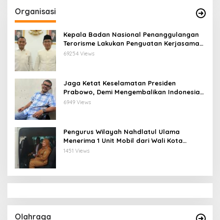
Organisasi
Kepala Badan Nasional Penanggulangan
Terorisme Lakukan Penguatan Kerjasama
Ketua Pengurus Besar Nahdlatul Ulama
69254 Views
Jaga Ketat Keselamatan Presiden
Prabowo, Demi Mengembalikan Indonesia
Menjadi Macan Asia
6949 Views
Pengurus Wilayah Nahdlatul Ulama
Menerima 1 Unit Mobil dari Wali Kota
Bandar Lampung
1451 Views
Olahraga