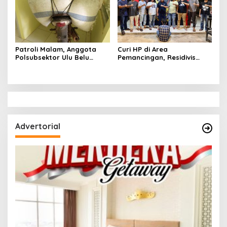
Patroli Malam, Anggota
Curi HP di Area
Polsubsektor Ulu Belu
Pemancingan, Residivis
Amankan Motor beserta
Curanmor Diciduk Tekab
Dua Karung Kopi Diduga
308 Polres Lampung
Hasil Curian namun Pelaku
Tengah
Kabur
Advertorial