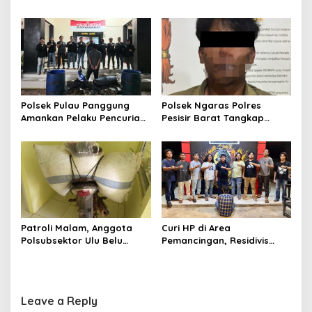
Agung dan Tekab 308
Polres Tanggamus
Presisi Polres Tanggamus
Tindaklanjuti Informasi
Amankan Satu Pria Dua
Dugaan Pengecoran BBM
Wanita Terungkap Dugaan
Subsidi di SPBU Lakaran
Pengguna Narkoba
Polsek Pulau Panggung
Polsek Ngaras Polres
Amankan Pelaku Pencurian
Pesisir Barat Tangkap
Drum Penyaring Sampah di
Pelaku Kasus Curat Hingga
Bendungan Batu Tegi
ke Bangka Belitung
Patroli Malam, Anggota
Curi HP di Area
Polsubsektor Ulu Belu
Pemancingan, Residivis
Amankan Motor beserta
Curanmor Diciduk Tekab
Dua Karung Kopi Diduga
308 Polres Lampung
Hasil Curian namun Pelaku
Tengah
Kabur
Leave a Reply