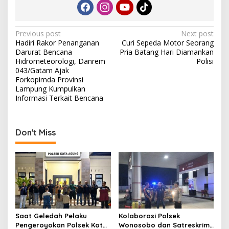
P
Previous post
Next post
Hadiri Rakor Penanganan
Curi Sepeda Motor Seorang
o
Darurat Bencana
Pria Batang Hari Diamankan
s
Hidrometeorologi, Danrem
Polisi
043/Gatam Ajak
t
Forkopimda Provinsi
Lampung Kumpulkan
n
Informasi Terkait Bencana
a
v
Don't Miss
i
g
a
t
i
o
Saat Geledah Pelaku
Kolaborasi Polsek
n
Pengeroyokan Polsek Kota
Wonosobo dan Satreskrim