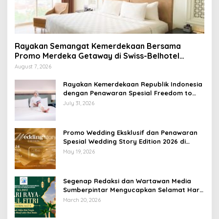
Rayakan Semangat Kemerdekaan Bersama
Promo Merdeka Getaway di Swiss-Belhotel
Lampung
August 7, 2026
Rayakan Kemerdekaan Republik Indonesia
dengan Penawaran Spesial Freedom to
Relax di Holiday Inn Lampung Bukit Randu
July 31, 2026
Promo Wedding Eksklusif dan Penawaran
Spesial Wedding Story Edition 2026 di
Swiss-Belhotel Lampung
May 19, 2026
Segenap Redaksi dan Wartawan Media
Sumberpintar Mengucapkan Selamat Hari
Raya Idul Fitri 1447 Hijriyah / 2026 M
March 20, 2026