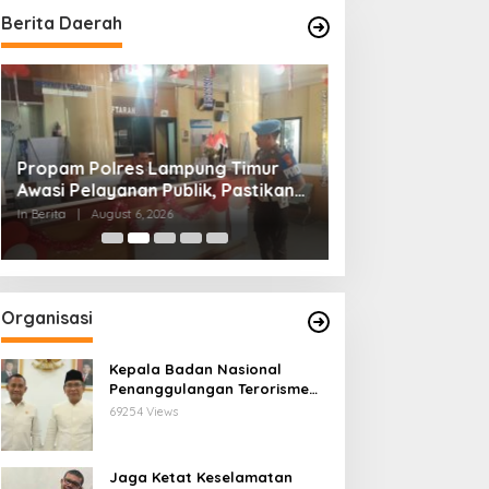
Berita Daerah
Propam Polres Lampung Timur
Diduga Alsintan
Awasi Pelayanan Publik, Pastikan
Kementan Berpi
Masyarakat Terlayani Secara
hingga Luar Sum
In Berita
|
August 6, 2026
In Palembang
|
August
Profesional
Sumsel Minta Apa
Organisasi
Kepala Badan Nasional
Penanggulangan Terorisme
Lakukan Penguatan
69254 Views
Kerjasama Ketua Pengurus
Besar Nahdlatul Ulama
Jaga Ketat Keselamatan