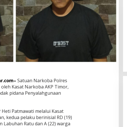
Tak Berkutik! Komplotan
Curanmor Residivis Dibekuk Polisi,
Delapan Aksi Curanmordi
In Hukum & Kriminal
|
August 6, 2026
Candipuro Terungkap
ar.com–
Satuan Narkoba Polres
 oleh Kasat Narkoba AKP Timor,
ndak pidana Penyalahgunaan
Heti Patmawati melalui Kasat
 kedua pelaku berinisial RD (19)
n Labuhan Ratu dan A (22) warga