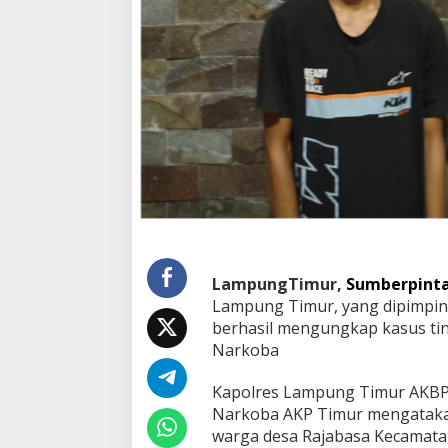
g
T
i
m
u
r
D
i
t
a
n
g
k
a
p
LampungTimur,
Sumberpint
P
Lampung Timur, yang dipimpin
o
l
berhasil mengungkap kasus ti
i
Narkoba
s
i
Kapolres Lampung Timur AKBP 
Narkoba AKP Timur mengatakan,
warga desa Rajabasa Kecamata