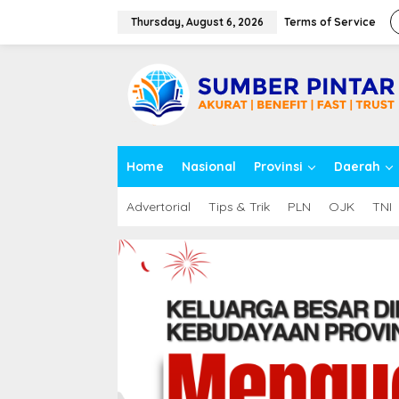
S
k
Thursday, August 6, 2026
Terms of Service
i
p
close
t
o
c
o
n
t
Home
Nasional
Provinsi
Daerah
e
n
t
Advertorial
Tips & Trik
PLN
OJK
TNI