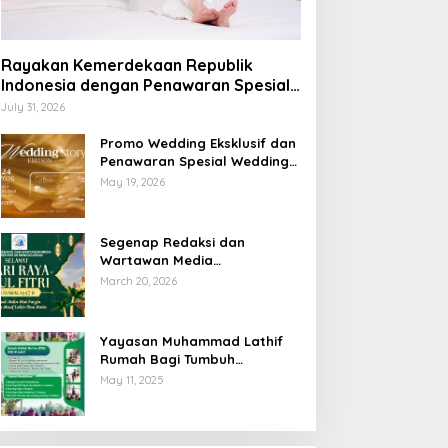
Rayakan Kemerdekaan Republik
Indonesia dengan Penawaran Spesial
Freedom to Relax di Holiday Inn
July 31, 2026
Lampung Bukit Randu
Promo Wedding Eksklusif dan
Penawaran Spesial Wedding
Story Edition 2026 di Swiss-
May 19, 2026
Belhotel Lampung
Segenap Redaksi dan
Wartawan Media
Sumberpintar Mengucapkan
March 20, 2026
Selamat Hari Raya Idul Fitri
1447 Hijriyah / 2026 M
Yayasan Muhammad Lathif
Rumah Bagi Tumbuh
Kembangnya Generasi Insani
May 11, 2025
Cerdas dan Berkarakter