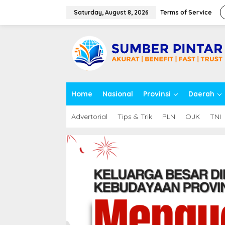
S
k
Saturday, August 8, 2026
Terms of Service
i
p
close
t
o
c
o
n
t
Home
Nasional
Provinsi
Daerah
e
n
t
Advertorial
Tips & Trik
PLN
OJK
TNI