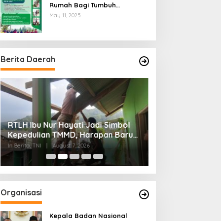
Rumah Bagi Tumbuh
Kembangnya Generasi Insani
May 11, 2025
Cerdas dan Berkarakter
Berita Daerah
RTLH Ibu Nur Hayati Jadi Simbol
Wagub Jihan Ku
Kepedulian TMMD, Harapan Baru
Mabigus dan Pem
Tumbuh di Bukit Pinang Jaya
Raden Intan, Do
In Berita, TNI
|
August 7, 2026
In Lampung
|
August 7
Perkuat Karakte
Organisasi
Kepala Badan Nasional