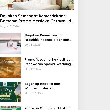
Rayakan Semangat Kemerdekaan
Bersama Promo Merdeka Getaway di
Swiss-Belhotel Lampung
August 7, 2026
Rayakan Kemerdekaan
Republik Indonesia dengan
Penawaran Spesial Freedom
July 31, 2026
to Relax di Holiday Inn
Lampung Bukit Randu
Promo Wedding Eksklusif dan
Penawaran Spesial Wedding
Story Edition 2026 di Swiss-
May 19, 2026
Belhotel Lampung
Segenap Redaksi dan
Wartawan Media
Sumberpintar Mengucapkan
March 20, 2026
Selamat Hari Raya Idul Fitri
1447 Hijriyah / 2026 M
Yayasan Muhammad Lathif