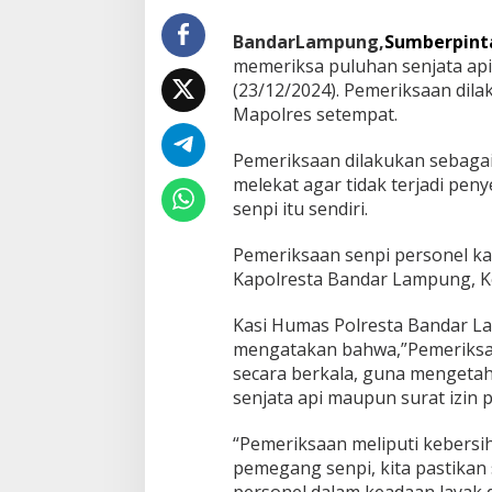
r
i
BandarLampung,
Sumberpint
k
memeriksa puluhan senjata api 
s
(23/12/2024). Pemeriksaan dila
a
Mapolres setempat.
U
n
t
Pemeriksaan dilakukan sebaga
u
melekat agar tidak terjadi pe
k
senpi itu sendiri.
C
e
Pemeriksaan senpi personel kal
g
a
Kapolresta Bandar Lampung, Ko
h
P
Kasi Humas Polresta Bandar La
e
mengatakan bahwa,”Pemeriksaan
n
secara berkala, guna mengetahu
y
a
senjata api maupun surat izin 
l
a
“Pemeriksaan meliputi kebersiha
h
pemegang senpi, kita pastikan
g