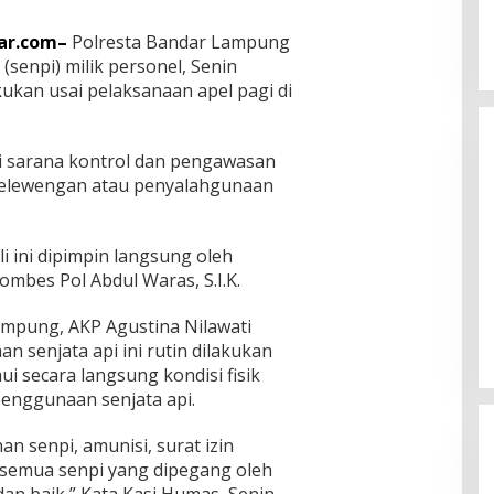
ar.com–
Polresta Bandar Lampung
(senpi) milik personel, Senin
kukan usai pelaksanaan apel pagi di
i sarana kontrol dan pengawasan
nyelewengan atau penyalahgunaan
i ini dipimpin langsung oleh
Dian Zevanya Sandiata dari
mbes Pol Abdul Waras, S.I.K.
Manado Miliki Bakat Melukis Sejak
Kecil dan Terkendala Biaya
mpung, AKP Agustina Nilawati
In Life Style
|
August 7, 2026
Lanjutkan Kuliah
 senjata api ini rutin dilakukan
i secara langsung kondisi fisik
penggunaan senjata api.
n senpi, amunisi, surat izin
 semua senpi yang dipegang oleh