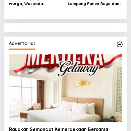
Warga, Waspada
Lampung Panen Raya dan
Kemunculan Harimau di
Berikan Bakti Sosial Warga
Pesisir Barat
Binaan
Advertorial
Rayakan Semangat Kemerdekaan Bersama