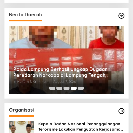
Berita Daerah
Polda Lampung Berhasil Ungkap Dugaan
O
us
Peredaran Narkoba di Lampung Tengah,
S
Empat Terduga Pelaku Diamankan
K
In Hukum & Kriminal
|
August 7, 2026
In 
Organisasi
Kepala Badan Nasional Penanggulangan
Terorisme Lakukan Penguatan Kerjasama