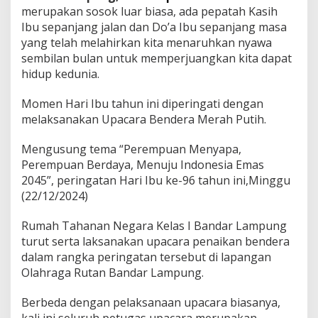
n
merupakan sosok luar biasa, ada pepatah Kasih
g
Ibu sepanjang jalan dan Do’a Ibu sepanjang masa
R
a
yang telah melahirkan kita menaruhkan nyawa
y
sembilan bulan untuk memperjuangkan kita dapat
a
hidup kedunia.
k
a
Momen Hari Ibu tahun ini diperingati dengan
n
H
melaksanakan Upacara Bendera Merah Putih.
a
r
Mengusung tema “Perempuan Menyapa,
i
Perempuan Berdaya, Menuju Indonesia Emas
I
2045”, peringatan Hari Ibu ke-96 tahun ini,Minggu
b
u
(22/12/2024)
d
e
Rumah Tahanan Negara Kelas I Bandar Lampung
n
turut serta laksanakan upacara penaikan bendera
g
dalam rangka peringatan tersebut di lapangan
a
n
Olahraga Rutan Bandar Lampung.
U
p
Berbeda dengan pelaksanaan upacara biasanya,
a
kali ini seluruh petugas upacara merupakan