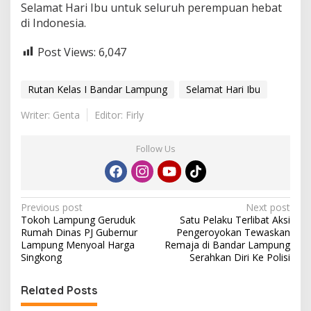
Selamat Hari Ibu untuk seluruh perempuan hebat
di Indonesia.
Post Views:
6,047
Rutan Kelas I Bandar Lampung
Selamat Hari Ibu
Writer: Genta
Editor: Firly
Follow Us
P
Previous post
Next post
Tokoh Lampung Geruduk
Satu Pelaku Terlibat Aksi
o
Rumah Dinas PJ Gubernur
Pengeroyokan Tewaskan
s
Lampung Menyoal Harga
Remaja di Bandar Lampung
Singkong
Serahkan Diri Ke Polisi
t
n
Related Posts
a