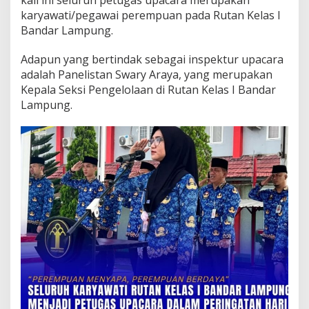
c
karyawati/pegawai perempuan pada Rutan Kelas I
a
r
Bandar Lampung.
a
B
Adapun yang bertindak sebagai inspektur upacara
e
adalah Panelistan Swary Araya, yang merupakan
n
Kepala Seksi Pengelolaan di Rutan Kelas I Bandar
d
e
Lampung.
r
a