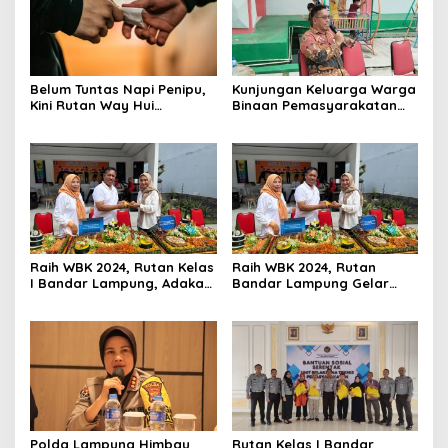
Belum Tuntas Napi Penipu,
Kunjungan Keluarga Warga
Kini Rutan Way Hui
Binaan Pemasyarakatan
Diguncang Dugaan Kartel
(WBP) Rutan Kelas I Bandar
Sabu
Lampung Bebas Pungutan
Raih WBK 2024, Rutan Kelas
Raih WBK 2024, Rutan
I Bandar Lampung, Adakan
Bandar Lampung Gelar
Syukuran dan Doa
Syukuran dan Doa
Bersama
Bersama
Polda Lampung Himbau
Rutan Kelas I Bandar