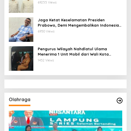
Ketua Pengurus Besar Nahdlatul Ulama
69255 Views
Jaga Ketat Keselamatan Presiden
Prabowo, Demi Mengembalikan Indonesia
Menjadi Macan Asia
6950 Views
Pengurus Wilayah Nahdlatul Ulama
Menerima 1 Unit Mobil dari Wali Kota
Bandar Lampung
1452 Views
Olahraga