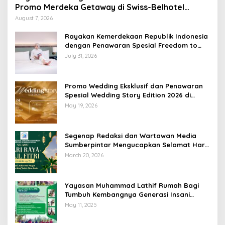
Promo Merdeka Getaway di Swiss-Belhotel
Lampung
August 7, 2026
Rayakan Kemerdekaan Republik Indonesia
dengan Penawaran Spesial Freedom to
Relax di Holiday Inn Lampung Bukit Randu
July 31, 2026
Promo Wedding Eksklusif dan Penawaran
Spesial Wedding Story Edition 2026 di
Swiss-Belhotel Lampung
May 19, 2026
Segenap Redaksi dan Wartawan Media
Sumberpintar Mengucapkan Selamat Hari
Raya Idul Fitri 1447 Hijriyah / 2026 M
March 20, 2026
Yayasan Muhammad Lathif Rumah Bagi
Tumbuh Kembangnya Generasi Insani
Cerdas dan Berkarakter
May 11, 2025