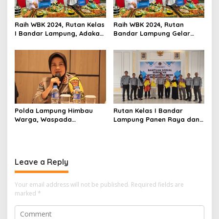
Raih WBK 2024, Rutan Kelas
Raih WBK 2024, Rutan
I Bandar Lampung, Adakan
Bandar Lampung Gelar
Syukuran dan Doa
Syukuran dan Doa
Bersama
Bersama
Polda Lampung Himbau
Rutan Kelas I Bandar
Warga, Waspada
Lampung Panen Raya dan
Kemunculan Harimau di
Berikan Bakti Sosial Warga
Pesisir Barat
Binaan
Leave a Reply
Your email address will not be published.
Required fields are
marked
*