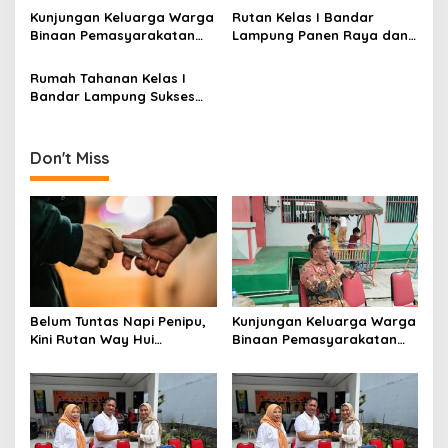
v
Kunjungan Keluarga Warga
Rutan Kelas I Bandar
Binaan Pemasyarakatan
Lampung Panen Raya dan
i
(WBP) Rutan Kelas I Bandar
Berikan Bakti Sosial Warga
g
Lampung Bebas Pungutan
Binaan
Rumah Tahanan Kelas I
Bandar Lampung Sukses
a
Gelar Natal dan Paskah
t
2024
i
Don't Miss
o
n
Belum Tuntas Napi Penipu,
Kunjungan Keluarga Warga
Kini Rutan Way Hui
Binaan Pemasyarakatan
Diguncang Dugaan Kartel
(WBP) Rutan Kelas I Bandar
Sabu
Lampung Bebas Pungutan