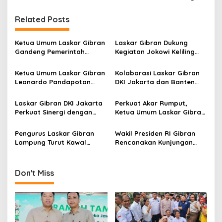
n
a
Related Posts
v
i
Ketua Umum Laskar Gibran
Laskar Gibran Dukung
g
Gandeng Pemerintah
Kegiatan Jokowi Keliling
Kabupaten Toba Siapkan
Indonesia, Sebut Jokowi
a
Solusi Sampah, UMKM dan
Sosok Pemimpin
Ketua Umum Laskar Gibran
Kolaborasi Laskar Gibran
Petani Gen Z
Transformatif
t
Leonardo Pandapotan
DKI Jakarta dan Banten
Sirait; Bravo dan Dukung
untuk Pariwisata dan UMKM
i
Penuh Kapolda Lampung
Laskar Gibran DKI Jakarta
Perkuat Akar Rumput,
o
Tidak Ada Ruang Pelaku
Perkuat Sinergi dengan
Ketua Umum Laskar Gibran
Kejahatan Curanmor
n
DPRD DKI Jakarta, Dorong
Leonardo Sirait Intruksikan
Kolaborasi Program untuk
Kader Jawa Tengah Grilya
Pengurus Laskar Gibran
Wakil Presiden RI Gibran
Masyarakat
Hingga Tingkat RT/RW
Lampung Turut Kawal
Rencanakan Kunjungan
Kepulangan Wapres Usai
Kerja Ke Lampung dan
Kunjungan Kerja
Menyapa Relawan
Don't Miss