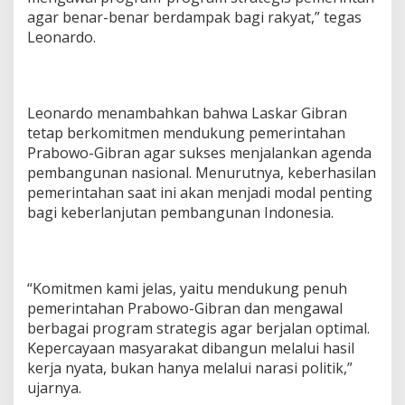
k
agar benar-benar berdampak bagi rakyat,” tegas
a
Leonardo.
n
P
r
o
g
Leonardo menambahkan bahwa Laskar Gibran
r
tetap berkomitmen mendukung pemerintahan
a
Prabowo-Gibran agar sukses menjalankan agenda
m
K
pembangunan nasional. Menurutnya, keberhasilan
e
pemerintahan saat ini akan menjadi modal penting
r
bagi keberlanjutan pembangunan Indonesia.
a
k
y
a
t
“Komitmen kami jelas, yaitu mendukung penuh
a
pemerintahan Prabowo-Gibran dan mengawal
n
berbagai program strategis agar berjalan optimal.
D
Kepercayaan masyarakat dibangun melalui hasil
i
b
kerja nyata, bukan hanya melalui narasi politik,”
a
ujarnya.
n