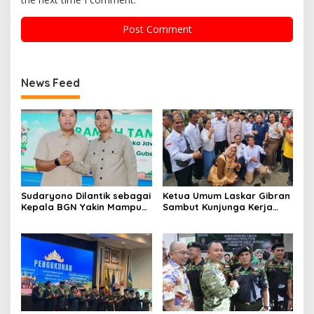
News Feed
Sudaryono Dilantik sebagai
Ketua Umum Laskar Gibran
Kepala BGN Yakin Mampu
Sambut Kunjunga Kerja
Perkuat Program Makan
Wapres di Jambi: Gibran
Bergizi Gratis
Pilih Turun ke Lapangan,
Bukan Hanya di Balik Meja