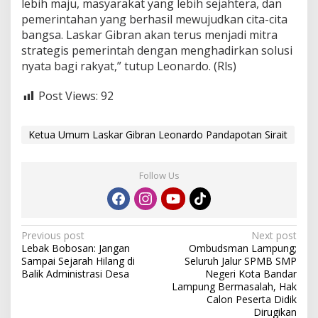
lebih maju, masyarakat yang lebih sejahtera, dan
pemerintahan yang berhasil mewujudkan cita-cita
bangsa. Laskar Gibran akan terus menjadi mitra
strategis pemerintah dengan menghadirkan solusi
nyata bagi rakyat,” tutup Leonardo. (Rls)
Post Views:
92
Ketua Umum Laskar Gibran Leonardo Pandapotan Sirait
Follow Us
P
Previous post
Next post
Lebak Bobosan: Jangan
Ombudsman Lampung;
o
Sampai Sejarah Hilang di
Seluruh Jalur SPMB SMP
s
Balik Administrasi Desa
Negeri Kota Bandar
Lampung Bermasalah, Hak
t
Calon Peserta Didik
Dirugikan