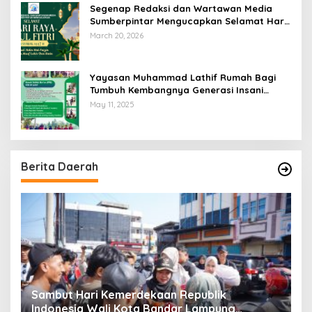
Segenap Redaksi dan Wartawan Media
Sumberpintar Mengucapkan Selamat Hari
Raya Idul Fitri 1447 Hijriyah / 2026 M
March 20, 2026
Yayasan Muhammad Lathif Rumah Bagi
Tumbuh Kembangnya Generasi Insani
Cerdas dan Berkarakter
May 11, 2025
Berita Daerah
Sekretaris Daerah Lampung Timur Rustam
D
Effendi Resmi Melantik Camat dan Sekretaris
B