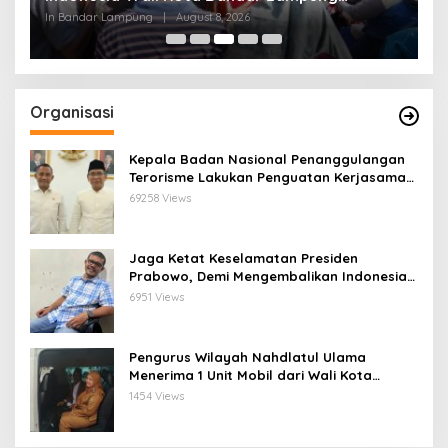
Jabung
B
In Lampung Timur
|
August 8, 2026
In 
Organisasi
Kepala Badan Nasional Penanggulangan
Terorisme Lakukan Penguatan Kerjasama
Ketua Pengurus Besar Nahdlatul Ulama
69258 Views
Jaga Ketat Keselamatan Presiden
Prabowo, Demi Mengembalikan Indonesia
Menjadi Macan Asia
6951 Views
Pengurus Wilayah Nahdlatul Ulama
Menerima 1 Unit Mobil dari Wali Kota
Bandar Lampung
1454 Views