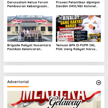
Darussalam Ketua Forum
Prosesi Pelantikan dipimpin
Pembauran Kebangsaan
Dandim 0410/Kbl Kolonel
(FPK) Lampung 2025-2029
Roni Hermawan Melantik
Dikukuhkan Langsung oleh
Desrihariyadi Nakhodai
Gubernur Mirza
Hipakad Bandar Lampung
Brigade Rakyat Nusantara
Temuan BPK Di PUPR OKI,
Pastikan Kelancaran
PGK: Uang Rakyat Harus
Kunjungan Jokowi ke
Dipertanggungjawabkan
Lampung
Advertorial