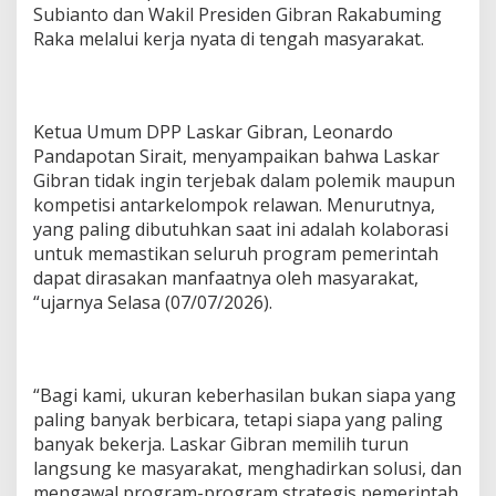
w
Subianto dan Wakil Presiden Gibran Rakabuming
o
Raka melalui kerja nyata di tengah masyarakat.
-
G
i
b
r
Ketua Umum DPP Laskar Gibran, Leonardo
a
Pandapotan Sirait, menyampaikan bahwa Laskar
n
Gibran tidak ingin terjebak dalam polemik maupun
D
kompetisi antarkelompok relawan. Menurutnya,
u
a
yang paling dibutuhkan saat ini adalah kolaborasi
P
untuk memastikan seluruh program pemerintah
e
dapat dirasakan manfaatnya oleh masyarakat,
r
“ujarnya Selasa (07/07/2026).
i
o
d
e
,
“Bagi kami, ukuran keberhasilan bukan siapa yang
U
paling banyak berbicara, tetapi siapa yang paling
t
banyak bekerja. Laskar Gibran memilih turun
a
m
langsung ke masyarakat, menghadirkan solusi, dan
a
mengawal program-program strategis pemerintah