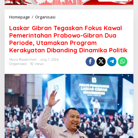
Homepage
/
Organisasi
L
a
Laskar Gibran Tegaskan Fokus Kawal
s
k
Pemerintahan Prabowo-Gibran Dua
a
Periode, Utamakan Program
r
Kerakyatan Dibanding Dinamika Politik
G
i
Novis Pawarman
July 7, 2026
b
Organisasi
92 Views
r
a
n
T
e
g
a
s
k
a
n
F
o