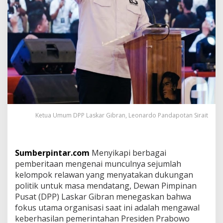
k
u
s
K
a
w
a
l
P
e
m
e
r
Ketua Umum DPP Laskar Gibran, Leonardo Pandapotan Sirait
i
n
t
a
Sumberpintar.com
Menyikapi berbagai
h
pemberitaan mengenai munculnya sejumlah
a
n
kelompok relawan yang menyatakan dukungan
P
politik untuk masa mendatang, Dewan Pimpinan
r
Pusat (DPP) Laskar Gibran menegaskan bahwa
a
fokus utama organisasi saat ini adalah mengawal
b
o
keberhasilan pemerintahan Presiden Prabowo