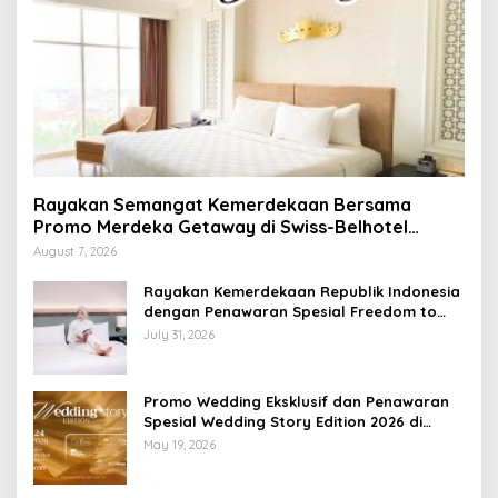
Rayakan Semangat Kemerdekaan Bersama
Promo Merdeka Getaway di Swiss-Belhotel
Lampung
August 7, 2026
Rayakan Kemerdekaan Republik Indonesia
dengan Penawaran Spesial Freedom to
Relax di Holiday Inn Lampung Bukit Randu
July 31, 2026
Promo Wedding Eksklusif dan Penawaran
Spesial Wedding Story Edition 2026 di
Swiss-Belhotel Lampung
May 19, 2026