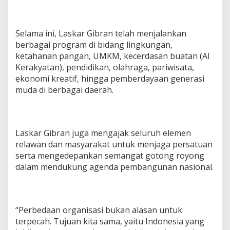
d
i
n
Selama ini, Laskar Gibran telah menjalankan
g
D
berbagai program di bidang lingkungan,
i
ketahanan pangan, UMKM, kecerdasan buatan (AI
n
Kerakyatan), pendidikan, olahraga, pariwisata,
a
ekonomi kreatif, hingga pemberdayaan generasi
m
i
muda di berbagai daerah.
k
a
P
o
Laskar Gibran juga mengajak seluruh elemen
l
relawan dan masyarakat untuk menjaga persatuan
i
t
serta mengedepankan semangat gotong royong
i
dalam mendukung agenda pembangunan nasional.
k
“Perbedaan organisasi bukan alasan untuk
terpecah. Tujuan kita sama, yaitu Indonesia yang