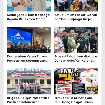
Sudaryono Dilantik sebagai
Ketua Umum Laskar Gibran
Kepala BGN Yakin Mampu
Sambut Kunjunga Kerja
Perkuat Program Makan
Wapres di Jambi: Gibran
Bergizi Gratis
Pilih Turun ke Lapangan,
Bukan Hanya di Balik Meja
Darussalam Ketua Forum
Prosesi Pelantikan dipimpin
Pembauran Kebangsaan
Dandim 0410/Kbl Kolonel
(FPK) Lampung 2025-2029
Roni Hermawan Melantik
Dikukuhkan Langsung oleh
Desrihariyadi Nakhodai
Gubernur Mirza
Hipakad Bandar Lampung
Brigade Rakyat Nusantara
Temuan BPK Di PUPR OKI,
Pastikan Kelancaran
PGK: Uang Rakyat Harus