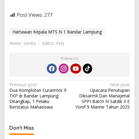
Post Views:
277
Hartawan Kepala MTS N 1 Bandar Lampung
Writer: Genta
Editor: Firly
Follow Us
P
Previous post
Next post
Dua Komplotan Curanmor 9
Upacara Penutupan
o
TKP di Bandar Lampung
Diksarmil Dan Manajerial
s
Ditangkap, 1 Pelaku
SPPI Batch III Satdik II E
Berstatus Mahasiswa
Yonif 9 Marinir Tahun 2025
t
n
a
Don't Miss
v