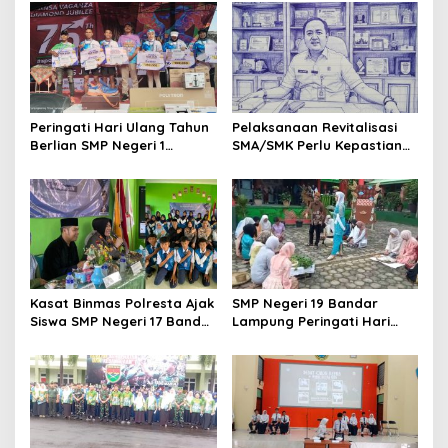
i
g
a
t
Peringati Hari Ulang Tahun
Pelaksanaan Revitalisasi
i
Berlian SMP Negeri 1
SMA/SMK Perlu Kepastian
o
Bandar Lampung Sukses
Status Lahan dan
Gelar Fun Run Gandeng
Bangunan
n
Tujuh Alumni
Kasat Binmas Polresta Ajak
SMP Negeri 19 Bandar
Siswa SMP Negeri 17 Bandar
Lampung Peringati Hari
Lampung Hindari
Kartini dengan Tema
Pergaulan Bebas dan
Perempuan Berdaya
Gunakan Medsos dengan
Generasi Berkarya
Bijak