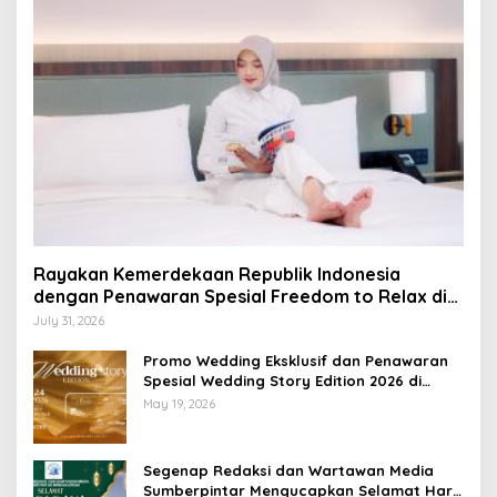
Rayakan Kemerdekaan Republik Indonesia
dengan Penawaran Spesial Freedom to Relax di
Holiday Inn Lampung Bukit Randu
July 31, 2026
Promo Wedding Eksklusif dan Penawaran
Spesial Wedding Story Edition 2026 di
Swiss-Belhotel Lampung
May 19, 2026
Segenap Redaksi dan Wartawan Media
Sumberpintar Mengucapkan Selamat Hari