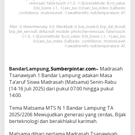
a
remosaic: false;touch: (-1.0, -1.0);sceneMode: 8;cct_value:
h
0;AI_Scene: (-1, -1);aec_lux: 0.0;aec_lux_index: 0;albedo:
M
;confidence: ;motionLevel: -1;weatherinfo: null;temperature: 47;
T
S
filter: 0; fileterIntensity: 0.0; filterMask: 0; brp_mask:0; brp_del_th:null;
1
brp_del_sen:null; delta:null; module: photo;hw-remosaic: false;touch:
N
(-1.0, -1.0);sceneMode: 8;cct_value: 0;AI_Scene: (-1, -1);aec_lux:
e
0.0;aec_lux_index: 0;albedo: ;confidence: ;motionLevel:
g
-1;weatherinfo: null;temperature: 47;
e
r
i
B
BandarLampung,
Sumberpintar.com–
Madrasah
a
Tsanawiyah 1 Bandar Lampung adakan Masa
n
Ta’aruf Siswa Madrasah (Matsama) Senin-Rabu
d
a
(14-16 Juli 2025) dari pukul 07.00 hingga pukul
r
14.00.
L
a
Tema Matsama MTS N 1 Bandar Lampung TA
m
2025/2206 Mewujudkan generasi yang cerdas, Bijak
p
u
berteknologi dan berakhlakul karimah.
n
g
Matsama dihari pertama Madrasah Tsanawiyah