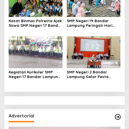
Kasat Binmas Polresta Ajak
SMP Negeri 19 Bandar
Siswa SMP Negeri 17 Bandar
Lampung Peringati Hari
Lampung Hindari
Kartini dengan Tema
Pergaulan Bebas dan
Perempuan Berdaya
Gunakan Medsos dengan
Generasi Berkarya
Bijak
Kegiatan Kurikuler SMP
SMP Negeri 2 Bandar
Negeri 17 Bandar Lampung
Lampung Gelar Pesta
Kunjungan ke KODAM XXI
Demokrasi Pemilihan
Raden Inten Lampung
Pengurus Osis
Advertorial