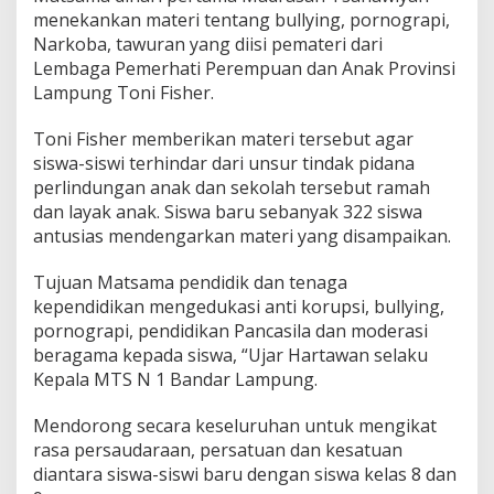
M
menekankan materi tentang bullying, pornograpi,
e
Narkoba, tawuran yang diisi pemateri dari
n
d
Lembaga Pemerhati Perempuan dan Anak Provinsi
a
Lampung Toni Fisher.
p
a
Toni Fisher memberikan materi tersebut agar
t
siswa-siswi terhindar dari unsur tindak pidana
k
a
perlindungan anak dan sekolah tersebut ramah
n
dan layak anak. Siswa baru sebanyak 322 siswa
M
antusias mendengarkan materi yang disampaikan.
a
t
Tujuan Matsama pendidik dan tenaga
e
r
kependidikan mengedukasi anti korupsi, bullying,
i
pornograpi, pendidikan Pancasila dan moderasi
I
beragama kepada siswa, “Ujar Hartawan selaku
n
Kepala MTS N 1 Bandar Lampung.
f
o
r
Mendorong secara keseluruhan untuk mengikat
m
rasa persaudaraan, persatuan dan kesatuan
a
diantara siswa-siswi baru dengan siswa kelas 8 dan
s