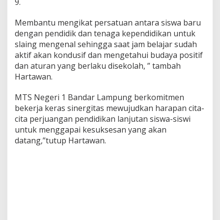
9.
i
L
a
Membantu mengikat persatuan antara siswa baru
y
dengan pendidik dan tenaga kependidikan untuk
a
slaing mengenal sehingga saat jam belajar sudah
k
aktif akan kondusif dan mengetahui budaya positif
A
dan aturan yang berlaku disekolah, ” tambah
n
a
Hartawan.
k
MTS Negeri 1 Bandar Lampung berkomitmen
bekerja keras sinergitas mewujudkan harapan cita-
cita perjuangan pendidikan lanjutan siswa-siswi
untuk menggapai kesuksesan yang akan
datang,”tutup Hartawan.