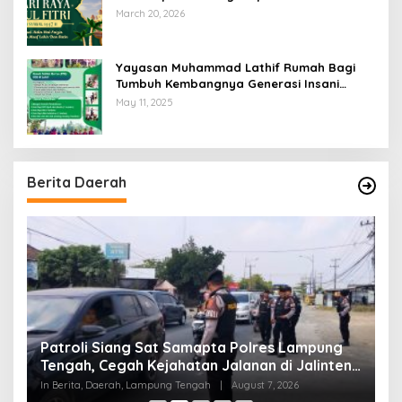
Raya Idul Fitri 1447 Hijriyah / 2026 M
March 20, 2026
Yayasan Muhammad Lathif Rumah Bagi
Tumbuh Kembangnya Generasi Insani
Cerdas dan Berkarakter
May 11, 2025
Berita Daerah
Patroli Siang Sat Samapta Polres Lampung
P
s
Tengah, Cegah Kejahatan Jalanan di Jalinteng
K
Sumatera
T
In Berita, Daerah, Lampung Tengah
|
August 7, 2026
In