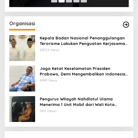
Organisasi
Kepala Badan Nasional Penanggulangan
Terorisme Lakukan Penguatan Kerjasama
Ketua Pengurus Besar Nahdlatul Ulama
69254 Views
Jaga Ketat Keselamatan Presiden
Prabowo, Demi Mengembalikan Indonesia
Menjadi Macan Asia
6949 Views
Pengurus Wilayah Nahdlatul Ulama
Menerima 1 Unit Mobil dari Wali Kota
Bandar Lampung
1451 Views