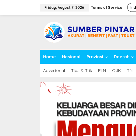
S
k
Friday, August 7, 2026
Terms of Service
In
i
p
close
t
o
c
o
n
t
Home
Nasional
Provinsi
Daerah
e
n
t
Advertorial
Tips & Trik
PLN
OJK
TNI