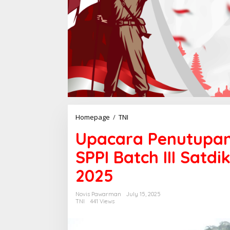
Homepage
/
TNI
U
p
Upacara Penutupan 
a
c
SPPI Batch III Satdi
a
r
2025
a
P
e
Novis Pawarman
July 15, 2025
n
TNI
441 Views
u
t
u