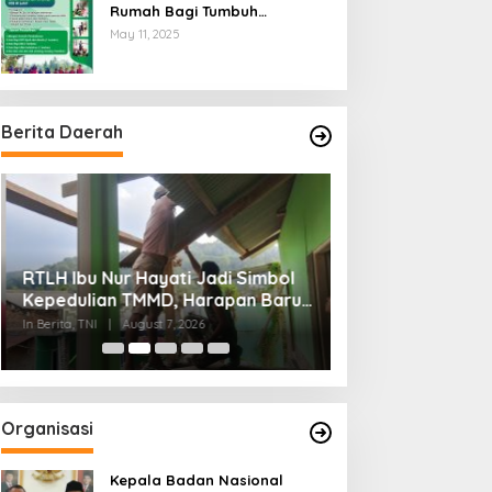
Rumah Bagi Tumbuh
Kembangnya Generasi Insani
May 11, 2025
Cerdas dan Berkarakter
Berita Daerah
RTLH Ibu Nur Hayati Jadi Simbol
Wagub Jihan Ku
Kepedulian TMMD, Harapan Baru
Mabigus dan Pem
Tumbuh di Bukit Pinang Jaya
Raden Intan, Do
In Berita, TNI
|
August 7, 2026
In Lampung
|
August 7
Perkuat Karakte
Organisasi
Kepala Badan Nasional