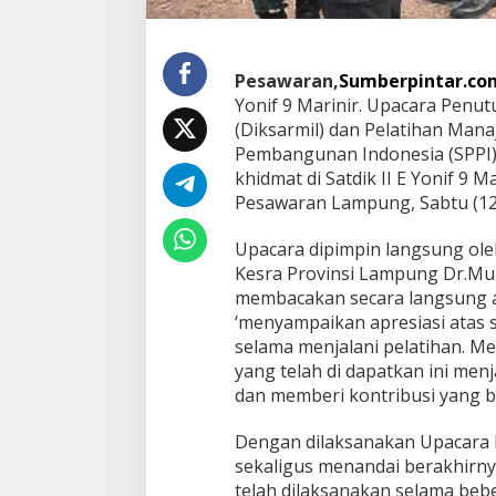
S
P
P
I
Pesawaran,
Sumberpintar.co
B
Yonif 9 Marinir. Upacara Penut
a
(Diksarmil) dan Pelatihan Mana
t
Pembangunan Indonesia (SPPI) 
c
khidmat di Satdik II E Yonif 9 
h
I
Pesawaran Lampung, Sabtu (12
I
I
Upacara dipimpin langsung ole
S
Kesra Provinsi Lampung Dr.Mu
a
membacakan secara langsung 
t
d
‘menyampaikan apresiasi atas s
i
selama menjalani pelatihan. M
k
yang telah di dapatkan ini me
I
dan memberi kontribusi yang b
I
E
Y
Dengan dilaksanakan Upacara P
o
sekaligus menandai berakhirnya
n
telah dilaksanakan selama bebe