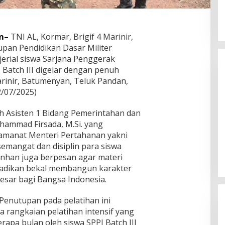
m–
TNI AL, Kormar, Brigif 4 Marinir,
upan Pendidikan Dasar Militer
jerial siswa Sarjana Penggerak
Batch III digelar dengan penuh
Marinir, Batumenyan, Teluk Pandan,
/07/2025)
h Asisten 1 Bidang Pemerintahan dan
hammad Firsada, M.Si. yang
Dian Zevanya Sandiata dari
amanat Menteri Pertahanan yakni
Manado Miliki Bakat Melukis Sejak
emangat dan disiplin para siswa
Kecil dan Terkendala Biaya
In Life Style
|
August 7, 2026
enhan juga berpesan agar materi
Lanjutkan Kuliah
njadikan bekal membangun karakter
esar bagi Bangsa Indonesia.
enutupan pada pelatihan ini
 rangkaian pelatihan intensif yang
rapa bulan oleh siswa SPPI Batch III