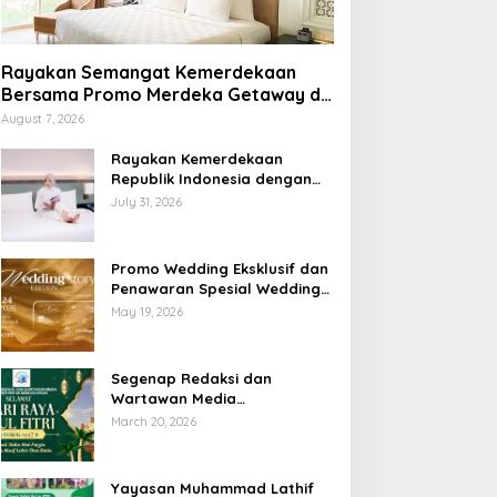
Rayakan Semangat Kemerdekaan
Bersama Promo Merdeka Getaway di
Swiss-Belhotel Lampung
August 7, 2026
Rayakan Kemerdekaan
Republik Indonesia dengan
Penawaran Spesial Freedom
July 31, 2026
to Relax di Holiday Inn
Lampung Bukit Randu
Promo Wedding Eksklusif dan
Penawaran Spesial Wedding
Story Edition 2026 di Swiss-
May 19, 2026
Belhotel Lampung
Segenap Redaksi dan
Wartawan Media
Sumberpintar Mengucapkan
March 20, 2026
Selamat Hari Raya Idul Fitri
1447 Hijriyah / 2026 M
Yayasan Muhammad Lathif