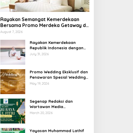
Rayakan Semangat Kemerdekaan
Bersama Promo Merdeka Getaway di
Swiss-Belhotel Lampung
August 7, 2026
Rayakan Kemerdekaan
Republik Indonesia dengan
Penawaran Spesial Freedom
July 31, 2026
to Relax di Holiday Inn
Lampung Bukit Randu
Promo Wedding Eksklusif dan
Penawaran Spesial Wedding
Story Edition 2026 di Swiss-
May 19, 2026
Belhotel Lampung
Segenap Redaksi dan
Wartawan Media
Sumberpintar Mengucapkan
March 20, 2026
Selamat Hari Raya Idul Fitri
1447 Hijriyah / 2026 M
Yayasan Muhammad Lathif