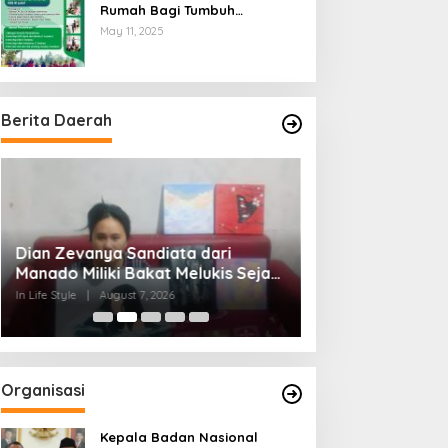
Rumah Bagi Tumbuh
Kembangnya Generasi Insani
May 11, 2025
Cerdas dan Berkarakter
Berita Daerah
Dian Zevanya Sandiata dari
RTLH Ibu Nur Hay
Manado Miliki Bakat Melukis Sejak
Kepedulian TMMD
Kecil dan Terkendala Biaya
Tumbuh di Bukit 
In Life Style
|
August 7, 2026
In Berita, TNI
|
August 
Lanjutkan Kuliah
Organisasi
Kepala Badan Nasional