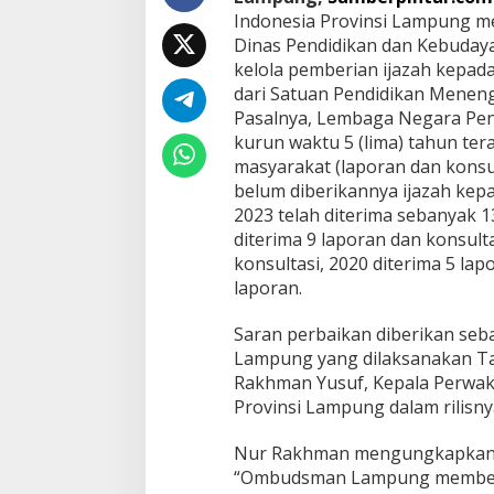
e
Indonesia Provinsi Lampung m
r
Dinas Pendidikan dan Kebudaya
b
kelola pemberian ijazah kepada
a
dari Satuan Pendidikan Meneng
i
Pasalnya, Lembaga Negara Pen
k
i
kurun waktu 5 (lima) tahun te
T
masyarakat (laporan dan konsul
a
belum diberikannya ijazah kepa
t
2023 telah diterima sebanyak 1
a
K
diterima 9 laporan dan konsulta
e
konsultasi, 2020 diterima 5 lap
l
laporan.
o
l
Saran perbaikan diberikan seb
a
P
Lampung yang dilaksanakan Ta
e
Rakhman Yusuf, Kepala Perwak
m
Provinsi Lampung dalam rilisnya
b
e
Nur Rakhman mengungkapkan da
r
i
“Ombudsman Lampung memberika