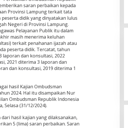
emberikan saran perbaikan kepada
an Provinsi Lampung terkait tata
 peserta didik yang dinyatakan lulus
ah Negeri di Provinsi Lampung.
gawas Pelayanan Publik itu dalam
rakhir masih menerima keluhan
tasi) terkait penahanan ijazah atau
da peserta didik. Tercatat, tahun
3 laporan dan konsultasi, 2022
si, 2021 diterima 3 laporan dan
oran dan konsultasi, 2019 diterima 1
Sekretaris Daerah Lampung Timur
Rustam Effendi Resmi Melantik
Camat dan Sekretaris Jabung
In Lampung Timur
|
August 8, 2026
agai hasil Kajian Ombudsman
hun 2024. Hal itu disampaikan Nur
ilan Ombudsman Republik Indonesia
, Selasa (31/12/2024).
ri hasil kajian yang dilaksanakan,
n 5 (lima) saran perbaikan. Saran