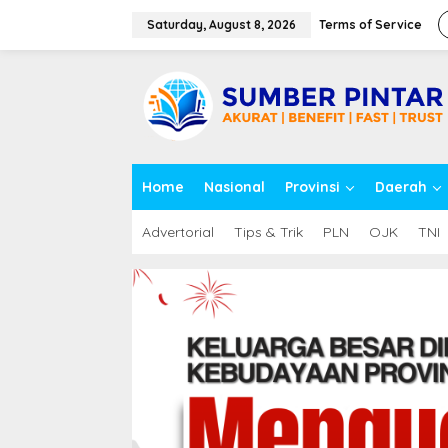
S
k
Saturday, August 8, 2026
Terms of Service
i
p
close
t
o
c
o
n
t
Home
Nasional
Provinsi
Daerah
e
n
t
Advertorial
Tips & Trik
PLN
OJK
TNI