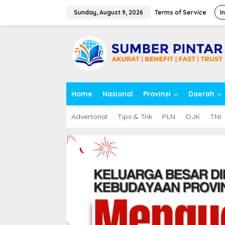
S
k
Sunday, August 9, 2026
Terms of Service
I
i
p
close
t
o
c
o
n
t
Home
Nasional
Provinsi
Daerah
e
n
t
Advertorial
Tips & Trik
PLN
OJK
TNI