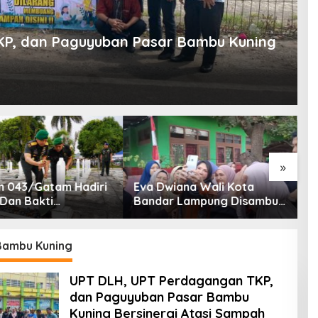
P, dan Paguyuban Pasar Bambu Kuning
»
 043/Gatam Hadiri
Eva Dwiana Wali Kota
T
 Dan Bakti
Bandar Lampung Disambut
P
tan HUT Ke-1
Antusias ketika Sapa
K
XXI/Radin Inten
Warga RT 09 Perumnas
K
Way Kandis
Bambu Kuning
UPT DLH, UPT Perdagangan TKP,
dan Paguyuban Pasar Bambu
Kuning Bersinergi Atasi Sampah