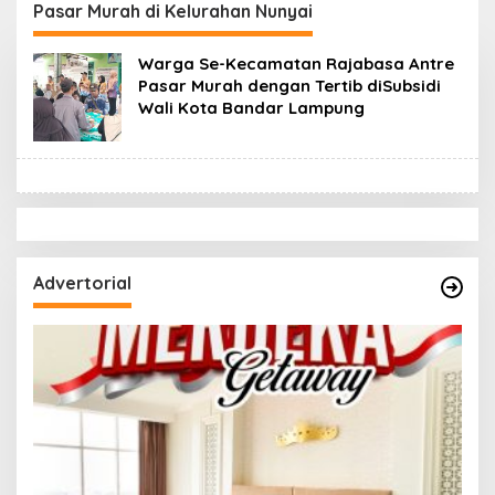
di Bukit Pinang Jaya
Intan, Dorong
Pasar Murah di Kelurahan Nunyai
Pramuka Perkuat
Karakter Generasi
Warga Se-Kecamatan Rajabasa Antre
Muda
Pasar Murah dengan Tertib diSubsidi
Wali Kota Bandar Lampung
Advertorial