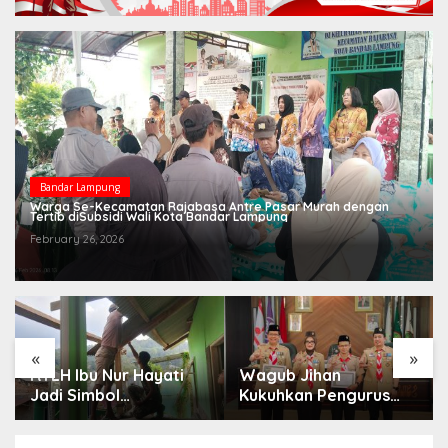
Bandar Lampung
Warga Se-Kecamatan Rajabasa Antre Pasar Murah dengan
Tertib diSubsidi Wali Kota Bandar Lampung
February 26, 2026
«
»
RTLH Ibu Nur Hayati
Wagub Jihan
Jadi Simbol
Kukuhkan Pengurus
Kepedulian TMMD,
Mabigus dan Pembina
Harapan Baru Tumbuh
Gudep UIN Raden