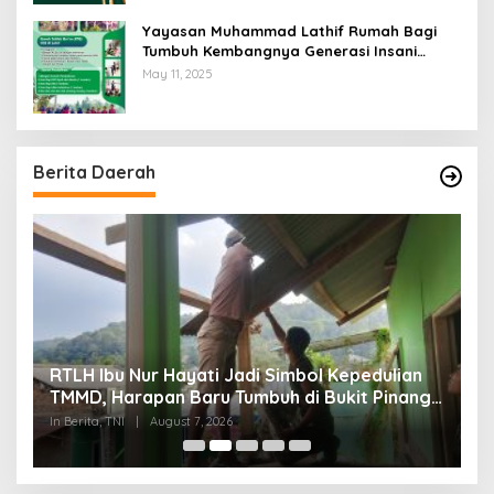
Yayasan Muhammad Lathif Rumah Bagi
Tumbuh Kembangnya Generasi Insani
Cerdas dan Berkarakter
May 11, 2025
Berita Daerah
RTLH Ibu Nur Hayati Jadi Simbol Kepedulian
W
TMMD, Harapan Baru Tumbuh di Bukit Pinang
d
Jaya
P
In Berita, TNI
|
August 7, 2026
In