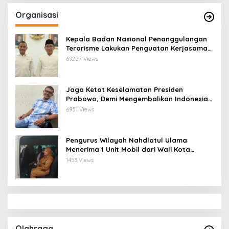
Organisasi
Kepala Badan Nasional Penanggulangan
Terorisme Lakukan Penguatan Kerjasama
Ketua Pengurus Besar Nahdlatul Ulama
69257 Views
Jaga Ketat Keselamatan Presiden
Prabowo, Demi Mengembalikan Indonesia
Menjadi Macan Asia
6951 Views
Pengurus Wilayah Nahdlatul Ulama
Menerima 1 Unit Mobil dari Wali Kota
Bandar Lampung
1453 Views
Olahraga