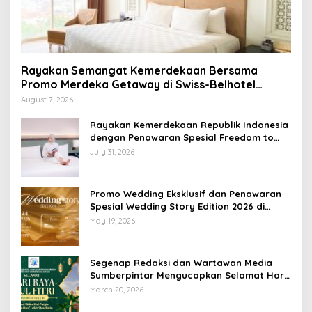
Rayakan Semangat Kemerdekaan Bersama
Promo Merdeka Getaway di Swiss-Belhotel
Lampung
August 7, 2026
Rayakan Kemerdekaan Republik Indonesia
dengan Penawaran Spesial Freedom to
Relax di Holiday Inn Lampung Bukit Randu
July 31, 2026
Promo Wedding Eksklusif dan Penawaran
Spesial Wedding Story Edition 2026 di
Swiss-Belhotel Lampung
May 19, 2026
Segenap Redaksi dan Wartawan Media
Sumberpintar Mengucapkan Selamat Hari
Raya Idul Fitri 1447 Hijriyah / 2026 M
March 20, 2026