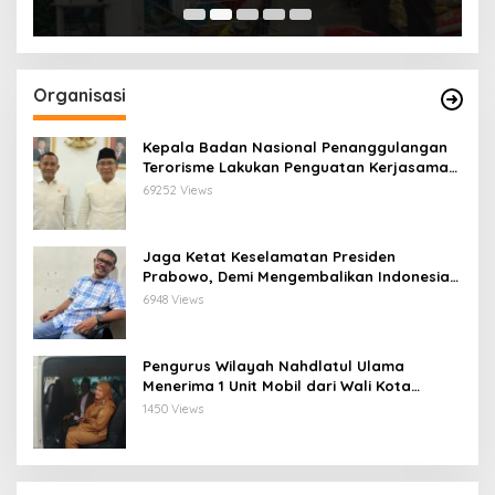
Organisasi
Kepala Badan Nasional Penanggulangan
Terorisme Lakukan Penguatan Kerjasama
Ketua Pengurus Besar Nahdlatul Ulama
69252 Views
Jaga Ketat Keselamatan Presiden
Prabowo, Demi Mengembalikan Indonesia
Menjadi Macan Asia
6948 Views
Pengurus Wilayah Nahdlatul Ulama
Menerima 1 Unit Mobil dari Wali Kota
Bandar Lampung
1450 Views