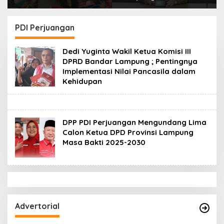
Beras Premium ke
Gunakan Uji Coba
Retail Modern,
Layanan Antar Obat
Pastikan Pasokan
RSUDAM
PDI Perjuangan
Aman
Dedi Yuginta Wakil Ketua Komisi III
DPRD Bandar Lampung ; Pentingnya
Implementasi Nilai Pancasila dalam
Kehidupan
DPP PDI Perjuangan Mengundang Lima
Calon Ketua DPD Provinsi Lampung
Masa Bakti 2025-2030
Advertorial