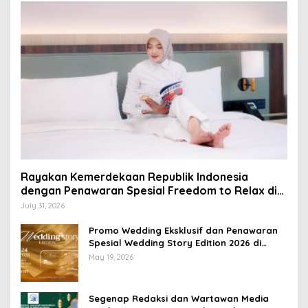
Rayakan Kemerdekaan Republik Indonesia
dengan Penawaran Spesial Freedom to Relax di
Holiday Inn Lampung Bukit Randu
July 31, 2026
Promo Wedding Eksklusif dan Penawaran
Spesial Wedding Story Edition 2026 di
Swiss-Belhotel Lampung
May 19, 2026
Segenap Redaksi dan Wartawan Media