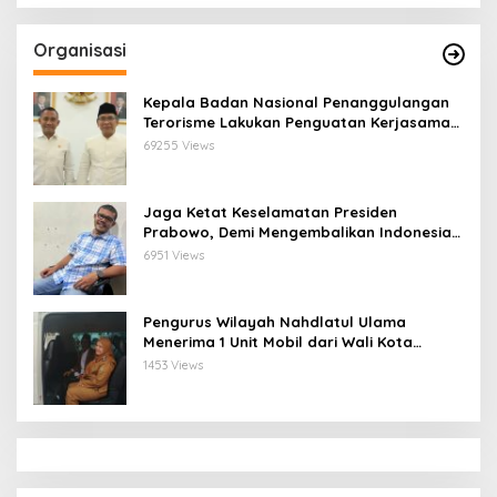
Organisasi
Kepala Badan Nasional Penanggulangan
Terorisme Lakukan Penguatan Kerjasama
Ketua Pengurus Besar Nahdlatul Ulama
69255 Views
Jaga Ketat Keselamatan Presiden
Prabowo, Demi Mengembalikan Indonesia
Menjadi Macan Asia
6951 Views
Pengurus Wilayah Nahdlatul Ulama
Menerima 1 Unit Mobil dari Wali Kota
Bandar Lampung
1453 Views