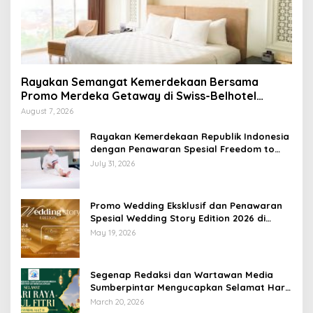
Rayakan Semangat Kemerdekaan Bersama
Promo Merdeka Getaway di Swiss-Belhotel
Lampung
August 7, 2026
Rayakan Kemerdekaan Republik Indonesia
dengan Penawaran Spesial Freedom to
Relax di Holiday Inn Lampung Bukit Randu
July 31, 2026
Promo Wedding Eksklusif dan Penawaran
Spesial Wedding Story Edition 2026 di
Swiss-Belhotel Lampung
May 19, 2026
Segenap Redaksi dan Wartawan Media
Sumberpintar Mengucapkan Selamat Hari
Raya Idul Fitri 1447 Hijriyah / 2026 M
March 20, 2026