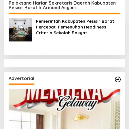
di Bukit Pinang Jaya
Intan, Dorong
Pelaksana Harian Sekretaris Daerah Kabupaten
Pesisir Barat Ir Armand Acyuni
Pramuka Perkuat
Karakter Generasi
Muda
Pemerintah Kabupaten Pesisir Barat
Percepat Pemenuhan Readiness
Criteria Sekolah Rakyat
Advertorial