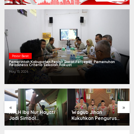
Pesisir Barat
Pemerintah Kabupaten Pesisir Barat Percepat Pemenuhan
Readiness Criteria Sekolah Rakyat
May 13, 2026
«
»
RTLH Ibu Nur Hayati
Wagub Jihan
Jadi Simbol
Kukuhkan Pengurus
Kepedulian TMMD,
Mabigus dan Pembina
Harapan Baru Tumbuh
Gudep UIN Raden