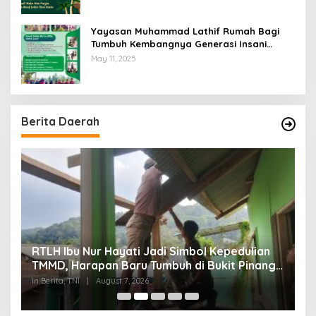
Yayasan Muhammad Lathif Rumah Bagi
Tumbuh Kembangnya Generasi Insani
Cerdas dan Berkarakter
May 11, 2025
Berita Daerah
RTLH Ibu Nur Hayati Jadi Simbol Kepedulian
W
TMMD, Harapan Baru Tumbuh di Bukit Pinang
d
Jaya
P
In Berita, TNI
|
August 7, 2026
In