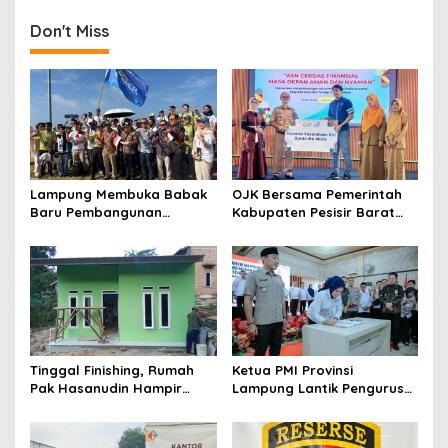
Bandar Lampung Terhadap
Lampung
i
Penggugat EJ
Don't Miss
o
n
Lampung Membuka Babak
OJK Bersama Pemerintah
Baru Pembangunan
Kabupaten Pesisir Barat
Berbasis Data melalui
Berikan 150 Guru dan
Peluncuran Satelit
Tenaga Pendidik Polis
Lampung-1 Berbasis AI
Asuransi Jiwa
Tinggal Finishing, Rumah
Ketua PMI Provinsi
Pak Hasanudin Hampir
Lampung Lantik Pengurus
Rampung Berkat Program
PMI Lampung Selatan Masa
TNI Manunggal
Bakti 2026-2031, Tekankan
Membangun Desa
Pengabdian Kemanusiaan