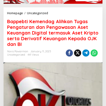
Homepage
/
Uncategorized
B
a
Bappebti Kemendag Alihkan Tugas
p
p
Pengaturan dan Pengawasan Aset
e
Keuangan Digital termasuk Aset Kripto
b
serta Derivatif Keuangan Kepada OJK
t
i
dan BI
K
e
Novis Pawarman
January 11, 2025
Uncategorized
441 Views
m
e
n
d
a
g
A
l
i
h
k
a