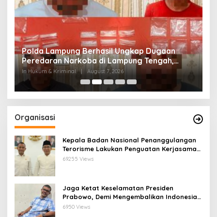
Polda Lampung Berhasil Ungkap Dugaan
O
us
Peredaran Narkoba di Lampung Tengah,
S
Empat Terduga Pelaku Diamankan
K
In Hukum & Kriminal
|
August 7, 2026
In 
Organisasi
Kepala Badan Nasional Penanggulangan
Terorisme Lakukan Penguatan Kerjasama
Ketua Pengurus Besar Nahdlatul Ulama
69255 Views
Jaga Ketat Keselamatan Presiden
Prabowo, Demi Mengembalikan Indonesia
Menjadi Macan Asia
6950 Views