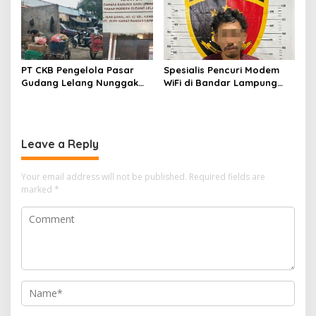
PT CKB Pengelola Pasar
Spesialis Pencuri Modem
Gudang Lelang Nunggak
WiFi di Bandar Lampung
Retribusi Sampah dan
Ditangkap, Ngaku Sudah
Lakukan Pidana Korupsi
Beraksi 15 Kali
Tahun 2025
Leave a Reply
Your email address will not be published.
Required fields are
marked
*