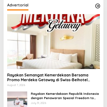
Advertorial
Rayakan Semangat Kemerdekaan Bersama
Promo Merdeka Getaway di Swiss-Belhotel
Lampung
August 7, 2026
Rayakan Kemerdekaan Republik Indonesia
dengan Penawaran Spesial Freedom to
Relax di Holiday Inn Lampung Bukit Randu
July 31, 2026