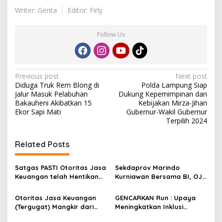
Writer: Genta
Editor: Firly
Follow Us
P
Previous post
Next post
Diduga Truk Rem Blong di
Polda Lampung Siap
o
Jalur Masuk Pelabuhan
Dukung Kepemimpinan dan
s
Bakauheni Akibatkan 15
Kebijakan Mirza-Jihan
Ekor Sapi Mati
Gubernur-Wakil Gubernur
t
Terpilih 2024
n
Related Posts
a
v
Satgas PASTI Otoritas Jasa
Sekdaprov Marindo
i
Keuangan telah Hentikan
Kurniawan Bersama BI, OJK
g
1.218 Entitas Keuangan
dan Kanwil DJPb Provinsi
Ilegal
Lampung Bahas
Otoritas Jasa Keuangan
GENCARKAN Run : Upaya
a
Implementasi Pembiayaan
(Tergugat) Mangkir dari
Meningkatkan Inklusi
Kreatif untuk Dukung
t
Sidang Pengadilan Negeri
Keuangan di Provinsi
Pembangunan Lampung