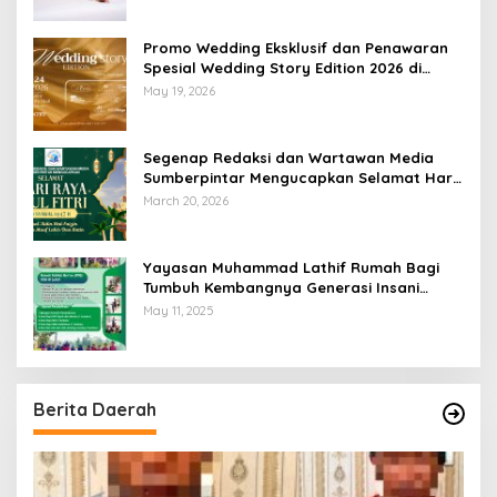
Promo Wedding Eksklusif dan Penawaran
Spesial Wedding Story Edition 2026 di
Swiss-Belhotel Lampung
May 19, 2026
Segenap Redaksi dan Wartawan Media
Sumberpintar Mengucapkan Selamat Hari
Raya Idul Fitri 1447 Hijriyah / 2026 M
March 20, 2026
Yayasan Muhammad Lathif Rumah Bagi
Tumbuh Kembangnya Generasi Insani
Cerdas dan Berkarakter
May 11, 2025
Berita Daerah