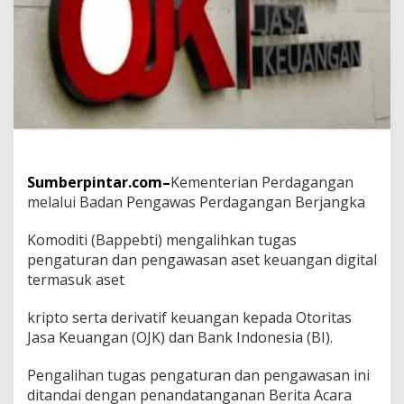
n
T
u
g
a
s
P
e
n
g
a
Sumberpintar.com–
Kementerian Perdagangan
t
u
melalui Badan Pengawas Perdagangan Berjangka
r
a
Komoditi (Bappebti) mengalihkan tugas
n
pengaturan dan pengawasan aset keuangan digital
d
termasuk aset
a
n
P
kripto serta derivatif keuangan kepada Otoritas
e
Jasa Keuangan (OJK) dan Bank Indonesia (BI).
n
g
Pengalihan tugas pengaturan dan pengawasan ini
a
w
ditandai dengan penandatanganan Berita Acara