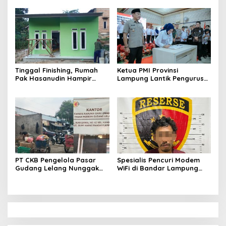
Peluncuran Satelit
Tenaga Pendidik Polis
Lampung-1 Berbasis AI
Asuransi Jiwa
Tinggal Finishing, Rumah
Ketua PMI Provinsi
Pak Hasanudin Hampir
Lampung Lantik Pengurus
Rampung Berkat Program
PMI Lampung Selatan Masa
TNI Manunggal
Bakti 2026-2031, Tekankan
Membangun Desa
Pengabdian Kemanusiaan
PT CKB Pengelola Pasar
Spesialis Pencuri Modem
Gudang Lelang Nunggak
WiFi di Bandar Lampung
Retribusi Sampah dan
Ditangkap, Ngaku Sudah
Lakukan Pidana Korupsi
Beraksi 15 Kali
Tahun 2025