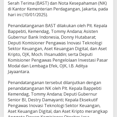
a
Serah Terima (BAST) dan Nota Kesepahaman (NK)
s
di Kantor Kementerian Perdagangan, Jakarta, pada
a
hari ini (10/01/2025).
n
A
s
Penandatanganan BAST dilakukan oleh Plt. Kepala
e
Bappebti, Kemendag, Tommy Andana; Asisten
t
Gubernur Bank Indonesia, Donny Hutabarat;
K
Deputi Komisioner Pengawas Inovasi Teknologi
e
Sektor Keuangan, Aset Keuangan Digital, dan Aset
u
a
Kripto, OJK, Moch. Ihsanuddin; serta Deputi
n
Komisioner Pengawas Pengelolaan Investasi Pasar
g
Modal dan Lembaga Efek, OJK, I.B. Aditya
a
Jayaantara.
n
D
i
Penandatanganan tersebut dilanjutkan dengan
g
penandatanganan NK oleh Plt. Kepala Bappebti
i
Kemendag, Tommy Andana; Deputi Gubernur
t
Senior BI, Destry Damayanti; Kepala Eksekutif
a
l
Pengawas Inovasi Teknologi Sektor Keuangan,
t
Aset Keuangan Digital, dan Aset Kripto merangkap
e