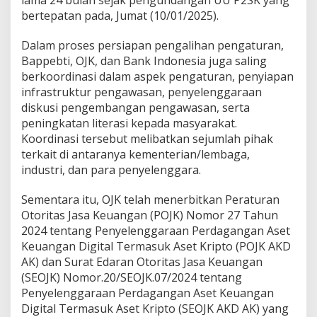
lama 24 bulan sejak pengundangan UU P2SK yang
B
bertepatan pada, Jumat (10/01/2025).
I
Dalam proses persiapan pengalihan pengaturan,
Bappebti, OJK, dan Bank Indonesia juga saling
berkoordinasi dalam aspek pengaturan, penyiapan
infrastruktur pengawasan, penyelenggaraan
diskusi pengembangan pengawasan, serta
peningkatan literasi kepada masyarakat.
Koordinasi tersebut melibatkan sejumlah pihak
terkait di antaranya kementerian/lembaga,
industri, dan para penyelenggara.
Sementara itu, OJK telah menerbitkan Peraturan
Otoritas Jasa Keuangan (POJK) Nomor 27 Tahun
2024 tentang Penyelenggaraan Perdagangan Aset
Keuangan Digital Termasuk Aset Kripto (POJK AKD
AK) dan Surat Edaran Otoritas Jasa Keuangan
(SEOJK) Nomor.20/SEOJK.07/2024 tentang
Penyelenggaraan Perdagangan Aset Keuangan
Digital Termasuk Aset Kripto (SEOJK AKD AK) yang