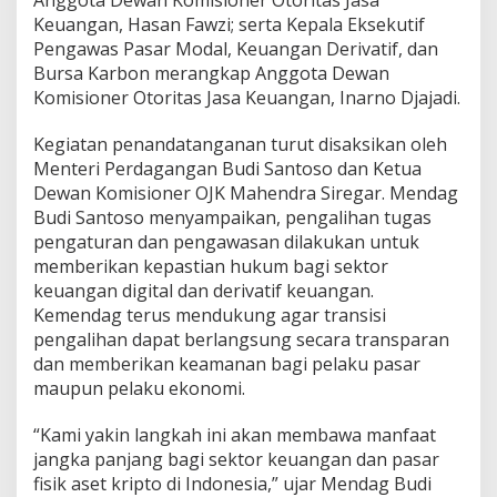
Anggota Dewan Komisioner Otoritas Jasa
r
Keuangan, Hasan Fawzi; serta Kepala Eksekutif
m
Pengawas Pasar Modal, Keuangan Derivatif, dan
a
s
Bursa Karbon merangkap Anggota Dewan
u
Komisioner Otoritas Jasa Keuangan, Inarno Djajadi.
k
A
Kegiatan penandatanganan turut disaksikan oleh
s
Menteri Perdagangan Budi Santoso dan Ketua
e
t
Dewan Komisioner OJK Mahendra Siregar. Mendag
K
Budi Santoso menyampaikan, pengalihan tugas
r
pengaturan dan pengawasan dilakukan untuk
i
memberikan kepastian hukum bagi sektor
p
t
keuangan digital dan derivatif keuangan.
o
Kemendag terus mendukung agar transisi
s
pengalihan dapat berlangsung secara transparan
e
dan memberikan keamanan bagi pelaku pasar
r
maupun pelaku ekonomi.
t
a
D
“Kami yakin langkah ini akan membawa manfaat
e
jangka panjang bagi sektor keuangan dan pasar
r
fisik aset kripto di Indonesia,” ujar Mendag Budi
i