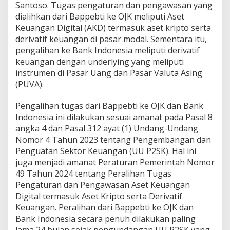
Santoso. Tugas pengaturan dan pengawasan yang
v
a
dialihkan dari Bappebti ke OJK meliputi Aset
t
Keuangan Digital (AKD) termasuk aset kripto serta
i
derivatif keuangan di pasar modal. Sementara itu,
f
pengalihan ke Bank Indonesia meliputi derivatif
K
e
keuangan dengan underlying yang meliputi
u
instrumen di Pasar Uang dan Pasar Valuta Asing
a
(PUVA).
n
g
Pengalihan tugas dari Bappebti ke OJK dan Bank
a
n
Indonesia ini dilakukan sesuai amanat pada Pasal 8
K
angka 4 dan Pasal 312 ayat (1) Undang-Undang
e
Nomor 4 Tahun 2023 tentang Pengembangan dan
p
Penguatan Sektor Keuangan (UU P2SK). Hal ini
a
juga menjadi amanat Peraturan Pemerintah Nomor
d
a
49 Tahun 2024 tentang Peralihan Tugas
O
Pengaturan dan Pengawasan Aset Keuangan
J
Digital termasuk Aset Kripto serta Derivatif
K
Keuangan. Peralihan dari Bappebti ke OJK dan
d
a
Bank Indonesia secara penuh dilakukan paling
n