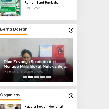
Rumah Bagi Tumbuh
Kembangnya Generasi Insani
May 11, 2025
Cerdas dan Berkarakter
Berita Daerah
Dian Zevanya Sandiata dari
RTLH Ibu Nur Hay
Manado Miliki Bakat Melukis Sejak
Kepedulian TMMD
Kecil dan Terkendala Biaya
Tumbuh di Bukit 
In Life Style
|
August 7, 2026
In Berita, TNI
|
August 
Lanjutkan Kuliah
Organisasi
Kepala Badan Nasional