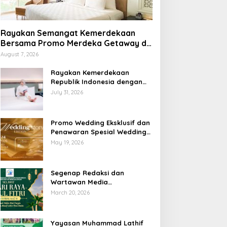
Rayakan Semangat Kemerdekaan
Bersama Promo Merdeka Getaway di
Swiss-Belhotel Lampung
August 7, 2026
Rayakan Kemerdekaan
Republik Indonesia dengan
Penawaran Spesial Freedom
July 31, 2026
to Relax di Holiday Inn
Lampung Bukit Randu
Promo Wedding Eksklusif dan
Penawaran Spesial Wedding
Story Edition 2026 di Swiss-
May 19, 2026
Belhotel Lampung
Segenap Redaksi dan
Wartawan Media
Sumberpintar Mengucapkan
March 20, 2026
Selamat Hari Raya Idul Fitri
1447 Hijriyah / 2026 M
Yayasan Muhammad Lathif