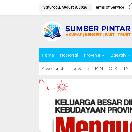
S
k
Saturday, August 8, 2026
Terms of Service
i
p
close
t
o
c
o
n
t
Home
Nasional
Provinsi
Daerah
e
n
t
Advertorial
Tips & Trik
PLN
OJK
TNI