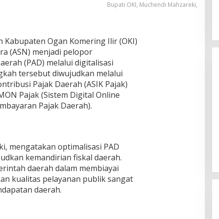
Bupati OKI, Muchendi Mahzareki,
 Kabupaten Ogan Komering Ilir (OKI)
ra (ASN) menjadi pelopor
erah (PAD) melalui digitalisasi
kah tersebut diwujudkan melalui
ntribusi Pajak Daerah (ASIK Pajak)
MON Pajak (Sistem Digital Online
mbayaran Pajak Daerah).
Sekretaris Daerah Lampung Timur
Rustam Effendi Resmi Melantik
Camat dan Sekretaris Jabung
In Lampung Timur
|
August 8, 2026
i, mengatakan optimalisasi PAD
udkan kemandirian fiskal daerah.
intah daerah dalam membiayai
 kualitas pelayanan publik sangat
dapatan daerah.