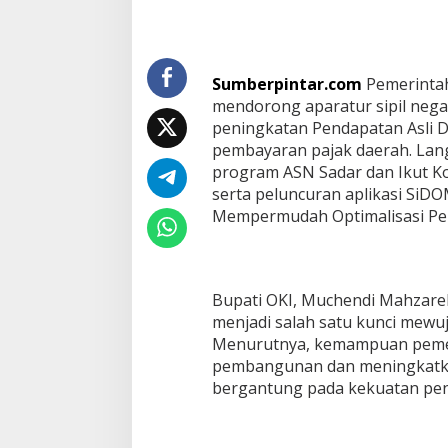
p
o
r
P
Sumberpintar.com
Pemerintah
e
mendorong aparatur sipil nega
n
i
peningkatan Pendapatan Asli Da
n
pembayaran pajak daerah. Lang
g
program ASN Sadar dan Ikut Ko
k
serta peluncuran aplikasi SiDO
a
Mempermudah Optimalisasi Pe
t
a
n
P
e
Bupati OKI, Muchendi Mahzarek
n
menjadi salah satu kunci mewuj
d
a
Menurutnya, kemampuan pemer
p
pembangunan dan meningkatkan
a
bergantung pada kekuatan pen
t
a
n