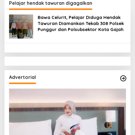
Terlayani Secara
DPRD Sumsel Minta
Pelajar hendak tawuran digagalkan
Profesional
Aparat Usut Tuntas
Bawa Celurit, Pelajar Diduga Hendak
Tawuran Diamankan Tekab 308 Polsek
Punggur dan Polsubsektor Kota Gajah
Advertorial