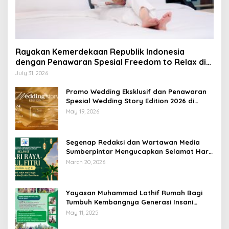
Rayakan Kemerdekaan Republik Indonesia
dengan Penawaran Spesial Freedom to Relax di
Holiday Inn Lampung Bukit Randu
July 31, 2026
Promo Wedding Eksklusif dan Penawaran
Spesial Wedding Story Edition 2026 di
Swiss-Belhotel Lampung
May 19, 2026
Segenap Redaksi dan Wartawan Media
Sumberpintar Mengucapkan Selamat Hari
Raya Idul Fitri 1447 Hijriyah / 2026 M
March 20, 2026
Yayasan Muhammad Lathif Rumah Bagi
Tumbuh Kembangnya Generasi Insani
Cerdas dan Berkarakter
May 11, 2025