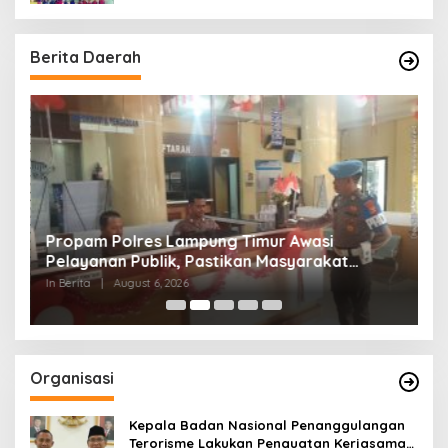
Berita Daerah
s
Propam Polres Lampung Timur Awasi
D
Pelayanan Publik, Pastikan Masyarakat
T
Terlayani Secara Profesional
M
In Berita
|
August 6, 2026
In
Organisasi
Kepala Badan Nasional Penanggulangan
Terorisme Lakukan Penguatan Kerjasama