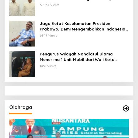
Ketua Pengurus Besar Nahdlatul Ulama
69254 Views
Jaga Ketat Keselamatan Presiden
Prabowo, Demi Mengembalikan Indonesia
Menjadi Macan Asia
6949 Views
Pengurus Wilayah Nahdlatul Ulama
Menerima 1 Unit Mobil dari Wali Kota
Bandar Lampung
1451 Views
Olahraga