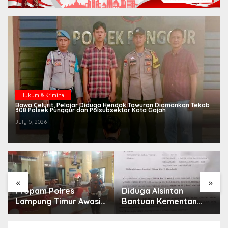
Hukum & Kriminal
Bawa Celurit, Pelajar Diduga Hendak Tawuran Diamankan Tekab
308 Polsek Punggur dan Polsubsektor Kota Gajah
July 5, 2026
«
»
Propam Polres
Diduga Alsintan
Lampung Timur Awasi
Bantuan Kementan
Pelayanan Publik,
Berpindah Tangan
Pastikan Masyarakat
hingga Luar Sumatera,