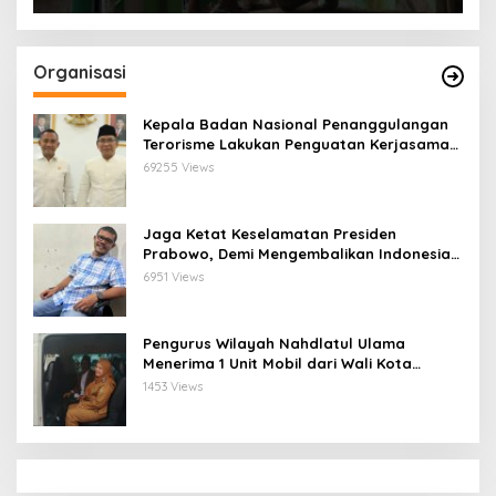
Organisasi
Kepala Badan Nasional Penanggulangan
Terorisme Lakukan Penguatan Kerjasama
Ketua Pengurus Besar Nahdlatul Ulama
69255 Views
Jaga Ketat Keselamatan Presiden
Prabowo, Demi Mengembalikan Indonesia
Menjadi Macan Asia
6951 Views
Pengurus Wilayah Nahdlatul Ulama
Menerima 1 Unit Mobil dari Wali Kota
Bandar Lampung
1453 Views