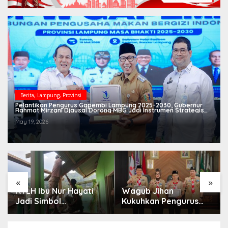
Berita
,
Lampung
,
Provinsi
Pelantikan Pengurus Gapembi Lampung 2025-2030, Gubernur
Rahmat Mirzani Djausal Dorong MBG Jadi Instrumen Strategis
Putar Roda Ekonomi dari Tingkat Desa
May 19, 2026
«
»
RTLH Ibu Nur Hayati
Wagub Jihan
Jadi Simbol
Kukuhkan Pengurus
Kepedulian TMMD,
Mabigus dan Pembina
Harapan Baru Tumbuh
Gudep UIN Raden