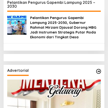
di Bukit Pinang Jaya
Intan, Dorong
Pelantikan Pengurus Gapembi Lampung 2025 –
2030
Pramuka Perkuat
Karakter Generasi
Muda
Pelantikan Pengurus Gapembi
Lampung 2025-2030, Gubernur
Rahmat Mirzani Djausal Dorong MBG
Jadi Instrumen Strategis Putar Roda
Ekonomi dari Tingkat Desa
Advertorial