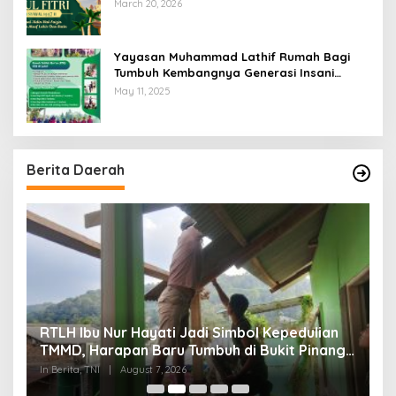
Raya Idul Fitri 1447 Hijriyah / 2026 M
March 20, 2026
Yayasan Muhammad Lathif Rumah Bagi
Tumbuh Kembangnya Generasi Insani
Cerdas dan Berkarakter
May 11, 2025
Berita Daerah
RTLH Ibu Nur Hayati Jadi Simbol Kepedulian
W
TMMD, Harapan Baru Tumbuh di Bukit Pinang
d
Jaya
P
In Berita, TNI
|
August 7, 2026
In