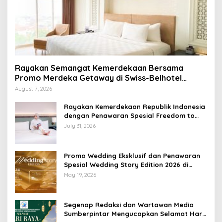
Rayakan Semangat Kemerdekaan Bersama
Promo Merdeka Getaway di Swiss-Belhotel
Lampung
August 7, 2026
Rayakan Kemerdekaan Republik Indonesia
dengan Penawaran Spesial Freedom to
Relax di Holiday Inn Lampung Bukit Randu
July 31, 2026
Promo Wedding Eksklusif dan Penawaran
Spesial Wedding Story Edition 2026 di
Swiss-Belhotel Lampung
May 19, 2026
Segenap Redaksi dan Wartawan Media
Sumberpintar Mengucapkan Selamat Hari