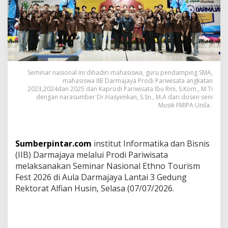
r
i
a
n
d
e
n
g
Seminar nasional ini dihadiri mahasiswa, guru pendamping SMA,
a
mahasiswa IIB Darmajaya Prodi Pariwisata angkatan
n
2023,2024dan 2025 dan Kaprodi Pariwisata Ibu Rini, S.Kom., M.Ti
dengan narasumber Dr.Hasyimkan, S.Sn., M.A dari dosen seni
P
Musik FMIPA Unila.
e
n
g
e
Sumberpintar.com
institut Informatika dan Bisnis
m
b
(IIB) Darmajaya melalui Prodi Pariwisata
a
melaksanakan Seminar Nasional Ethno Tourism
n
Fest 2026 di Aula Darmajaya Lantai 3 Gedung
g
Rektorat Alfian Husin, Selasa (07/07/2026.
a
n
W
i
s