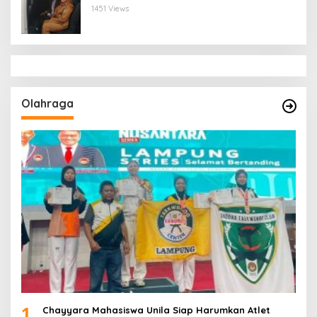
Bandar Lampung
1451 Views
Olahraga
1
Chayyara Mahasiswa Unila Siap Harumkan Atlet