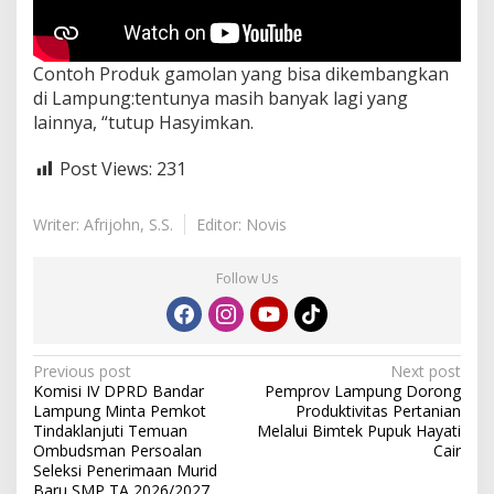
Contoh Produk gamolan yang bisa dikembangkan
di Lampung:tentunya masih banyak lagi yang
lainnya, “tutup Hasyimkan.
Post Views:
231
Writer: Afrijohn, S.S.
Editor: Novis
Follow Us
P
Previous post
Next post
Komisi IV DPRD Bandar
Pemprov Lampung Dorong
o
Lampung Minta Pemkot
Produktivitas Pertanian
s
Tindaklanjuti Temuan
Melalui Bimtek Pupuk Hayati
Ombudsman Persoalan
Cair
t
Seleksi Penerimaan Murid
Baru SMP TA 2026/2027