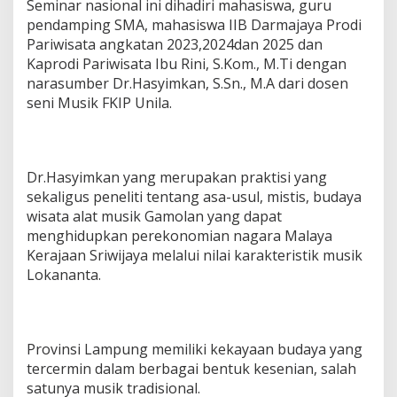
Seminar nasional ini dihadiri mahasiswa, guru
a
pendamping SMA, mahasiswa IIB Darmajaya Prodi
t
Pariwisata angkatan 2023,2024dan 2025 dan
a
B
Kaprodi Pariwisata Ibu Rini, S.Kom., M.Ti dengan
u
narasumber Dr.Hasyimkan, S.Sn., M.A dari dosen
d
seni Musik FKIP Unila.
a
y
a
G
a
Dr.Hasyimkan yang merupakan praktisi yang
m
sekaligus peneliti tentang asa-usul, mistis, budaya
o
wisata alat musik Gamolan yang dapat
l
menghidupkan perekonomian nagara Malaya
a
n
Kerajaan Sriwijaya melalui nilai karakteristik musik
T
Lokananta.
i
d
a
k
H
Provinsi Lampung memiliki kekayaan budaya yang
a
tercermin dalam berbagai bentuk kesenian, salah
n
satunya musik tradisional.
y