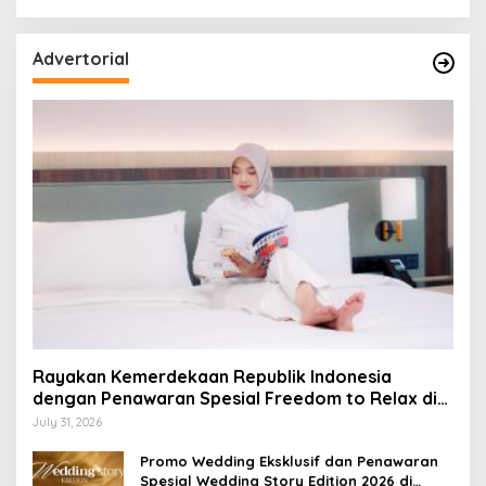
Advertorial
Rayakan Kemerdekaan Republik Indonesia
dengan Penawaran Spesial Freedom to Relax di
Holiday Inn Lampung Bukit Randu
July 31, 2026
Promo Wedding Eksklusif dan Penawaran
Spesial Wedding Story Edition 2026 di