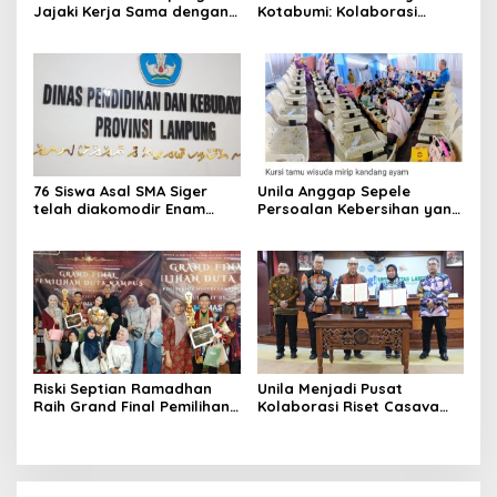
Jajaki Kerja Sama dengan
Kotabumi: Kolaborasi
Universitas Islam Negeri
Orang Tua Jadi Kunci
Raden Intan untuk Perkuat
Tumbuh Kembang Anak Usia
Ekosistem Data Daerah
Dini
76 Siswa Asal SMA Siger
Unila Anggap Sepele
telah diakomodir Enam
Persoalan Kebersihan yang
Sekolah Swasta di Bandar
Terjadi Saat Gelar Wisuda
Lampung
Sedangkan Presiden
Prabowo Subianto
Gaungkan ASRI
Riski Septian Ramadhan
Unila Menjadi Pusat
Raih Grand Final Pemilihan
Kolaborasi Riset Casava
Duta Kampus
didukung Badan Riset
Persahabatan Politeknik
Inovasi Nasional
Negeri Lampung