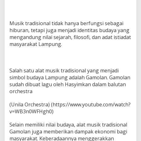
a
M
e
n
Musik tradisional tidak hanya berfungsi sebagai
j
hiburan, tetapi juga menjadi identitas budaya yang
a
mengandung nilai sejarah, filosofi, dan adat istiadat
g
masyarakat Lampung.
a
W
a
r
i
Salah satu alat musik tradisional yang menjadi
s
simbol budaya Lampung adalah Gamolan. Gamolan
a
sudah dibuat lagu oleh Hasyimkan dalam balutan
n
B
orchestra
u
d
(Unila Orchestra) (https://www.youtube.com/watch?
a
v=WB3n0WFHgh0)
y
a
L
Selain memiliki nilai budaya, alat musik tradisional
a
Gamolan juga memberikan dampak ekonomi bagi
m
masyarakat. Keberadaannya menggerakkan