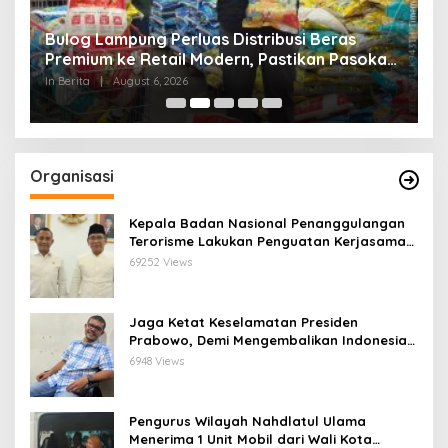
Bulog Lampung Perluas Distribusi Beras
P
Premium ke Retail Modern, Pastikan Pasokan
C
Aman
In Berita
|
August 6, 2026
In
Organisasi
Kepala Badan Nasional Penanggulangan
Terorisme Lakukan Penguatan Kerjasama
Ketua Pengurus Besar Nahdlatul Ulama
69252 Views
Jaga Ketat Keselamatan Presiden
Prabowo, Demi Mengembalikan Indonesia
Menjadi Macan Asia
6948 Views
Pengurus Wilayah Nahdlatul Ulama
Menerima 1 Unit Mobil dari Wali Kota