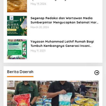
Swiss-Belhotel Lampung
May 19, 2026
Segenap Redaksi dan Wartawan Media
Sumberpintar Mengucapkan Selamat Hari
Raya Idul Fitri 1447 Hijriyah / 2026 M
March 20, 2026
Yayasan Muhammad Lathif Rumah Bagi
Tumbuh Kembangnya Generasi Insani
Cerdas dan Berkarakter
May 11, 2025
Berita Daerah