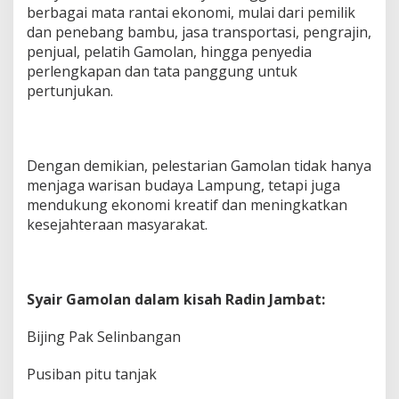
p
berbagai mata rantai ekonomi, mulai dari pemilik
u
dan penebang bambu, jasa transportasi, pengrajin,
n
g
penjual, pelatih Gamolan, hingga penyedia
d
perlengkapan dan tata panggung untuk
a
pertunjukan.
p
a
t
j
u
Dengan demikian, pelestarian Gamolan tidak hanya
g
menjaga warisan budaya Lampung, tetapi juga
a
mendukung ekonomi kreatif dan meningkatkan
M
kesejahteraan masyarakat.
e
n
d
u
k
Syair Gamolan dalam kisah Radin Jambat:
u
n
Bijing Pak Selinbangan
g
E
k
Pusiban pitu tanjak
o