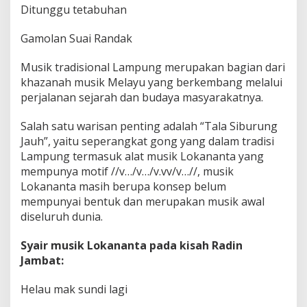
n
Ditunggu tetabuhan
o
m
Gamolan Suai Randak
i
K
r
Musik tradisional Lampung merupakan bagian dari
e
khazanah musik Melayu yang berkembang melalui
a
perjalanan sejarah dan budaya masyarakatnya.
t
i
f
Salah satu warisan penting adalah “Tala Siburung
d
Jauh”, yaitu seperangkat gong yang dalam tradisi
a
Lampung termasuk alat musik Lokananta yang
n
mempunya motif //v…/v…/v.vv/v…//, musik
K
Lokananta masih berupa konsep belum
e
s
mempunyai bentuk dan merupakan musik awal
e
diseluruh dunia.
j
a
Syair musik Lokananta pada kisah Radin
h
Jambat:
t
e
r
Helau mak sundi lagi
a