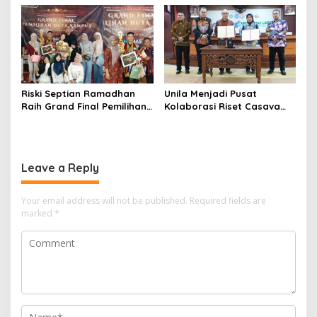
Lampung
Sedangkan Presiden
Prabowo Subianto
Gaungkan ASRI
Riski Septian Ramadhan
Unila Menjadi Pusat
Raih Grand Final Pemilihan
Kolaborasi Riset Casava
Duta Kampus
didukung Badan Riset
Persahabatan Politeknik
Inovasi Nasional
Negeri Lampung
Leave a Reply
Your email address will not be published.
Required fields are
marked
*