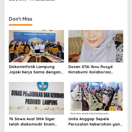
n
a
v
Don't Miss
i
g
a
t
i
o
Diskominfotik Lampung
Dosen STAI Ibnu Rusyd
Jajaki Kerja Sama dengan
Kotabumi: Kolaborasi
n
Universitas Islam Negeri
Orang Tua Jadi Kunci
Raden Intan untuk Perkuat
Tumbuh Kembang Anak Usia
Ekosistem Data Daerah
Dini
76 Siswa Asal SMA Siger
Unila Anggap Sepele
telah diakomodir Enam
Persoalan Kebersihan yang
Sekolah Swasta di Bandar
Terjadi Saat Gelar Wisuda